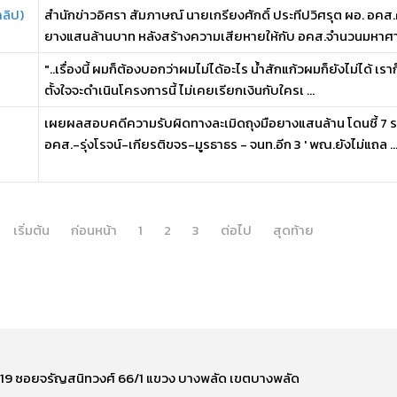
คลิป)
สำนักข่าวอิศรา สัมภาษณ์ นายเกรียงศักดิ์ ประทีปวิศรุต ผอ. อคส.
ยางแสนล้านบาท หลังสร้างความเสียหายให้กับ อคส.จำนวนมหาศา 
"..เรื่องนี้ ผมก็ต้องบอกว่าผมไม่ได้อะไร น้ำสักแก้วผมก็ยังไม่ได้ เรา
ตั้งใจจะดำเนินโครงการนี้ ไม่เคยเรียกเงินกับใครเ ...
เผยผลสอบคดีความรับผิดทางละเมิดถุงมือยางแสนล้าน โดนชี้ 7 รา
อคส.-รุ่งโรจน์-เกียรติขจร-มูรธาธร - จนท.อีก 3 ' พณ.ยังไม่แถล ..
เริ่มต้น
ก่อนหน้า
1
2
3
ต่อไป
สุดท้าย
ี่ 219 ซอยจรัญสนิทวงศ์ 66/1 แขวง บางพลัด เขตบางพลัด