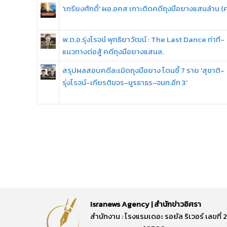
'เกรียงศักดิ์' ผอ.อคส เกาะติดคดีถุงมือยางแสนล้าน (
พ.ต.อ.รุ่งโรจน์ พุทธิยาวัฒน์ : The Last Dance ท่าที-
แนวทางต่อสู้ คดีถุงมือยางแสนล.
สรุปผลสอบคดีละเมิดถุงมือยาง โดนชี้ 7 ราย 'สุชาติ-
รุ่งโรจน์-เกียรติขจร-มูรธาธร-จนท.อีก 3'
Isranews Agency | สำนักข่าวอิศรา
สำนักงาน : โรงแรมเดอะ รอยัล ริเวอร์ เลขท