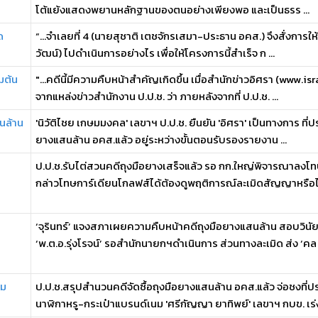
โต้แย้งแสดงพยานหลักฐานของตนอย่างเพียงพอ และเป็นธรร ...
ด
“…จำเลยที่ 4 (นายสุชาติ เตชจักรเสมา-ประธาน อคส.) จึงสั่งการให้จำ
วัฒน์) ไปดำเนินการอย่างไร เพื่อให้โครงการนี้สำเร็จ ก ...
่มต้น
"...คดีนี้มีความคืบหน้าสำคัญเกิดขึ้น เมื่อสำนักข่าวอิศรา (www.is
จากแหล่งข่าวสำนักงาน ป.ป.ช. ว่า ภายหลังจากที่ ป.ป.ช. ...
สนล้าน
'นิวัติไชย เกษมมงคล' เลขาฯ ป.ป.ช. ยืนยัน 'อิศรา' เป็นทางการ ที่ปร
ยางแสนล้าน อคส.แล้ว อยู่ระหว่างขั้นตอนรับรองรายงาน ...
ป.ป.ช.รับไต่สวนคดีถุงมือยางเสร็จแล้ว รอ กก.ใหญ่พิจารณาลงโท
กล่าวโทษการ์เดียนโกลฟส์ได้ต้องดูพฤติการณ์ละเมิดสัญญาหรือไ
‘จุรินทร์’ แจงสภาเผยความคืบหน้าคดีถุงมือยางแสนล้าน สอบวินั
‘พ.ต.อ.รุ่งโรจน์’ รอสำนักนายกฯดำเนินการ ส่วนทางละเมิด ส่ง ‘คล .
ปม
ป.ป.ช.สรุปสำนวนคดีจัดซื้อถุงมือยางแสนล้าน อคส.แล้ว จ่อชงที
นาฬิกาหรู-กระเป๋าแบรนด์เนม 'ศรีกัญญา ยาทิพย์' เลขาฯ กบข. เร่