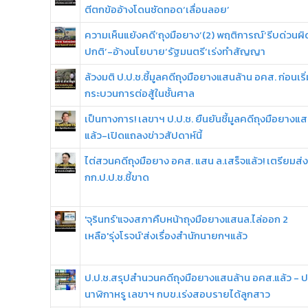
ตีตกข้ออ้างโดนซัดทอด‘เลื่อนลอย’
ความเห็นแย้งคดี‘ถุงมือยาง’(2) พฤติการณ์‘รีบด่วนผิ
ปกติ’-อ้างนโยบาย‘รัฐมนตรี’เร่งทำสัญญา
ล้วงมติ ป.ป.ช.ชี้มูลคดีถุงมือยางแสนล้าน อคส. ก่อนเริ
กระบวนการต่อสู้ในชั้นศาล
เป็นทางการ! เลขาฯ ป.ป.ช. ยืนยันชี้มูลคดีถุงมือยางแ
แล้ว-เปิดแถลงข่าวสัปดาห์นี้
ไต่สวนคดีถุงมือยาง อคส. แสน ล.เสร็จแล้ว! เตรียมส่ง
กก.ป.ป.ช.ชี้ขาด
'จุรินทร์'แจงสภาคืบหน้าถุงมือยางแสนล.ไล่ออก 2
เหลือ'รุ่งโรจน์'ส่งเรื่องสำนักนายกฯแล้ว
ป.ป.ช.สรุปสำนวนคดีถุงมือยางแสนล้าน อคส.แล้ว - 
นาฬิกาหรู เลขาฯ กบข.เร่งสอบรายได้ลูกสาว