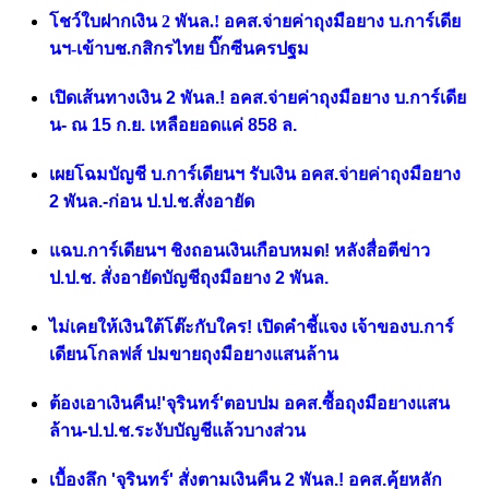
โชว์ใบฝากเงิน 2 พันล.! อคส.จ่ายค่าถุงมือยาง บ.การ์เดีย
นฯ-เข้าบช.กสิกรไทย บิ๊กซีนครปฐม
เปิดเส้นทางเงิน 2 พันล.! อคส.จ่ายค่าถุงมือยาง บ.การ์เดีย
น- ณ 15 ก.ย. เหลือยอดแค่ 858 ล.
เผยโฉมบัญชี บ.การ์เดียนฯ รับเงิน อคส.จ่ายค่าถุงมือยาง
2 พันล.-ก่อน ป.ป.ช.สั่งอายัด
แฉบ.การ์เดียนฯ ชิงถอนเงินเกือบหมด! หลังสื่อตีข่าว
ป.ป.ช. สั่งอายัดบัญชีถุงมือยาง 2 พันล.
ไม่เคยให้เงินใต้โต๊ะกับใคร! เปิดคำชี้แจง เจ้าของบ.การ์
เดียนโกลฟส์ ปมขายถุงมือยางแสนล้าน
ต้องเอาเงินคืน!'จุรินทร์'ตอบปม อคส.ซื้อถุงมือยางแสน
ล้าน-ป.ป.ช.ระงับบัญชีแล้วบางส่วน
เบื้องลึก 'จุรินทร์' สั่งตามเงินคืน 2 พันล.! อคส.คุ้ยหลัก