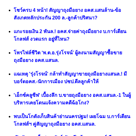
โชว์ครบ 4 หน้า! สัญญาถุงมือยาง อคส.แสนล้าน-ข้อ
สังเกตหลักประกัน 200 ล.-ลูกค้าปริศนา?
แกะรอยเงิน 2 พันล.! อคส.จ่ายค่าถุงมือยาง บ.การ์เดียน
โกลฟส์ งวดแรก อยู่ที่ไหน?
โพรไฟล์ชีวิต ‘พ.ต.อ.รุ่งโรจน์’ ผู้ลงนามสัญญาซื้อขาย
ถุงมือยาง อคส.แสนล.
แฉเหตุ 'รุ่งโรจน์' กล้าทำสัญญาขายถุงมือยางแสนล.! มี
บอร์ดอคส.-นักการเมือง ปชป.ดีลลูกค้าให้
'เอ็กซ์คลูซีฟ' เบื้องลึก บ.ขายถุงมือยาง อคส.แสนล.-1 ในผู้
บริหารเคยโดนแจ้งความคดีฉ้อโกง?
พบเป็นโกดังเก็บสินค้าย่านนครปฐม! เผยโฉม บ.การ์เดียน
โกลฟส์ฯ คู่สัญญาถุงมือยาง อคส.แสนล.