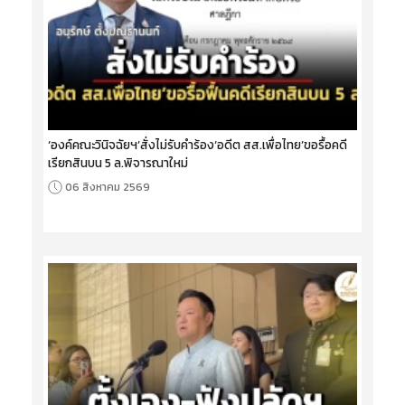
‘องค์คณะวินิจฉัยฯ’สั่งไม่รับคำร้อง‘อดีต สส.เพื่อไทย’ขอรื้อคดี
เรียกสินบน 5 ล.พิจารณาใหม่
06 สิงหาคม 2569