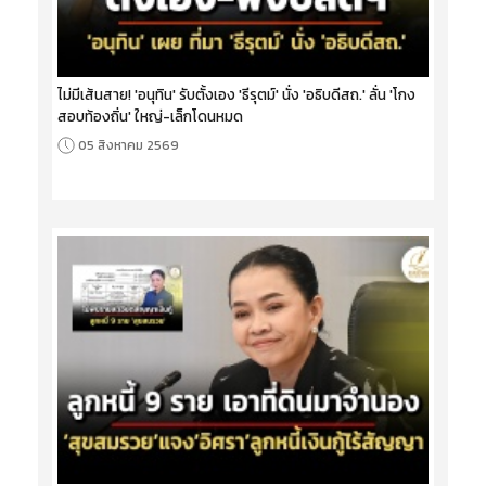
ไม่มีเส้นสาย! 'อนุทิน' รับตั้งเอง 'ธีรุตม์' นั่ง 'อธิบดีสถ.' ลั่น 'โกง
สอบท้องถิ่น' ใหญ่-เล็กโดนหมด
05 สิงหาคม 2569