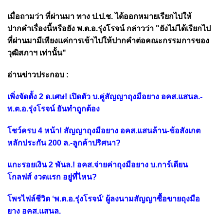
เมื่อถามว่า ที่ผ่านมา ทาง ป.ป.ช. ได้ออกหมายเรียกไปให้
ปากคำเรื่องนี้หรือยัง พ.ต.อ.รุ่งโรจน์ กล่าวว่า "ยังไม่ได้เรียกไป
ที่ผ่านมามีเพียงแค่การเข้าไปให้ปากคำต่อคณะกรรมการของ
วุฒิสภาฯ เท่านั้น"
อ่านข่าวประกอบ :
เพิ่งจัดตั้ง 2 ด.เศษ! เปิดตัว บ.คู่สัญญาถุงมือยาง อคส.แสนล.-
พ.ต.อ.รุ่งโรจน์ ยันทำถูกต้อง
โชว์ครบ 4 หน้า! สัญญาถุงมือยาง อคส.แสนล้าน-ข้อสังเกต
หลักประกัน 200 ล.-ลูกค้าปริศนา?
แกะรอยเงิน 2 พันล.! อคส.จ่ายค่าถุงมือยาง บ.การ์เดียน
โกลฟส์ งวดแรก อยู่ที่ไหน?
โพรไฟล์ชีวิต ‘พ.ต.อ.รุ่งโรจน์’ ผู้ลงนามสัญญาซื้อขายถุงมือ
ยาง อคส.แสนล.