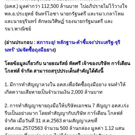
(อคส.) มูลค่ากว่า 112,500 ล้านบาท ไปอภิปรายไม่ไว้วางใจ
พล.อ.ประยุทธ์ จันทร์โอชา นายกรัฐนตรี และรมว.กลาโหม
และนายจุรินทร์ ลักษณวิศิษฏ์ รองนายกรัฐมนตรี และ
รมว.พาณิชย์
(อ่านประกอบ :
สภาระอุ! หลักฐาน-คำชี้แจง'ประเสริฐ-จุริ
นทร์' ปมจัดซื้อถุงมือยาง
)
โดยข้อมูลเกี่ยวกับ นายธณรัสย์ หัดศรี เจ้าของบริษัท การ์เดียน
โกลฟส์ จำกัด สามารถสรุปประเด็นสำคัญได้ดังนี้
1. มีการทำสัญญาลวงใน อคส.เพื่อจัดซื้อถุงมือยาง จนทำให้
เกิดความเสียหายเป็นจำนวนเงิน 2,000 ล้านบาท
2. การทำสัญญาขายถุงมือให้บริษัทเอกชน 7 สัญญา อคส.เร่ง
รีบเป็นอย่างมาก โดยทำสัญญากับบริษัท การ์เดียน โกลฟส์
จำกัด เมื่อวันที่ 31 ส.ค.2563 ตามสัญญาเลขที่
อคส.ถม.257/2563 จำนวน 500 ล้านกล่อง มูลค่า 1.12 แสน