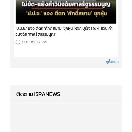
'ป.ป.ช.' แจง ตีตก 'ศักดิ์สยาม' ซุกหุ้น 'หจก.บุรีเจริญฯ' สวน คำ
วินิจฉัย 'ศาลรัฐธรรมนูญ'
23 เมษายน 2569
ดูทั้งหมด
ติดตาม ISRANEWS