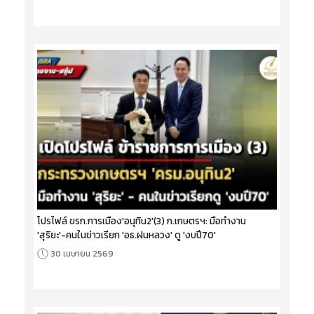
โปรไฟล์ ขรก.การเมือง'อนุทิน2'(3) ก.เกษตรฯ: มือทำงาน
'สุริยะ'-คนในข่าวเรียก 'อธ.ฝนหลวง' ดู 'งบปี70'
30 เมษายน 2569