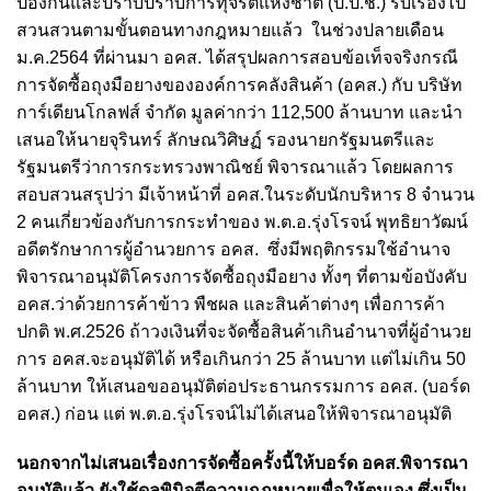
ป้องกันและปราบปราบการทุจริตแห่งชาติ (ป.ป.ช.) รับเรื่องไป
สวนสวนตามขั้นตอนทางกฎหมายแล้ว ในช่วงปลายเดือน
ม.ค.2564 ที่ผ่านมา อคส. ได้สรุปผลการสอบข้อเท็จจริงกรณี
การจัดซื้อถุงมือยางขององค์การคลังสินค้า (อคส.) กับ บริษัท
การ์เดียนโกลฟส์ จำกัด มูลค่ากว่า 112,500 ล้านบาท และนำ
เสนอให้นายจุรินทร์ ลักษณวิศิษฏ์ รองนายกรัฐมนตรีและ
รัฐมนตรีว่าการกระทรวงพาณิชย์ พิจารณาแล้ว โดยผลการ
สอบสวนสรุปว่า มีเจ้าหน้าที่ อคส.ในระดับนักบริหาร 8 จำนวน
2 คนเกี่ยวข้องกับการกระทำของ พ.ต.อ.รุ่งโรจน์ พุทธิยาวัฒน์
อดีตรักษาการผู้อำนวยการ อคส. ซึ่งมีพฤติกรรมใช้อำนาจ
พิจารณาอนุมัติโครงการจัดซื้อถุงมือยาง ทั้งๆ ที่ตามข้อบังคับ
อคส.ว่าด้วยการค้าข้าว พืชผล และสินค้าต่างๆ เพื่อการค้า
ปกติ พ.ศ.2526 ถ้าวงเงินที่จะจัดซื้อสินค้าเกินอำนาจที่ผู้อำนวย
การ อคส.จะอนุมัติได้ หรือเกินกว่า 25 ล้านบาท แต่ไม่เกิน 50
ล้านบาท ให้เสนอขออนุมัติต่อประธานกรรมการ อคส. (บอร์ด
อคส.) ก่อน แต่ พ.ต.อ.รุ่งโรจน์ไม่ได้เสนอให้พิจารณาอนุมัติ
นอกจากไม่เสนอเรื่องการจัดซื้อครั้งนี้ให้บอร์ด อคส.พิจารณา
อนุมัติแล้ว ยังใช้ดุลพินิจตีความกฎหมายเพื่อให้ตนเอง ซึ่งเป็น