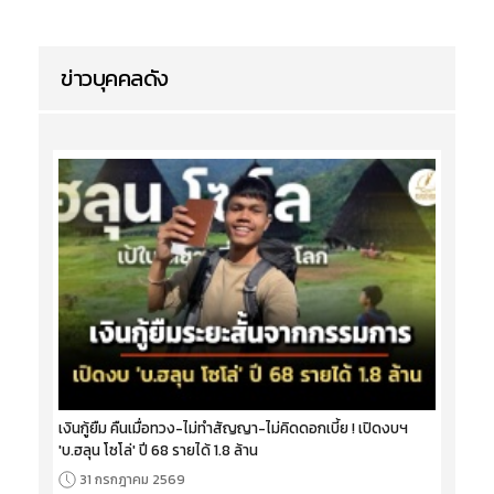
ข่าวบุคคลดัง
เงินกู้ยืม คืนเมื่อทวง-ไม่ทำสัญญา-ไม่คิดดอกเบี้ย ! เปิดงบฯ
'บ.ฮลุน โซโล่' ปี 68 รายได้ 1.8 ล้าน
31 กรกฎาคม 2569