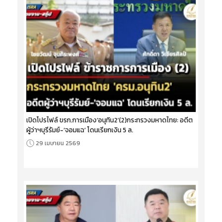
เปิดโปรไฟล์ ขรก.การเมือง‘อนุทิน2’(2)กระทรวงมหาดไทย: อดีต
ผู้ว่าฯบุรีรัมย์-‘จอมแฉ’ โดนเรียกเงิน 5 ล.
29 เมษายน 2569