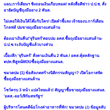
แฉบ.การ์เดียนฯ ชิงถอนเงินเกือบหมด! หลังสื่อตีข่าว ป.ป.ช. สั่ง
อายัดบัญชีถุงมือยาง 2 พันล.
ไม่เคยให้เงินใต้โต๊ะกับใคร! เปิดคำชี้แจง เจ้าของบ.การ์เดียน
โกลฟส์ ปมขายถุงมือยางแสนล้าน
ต้องเอาเงินคืน!'จุรินทร์'ตอบปม อคส.ซื้อถุงมือยางแสนล้าน-
ป.ป.ช.ระงับบัญชีแล้วบางส่วน
เบื้องลึก 'จุรินทร์' สั่งตามเงินคืน 2 พันล.! อคส.คุ้ยหลักฐาน
ตปท.พิสูจน์MOUซื้อถุงมือยางแสนล.
ขมวดปม (1) ข้อสังเกตสร้างนิติกรรมสัญญา? เปิดโอกาสจัด
ซื้อถุงมือยางแสนล้าน
โชว์ครบ 3 หน้า แปลไทยแล้ว! สัญญาซื้อขายถุงมือยางแสนล.
'อคส.-ลอว์เฟิร์มสหรัฐฯ'
ผู้บริหารโดนคดีฉ้อโกงค่าอาหารที่พัก! ขมวดปม (2) ข้อมูลลับ