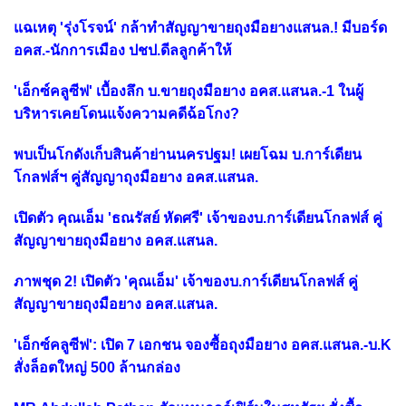
แฉเหตุ 'รุ่งโรจน์' กล้าทำสัญญาขายถุงมือยางแสนล.! มีบอร์ด
อคส.-นักการเมือง ปชป.ดีลลูกค้าให้
'เอ็กซ์คลูซีฟ' เบื้องลึก บ.ขายถุงมือยาง อคส.แสนล.-1 ในผู้
บริหารเคยโดนแจ้งความคดีฉ้อโกง?
พบเป็นโกดังเก็บสินค้าย่านนครปฐม! เผยโฉม บ.การ์เดียน
โกลฟส์ฯ คู่สัญญาถุงมือยาง อคส.แสนล.
เปิดตัว คุณเอ็ม 'ธณรัสย์ หัดศรี' เจ้าของบ.การ์เดียนโกลฟส์ คู่
สัญญาขายถุงมือยาง อคส.แสนล.
ภาพชุด 2! เปิดตัว 'คุณเอ็ม' เจ้าของบ.การ์เดียนโกลฟส์ คู่
สัญญาขายถุงมือยาง อคส.แสนล.
'เอ็กซ์คลูซีฟ': เปิด 7 เอกชน จองซื้อถุงมือยาง อคส.แสนล.-บ.K
สั่งล็อตใหญ่ 500 ล้านกล่อง