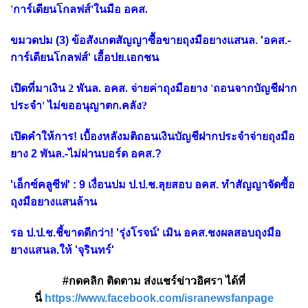
'การ์เดียนโกลฟส์'ในมือ อคส.
ขมวดปม (3) ข้อสังเกตสัญญาซื้อขายถุงมือยางแสนล. 'อคส.-
การ์เดียนโกลฟส์' เอื้อปย.เอกชน
เปิดที่มาเงิน 2 พันล. อคส. จ่ายค่าถุงมือยาง 'ถอนจากบัญชีฝาก
ประจำ' ไม่ขออนุญาตก.คลัง?
เปิดคำให้การ! เบื้องหลังมติถอนเงินบัญชีฝากประจำจ่ายถุงมือ
ยาง 2 พันล.-ไม่ผ่านบอร์ด อคส.?
'เอ็กซ์คลูซีฟ' : 9 เงื่อนปม ป.ป.ช.ลุยสอบ อคส. ทำสัญญาจัดซื้อ
ถุงมือยางแสนล้าน
รอ ป.ป.ช.ชี้ขาดดีกว่า! 'รุ่งโรจน์' เมิน อคส.ชงผลสอบถุงมือ
ยางแสนล.ให้ 'จุรินทร์'
#กดคลิก ติดตาม ส่งแชร์ข่าวอิศรา ได้ที่
นี่
https://www.facebook.com/isranewsfanpage