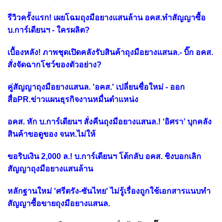
รีวิวครั้งแรก! เผยโฉมถุงมือยางแสนล้าน อคส.ทำสัญญาซื้อ
บ.การ์เดียนฯ - ใครผลิต?
เบื้องหลัง! ภาพชุดเปิดคลังรับสินค้าถุงมือยางแสนล.- บิ๊ก อคส.
สั่งจัดฉากโชว์ของตัวอย่าง?
คู่สัญญาถุงมือยางแสนล. 'อคส.' เปลี่ยนชื่อใหม่ - ออก
สื่อPR.ข่าวแผนธุรกิจงานหมื่นตำแหน่ง
อคส. หัก บ.การ์เดียนฯ สั่งคืนถุงมือยางแสนล.! ‘อิศรา’ บุกคลัง
สินค้าขอดูของ จนท.ไม่ให้
ขอริบเงิน 2,000 ล.! บ.การ์เดียนฯ โต้กลับ อคส. ชิงบอกเลิก
สัญญาถุงมือยางแสนล้าน
หลักฐานใหม่ 'ศรีตรัง-ซันไทย' ไม่รู้เรื่องถูกใช้เอกสารแนบทำ
สัญญาซื้อขายถุงมือยางแสนล.