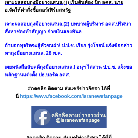
เจาะผลสอบถุงมือยางแสนล.(1) เริ่มต้นห้อง บิ๊ก อคส.-นาย
อ.จัดให้คำสั่งซื้อลอว์เฟิร์มสหรัฐ
เจาะผลสอบถุงมือยางแสนล.(2) บทบาทผู้บริหาร อคส.ปริศนา
สั่งหาช่องทำสัญญา-จ่ายเงินสองพันล
.
ถ้าบอกทุจริตจะสู้หัวชนฝา! ป.ป.ช. เรียก รุ่งโรจน์ แจ้งข้อกล่าว
หาถุงมือยางแสนล. 28 พ.ค.
เผยหนังสือลับคดีถุงมือยางแสนล.! อนุฯ ไต่สวน ป.ป.ช. แจ้งขอ
หลักฐานแต่งตั้ง ปธ.บอร์ด อคส.
#กดคลิก ติดตาม ส่งแชร์ข่าวอิศรา ได้ที่
นี่
https://www.facebook.com/isranewsfanpage
#กดคลิก ติดตาม ส่งแชร์ข่าวอิศรา ได้ที่นี่