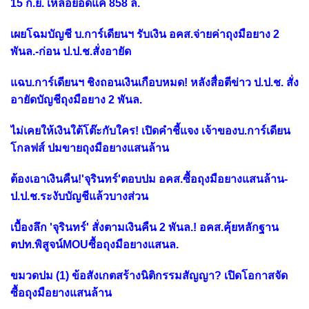
15 ก.ย. เหลือยอดแค่ 858 ล.
เผยโฉมบัญชี บ.การ์เดียนฯ รับเงิน อคส.จ่ายค่าถุงมือยาง 2
พันล.-ก่อน ป.ป.ช.สั่งอายัด
แฉบ.การ์เดียนฯ ชิงถอนเงินเกือบหมด! หลังสื่อตีข่าว ป.ป.ช. สั่ง
อายัดบัญชีถุงมือยาง 2 พันล.
ไม่เคยให้เงินใต้โต๊ะกับใคร! เปิดคำชี้แจง เจ้าของบ.การ์เดียน
โกลฟส์ ปมขายถุงมือยางแสนล้าน
ต้องเอาเงินคืน!'จุรินทร์'ตอบปม อคส.ซื้อถุงมือยางแสนล้าน-
ป.ป.ช.ระงับบัญชีแล้วบางส่วน
เบื้องลึก 'จุรินทร์' สั่งตามเงินคืน 2 พันล.! อคส.คุ้ยหลักฐาน
ตปท.พิสูจน์MOUซื้อถุงมือยางแสนล.
ขมวดปม (1) ข้อสังเกตสร้างนิติกรรมสัญญา? เปิดโอกาสจัด
ซื้อถุงมือยางแสนล้าน