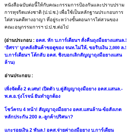
หนังสือฉบับต่อนี้ให้กับคณะกรรมการป้องกันและปราบปราม
การทุจริตแห่งชาติ (ป.ป.ช.) เพื่อใช้เป็นหลักฐานประกอบการ
ไต่สวนคดีทางอาญา ที่อยู่ระหว่างขั้นตอนการไต่สวนของ
คณะอนุกรรมการฯ ป.ป.ช.ต่อไป
(อ่านประกอบ :
อคส. หัก บ.การ์เดียนฯ สั่งคืนถุงมือยางแสนล.!
‘อิศรา’ บุกคลังสินค้าขอดูของ จนท.ไม่ให้
,
ขอริบเงิน 2,000 ล.!
บ.การ์เดียนฯ โต้กลับ อคส. ชิงบอกเลิกสัญญาถุงมือยางแสน
ล้าน
)
อ่านประกอบ :
เพิ่งจัดตั้ง 2 ด.เศษ! เปิดตัว บ.คู่สัญญาถุงมือยาง อคส.แสนล.-
พ.ต.อ.รุ่งโรจน์ ยันทำถูกต้อง
โชว์ครบ 4 หน้า! สัญญาถุงมือยาง อคส.แสนล้าน-ข้อสังเกต
หลักประกัน 200 ล.-ลูกค้าปริศนา?
แกะรอยเงิน 2 พันล.! อคส.จ่ายค่าถุงมือยาง บ.การ์เดียน