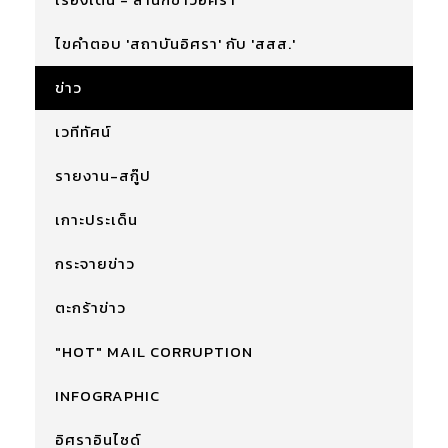
ไขคำตอบ 'สถาบันอิศรา' กับ 'สสส.'
ข่าว
เวทีทัศน์
รายงาน-สกู๊ป
เกาะประเด็น
กระจายข่าว
ตะกร้าข่าว
"HOT" MAIL CORRUPTION
INFOGRAPHIC
อิศราอินไซด์