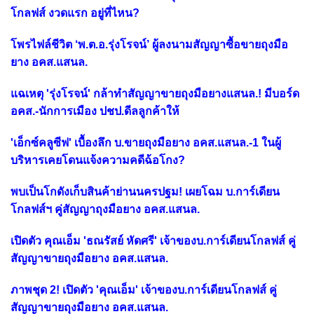
โกลฟส์ งวดแรก อยู่ที่ไหน?
โพรไฟล์ชีวิต ‘พ.ต.อ.รุ่งโรจน์’ ผู้ลงนามสัญญาซื้อขายถุงมือ
ยาง อคส.แสนล.
แฉเหตุ 'รุ่งโรจน์' กล้าทำสัญญาขายถุงมือยางแสนล.! มีบอร์ด
อคส.-นักการเมือง ปชป.ดีลลูกค้าให้
'เอ็กซ์คลูซีฟ' เบื้องลึก บ.ขายถุงมือยาง อคส.แสนล.-1 ในผู้
บริหารเคยโดนแจ้งความคดีฉ้อโกง?
พบเป็นโกดังเก็บสินค้าย่านนครปฐม! เผยโฉม บ.การ์เดียน
โกลฟส์ฯ คู่สัญญาถุงมือยาง อคส.แสนล.
เปิดตัว คุณเอ็ม 'ธณรัสย์ หัดศรี' เจ้าของบ.การ์เดียนโกลฟส์ คู่
สัญญาขายถุงมือยาง อคส.แสนล.
ภาพชุด 2! เปิดตัว 'คุณเอ็ม' เจ้าของบ.การ์เดียนโกลฟส์ คู่
สัญญาขายถุงมือยาง อคส.แสนล.