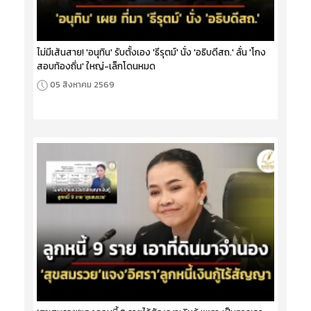
ไม่มีเส้นสาย! 'อนุทิน' รับตั้งเอง 'ธีรุตม์' นั่ง 'อธิบดีสถ.' ลั่น 'โกง
สอบท้องถิ่น' ใหญ่-เล็กโดนหมด
05 สิงหาคม 2569