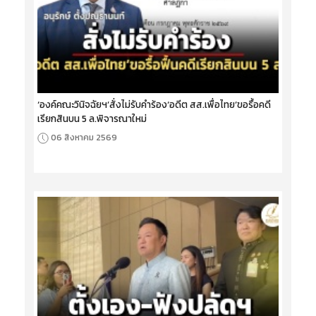
‘องค์คณะวินิจฉัยฯ’สั่งไม่รับคำร้อง‘อดีต สส.เพื่อไทย’ขอรื้อคดี
เรียกสินบน 5 ล.พิจารณาใหม่
06 สิงหาคม 2569