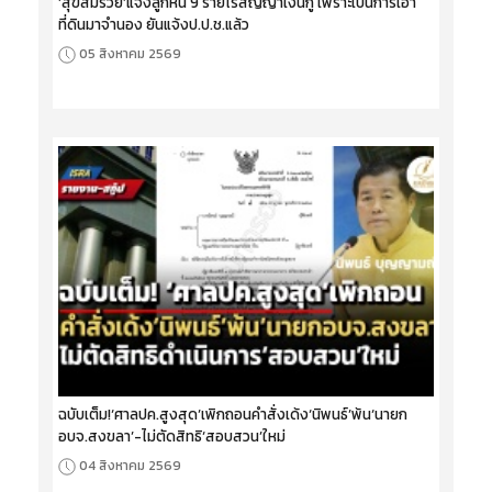
‘สุขสมรวย’แจงลูกหนี้ 9 รายไร้สัญญาเงินกู้ เพราะเป็นการเอา
ที่ดินมาจำนอง ยันแจ้งป.ป.ช.แล้ว
05 สิงหาคม 2569
ฉบับเต็ม!‘ศาลปค.สูงสุด’เพิกถอนคำสั่งเด้ง‘นิพนธ์’พ้น‘นายก
อบจ.สงขลา’-ไม่ตัดสิทธิ‘สอบสวน’ใหม่
04 สิงหาคม 2569