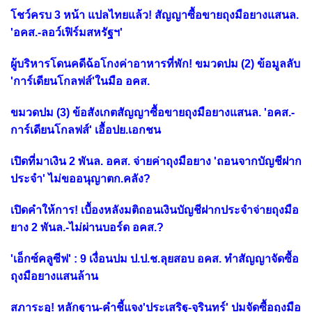
โชว์ครบ 3 หน้า แปลไทยแล้ว! สัญญาซื้อขายถุงมือยางแสนล.
'อคส.-ลอว์เฟิร์มสหรัฐฯ'
ผู้บริหารโดนคดีฉ้อโกงค่าอาหารที่พัก! ขมวดปม (2) ข้อมูลลับ
'การ์เดียนโกลฟส์'ในมือ อคส.
ขมวดปม (3) ข้อสังเกตสัญญาซื้อขายถุงมือยางแสนล. 'อคส.-
การ์เดียนโกลฟส์' เอื้อปย.เอกชน
เปิดที่มาเงิน 2 พันล. อคส. จ่ายค่าถุงมือยาง 'ถอนจากบัญชีฝาก
ประจำ' ไม่ขออนุญาตก.คลัง?
เปิดคำให้การ! เบื้องหลังมติถอนเงินบัญชีฝากประจำจ่ายถุงมือ
ยาง 2 พันล.-ไม่ผ่านบอร์ด อคส.?
'เอ็กซ์คลูซีฟ' : 9 เงื่อนปม ป.ป.ช.ลุยสอบ อคส. ทำสัญญาจัดซื้อ
ถุงมือยางแสนล้าน
สภาระอุ! หลักฐาน-คำชี้แจง'ประเสริฐ-จุรินทร์' ปมจัดซื้อถุงมือ