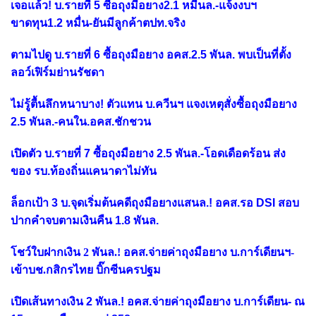
เจอแล้ว! บ.รายที่ 5 ซื้อถุงมือยาง2.1 หมื่นล.-แจ้งงบฯ
ขาดทุน1.2 หมื่น-ยันมีลูกค้าตปท.จริง
ตามไปดู บ.รายที่ 6 ซื้อถุงมือยาง อคส.2.5 พันล. พบเป็นที่ตั้ง
ลอว์เฟิร์มย่านรัชดา
ไม่รู้ตื้นลึกหนาบาง! ตัวแทน บ.ควีนฯ แจงเหตุสั่งซื้อถุงมือยาง
2.5 พันล.-คนใน.อคส.ชักชวน
เปิดตัว บ.รายที่ 7 ซื้อถุงมือยาง 2.5 พันล.-โอดเดือดร้อน ส่ง
ของ รบ.ท้องถิ่นแคนาดาไม่ทัน
ล็อกเป้า 3 บ.จุดเริ่มต้นคดีถุงมือยางแสนล.! อคส.รอ DSI สอบ
ปากคำจบตามเงินคืน 1.8 พันล.
โชว์ใบฝากเงิน 2 พันล.! อคส.จ่ายค่าถุงมือยาง บ.การ์เดียนฯ-
เข้าบช.กสิกรไทย บิ๊กซีนครปฐม
เปิดเส้นทางเงิน 2 พันล.! อคส.จ่ายค่าถุงมือยาง บ.การ์เดียน- ณ