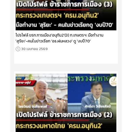
โปรไฟล์ ขรก.การเมือง'อนุทิน2'(3) ก.เกษตรฯ: มือทำงาน
'สุริยะ'-คนในข่าวเรียก 'อธ.ฝนหลวง' ดู 'งบปี70'
30 เมษายน 2569