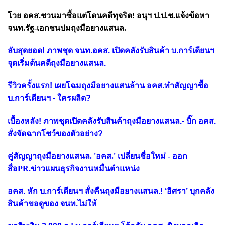
โวย อคส.ชวนมาซื้อแต่โดนคดีทุจริต! อนุฯ ป.ป.ช.แจ้งข้อหา
จนท.รัฐ-เอกชนปมถุงมือยางแสนล.
ลับสุดยอด! ภาพชุด จนท.อคส. เปิดคลังรับสินค้า บ.การ์เดียนฯ
จุดเริ่มต้นคดีถุงมือยางแสนล.
รีวิวครั้งแรก! เผยโฉมถุงมือยางแสนล้าน อคส.ทำสัญญาซื้อ
บ.การ์เดียนฯ - ใครผลิต?
เบื้องหลัง! ภาพชุดเปิดคลังรับสินค้าถุงมือยางแสนล.- บิ๊ก อคส.
สั่งจัดฉากโชว์ของตัวอย่าง?
คู่สัญญาถุงมือยางแสนล. 'อคส.' เปลี่ยนชื่อใหม่ - ออก
สื่อPR.ข่าวแผนธุรกิจงานหมื่นตำแหน่ง
อคส. หัก บ.การ์เดียนฯ สั่งคืนถุงมือยางแสนล.! ‘อิศรา’ บุกคลัง
สินค้าขอดูของ จนท.ไม่ให้