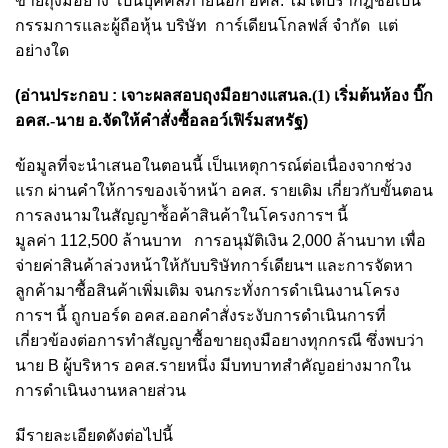
ขายถุงมือยาง เป็นบุคคลภายนอก อคส. ไม่ได้ปรากฎชื่อเป็น
กรรมการและผู้ถือหุ้น บริษัท การ์เดียนโกลฟส์ จำกัด แต่
อย่างใด
(อ่านประกอบ :
เจาะผลสอบถุงมือยางแสนล.(1) เริ่มต้นห้อง บิ๊ก
อคส.-นาย อ.จัดให้คำสั่งซื้อลอว์เฟิร์มสหรัฐ
)
ข้อมูลที่จะนำเสนอในตอนนี้ เป็นเหตุการณ์ต่อเนื่องจากช่วง
แรก ผ่านคำให้การของ
เจ้าหน้า อคส. รายเดิม เกี่ยวกับขั้นตอน
การลงนามในสัญญาซ์้อค้าสินค้าในโครงการฯ นี้
มูลค่า
112,500 ล้านบาท
การอนุมัติเงิน 2,000 ล้านบาท เพื่อ
จ่ายค่าสินค้าล่วงหน้าให้กับบริษัทการ์เดียนฯ และการจัดหา
ลูกค้ามาซื้อสินค้าเพิ่มเติม
จนกระทั่งการดำเนินงานโครง
การฯ นี้ ถูกบอร์ด อคส.ออกคำสั่งระงับการดำเนินการที่
เกี่ยวข้องต่อการทำสัญญาซื้อขายถุงมือยางทุกกรณี ซึ่งพบว่า
นาย B ผู้บริหาร อคส.รายหนึ่ง มีบทบาทสำคัญอย่างมากใน
การดำเนินงานหลายส่วน
มีรายละเอียดดังต่อไปนี้