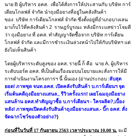
นาย B ผู้บริหาร อคส. เพื่อได้สั่งการให้ประสานกับ บริษัท การ์
เดียนโกลฟส์ จำกัด นำถุงมือยางที่อยู่ในคลังสินค้า
ของ บริษัท การ์เดียนโกลฟส์ จำกัด ซึ่งตั้งอยู่ที่อำเภอบางเลน
มาเก็บไว้ที่คลังสินค้า 2 ราษฎร์บูรณะ หลังมีกระแสข่าวโจมตี
ว่า ถุงมือยาง ที่ อคส. ทำสัญญาจัดซื้อจาก บริษัท การ์เดียน
โกลฟส์ จำกัด และมีการชำระเงินล่วงหน้าไปให้กับบริษัทฯ แต่
ยังไม่เห็นสินค้า
โดยผู้บริหารระดับสูงของ อคส. รายนี้ ก็ คือ นาย A. ผู้บริหาร
ระดับบอร์ด อคส. ที่เป็นต้นเรื่องมอบนโยบายและสั่งการให้มี
การดำเนินงานโครงการฯ นี้ นั้นเอง (อ่านประกอบ :
ลับสุด
ยอด! ภาพชุด จนท.อคส. เปิดคลังรับสินค้า บ.การ์เดียนฯ จุด
เริ่มต้นคดีถุงมือยางแสนล.
,
รีวิวครั้งแรก! เผยโฉมถุงมือยาง
แสนล้าน อคส.ทำสัญญาซื้อ บ.การ์เดียนฯ - ใครผลิต?
,
เบื้อง
หลัง! ภาพชุดเปิดคลังรับสินค้าถุงมือยางแสนล.- บิ๊ก อคส. สั่ง
จัดฉากโชว์ของตัวอย่าง?
)
ก่อนที่ในวันที่ 17 กันยายน 2563 เวลาประมาณ 10.00 น.
จะมี