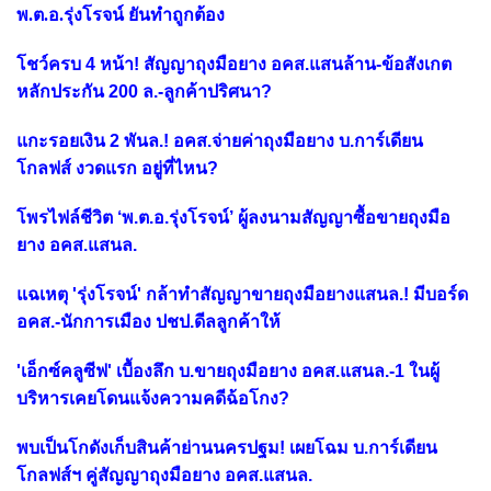
พ.ต.อ.รุ่งโรจน์ ยันทำถูกต้อง
โชว์ครบ 4 หน้า! สัญญาถุงมือยาง อคส.แสนล้าน-ข้อสังเกต
หลักประกัน 200 ล.-ลูกค้าปริศนา?
แกะรอยเงิน 2 พันล.! อคส.จ่ายค่าถุงมือยาง บ.การ์เดียน
โกลฟส์ งวดแรก อยู่ที่ไหน?
โพรไฟล์ชีวิต ‘พ.ต.อ.รุ่งโรจน์’ ผู้ลงนามสัญญาซื้อขายถุงมือ
ยาง อคส.แสนล.
แฉเหตุ 'รุ่งโรจน์' กล้าทำสัญญาขายถุงมือยางแสนล.! มีบอร์ด
อคส.-นักการเมือง ปชป.ดีลลูกค้าให้
'เอ็กซ์คลูซีฟ' เบื้องลึก บ.ขายถุงมือยาง อคส.แสนล.-1 ในผู้
บริหารเคยโดนแจ้งความคดีฉ้อโกง?
พบเป็นโกดังเก็บสินค้าย่านนครปฐม! เผยโฉม บ.การ์เดียน
โกลฟส์ฯ คู่สัญญาถุงมือยาง อคส.แสนล.