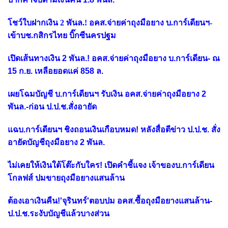
โชว์ใบฝากเงิน 2 พันล.! อคส.จ่ายค่าถุงมือยาง บ.การ์เดียนฯ-
เข้าบช.กสิกรไทย บิ๊กซีนครปฐม
เปิดเส้นทางเงิน 2 พันล.! อคส.จ่ายค่าถุงมือยาง บ.การ์เดียน- ณ
15 ก.ย. เหลือยอดแค่ 858 ล.
เผยโฉมบัญชี บ.การ์เดียนฯ รับเงิน อคส.จ่ายค่าถุงมือยาง 2
พันล.-ก่อน ป.ป.ช.สั่งอายัด
แฉบ.การ์เดียนฯ ชิงถอนเงินเกือบหมด! หลังสื่อตีข่าว ป.ป.ช. สั่ง
อายัดบัญชีถุงมือยาง 2 พันล.
ไม่เคยให้เงินใต้โต๊ะกับใคร! เปิดคำชี้แจง เจ้าของบ.การ์เดียน
โกลฟส์ ปมขายถุงมือยางแสนล้าน
ต้องเอาเงินคืน!'จุรินทร์'ตอบปม อคส.ซื้อถุงมือยางแสนล้าน-
ป.ป.ช.ระงับบัญชีแล้วบางส่วน