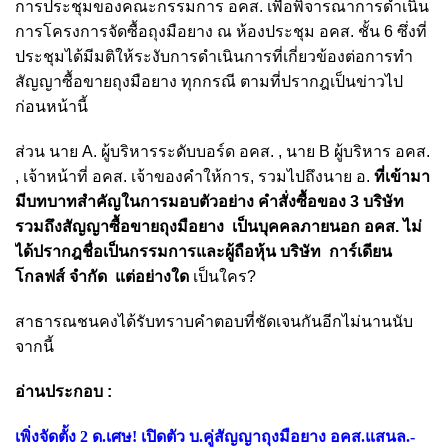
การประชุมของคณะกรรมการ อคส. เพื่อพิจารณาการดำเนิน
การโครงการจัดซื้อถุงมือยาง ณ ห้องประชุม อคส. ชั้น 6 ซึ่งที่
ประชุมได้มีมติให้ระงับการดำเนินการที่เกี่ยวข้องต่อการทำ
สัญญาซื้อขายถุงมือยาง ทุกกรณี ตามที่ปรากฎเป็นข่าวไป
ก่อนหน้านี้
ส่วน นาย A. ผู้บริหารระดับบอร์ด อคส. ,
นาย B ผู้บริหาร อคส.
,
เจ้าหน้าที่ อคส. เจ้าของคำให้การ, รวมไปถึงนาย อ.
ที่เข้ามา
มีบทบาทสำคัญในการมอบตัวอย่าง คำสั่งซื้อของ 3 บริษัท
รวมถึงสัญญาซื้อขายถุงมือยาง เป็นบุคคลภายนอก อคส. ไม่
ได้ปรากฎชื่อเป็นกรรมการและผู้ถือหุ้น บริษัท การ์เดียน
โกลฟส์ จำกัด แต่อย่างใด
เป็นใคร?
สาธารณชนคงได้รับทราบคำตอบที่ชัดเจนกันอีกไม่นานนับ
จากนี้
อ่านประกอบ :
เพิ่งจัดตั้ง 2 ด.เศษ! เปิดตัว บ.คู่สัญญาถุงมือยาง อคส.แสนล.-