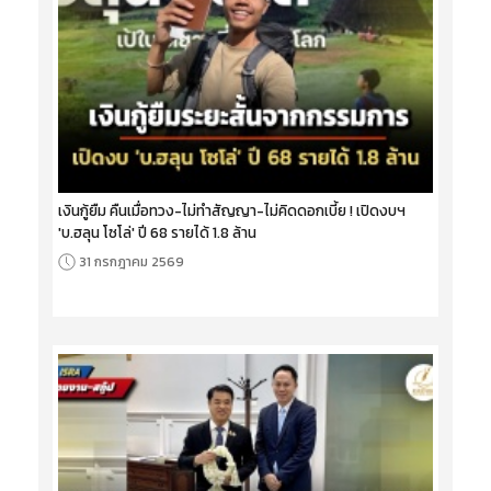
เงินกู้ยืม คืนเมื่อทวง-ไม่ทำสัญญา-ไม่คิดดอกเบี้ย ! เปิดงบฯ
'บ.ฮลุน โซโล่' ปี 68 รายได้ 1.8 ล้าน
31 กรกฎาคม 2569