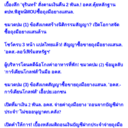
เบื้องลึก 'จุรินทร์' สั่งตามเงินคืน 2 พันล.! อคส.คุ้ยหลักฐาน
ตปท.พิสูจน์MOUซื้อถุงมือยางแสนล.
ขมวดปม (1) ข้อสังเกตสร้างนิติกรรมสัญญา? เปิดโอกาสจัด
ซื้อถุงมือยางแสนล้าน
โชว์ครบ 3 หน้า แปลไทยแล้ว! สัญญาซื้อขายถุงมือยางแสนล.
'อคส.-ลอว์เฟิร์มสหรัฐฯ'
ผู้บริหารโดนคดีฉ้อโกงค่าอาหารที่พัก! ขมวดปม (2) ข้อมูลลับ
'การ์เดียนโกลฟส์'ในมือ อคส.
ขมวดปม (3) ข้อสังเกตสัญญาซื้อขายถุงมือยางแสนล. 'อคส.-
การ์เดียนโกลฟส์' เอื้อปย.เอกชน
เปิดที่มาเงิน 2 พันล. อคส. จ่ายค่าถุงมือยาง 'ถอนจากบัญชีฝาก
ประจำ' ไม่ขออนุญาตก.คลัง?
เปิดคำให้การ! เบื้องหลังมติถอนเงินบัญชีฝากประจำจ่ายถุงมือ