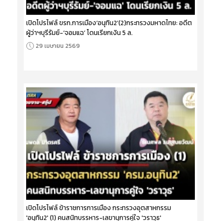
เปิดโปรไฟล์ ขรก.การเมือง‘อนุทิน2’(2)กระทรวงมหาดไทย: อดีต
ผู้ว่าฯบุรีรัมย์-‘จอมแฉ’ โดนเรียกเงิน 5 ล.
29 เมษายน 2569
เปิดโปรไฟล์ ข้าราชการการเมือง กระทรวงอุตสาหกรรม
'อนุทิน2' (1) คนสนิทบรรหาร-เลขานุการคู่ใจ 'วราวุธ'