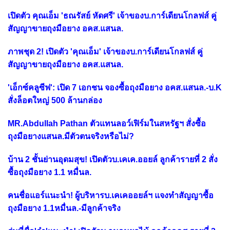
เปิดตัว คุณเอ็ม 'ธณรัสย์ หัดศรี' เจ้าของบ.การ์เดียนโกลฟส์ คู่
สัญญาขายถุงมือยาง อคส.แสนล.
ภาพชุด 2! เปิดตัว 'คุณเอ็ม' เจ้าของบ.การ์เดียนโกลฟส์ คู่
สัญญาขายถุงมือยาง อคส.แสนล.
'เอ็กซ์คลูซีฟ': เปิด 7 เอกชน จองซื้อถุงมือยาง อคส.แสนล.-บ.K
สั่งล็อตใหญ่ 500 ล้านกล่อง
MR.Abdullah Pathan ตัวแทนลอว์เฟิร์มในสหรัฐฯ สั่งซื้อ
ถุงมือยางแสนล.มีตัวตนจริงหรือไม่?
บ้าน 2 ชั้นย่านอุดมสุข! เปิดตัวบ.เคเค.ออยล์ ลูกค้ารายที่ 2 สั่ง
ซื้อถุงมือยาง 1.1 หมื่นล.
คนชื่อแอร์แนะนำ! ผู้บริหารบ.เคเคออยล์ฯ แจงทำสัญญาซื้อ
ถุงมือยาง 1.1หมื่นล.-มีลูกค้าจริง