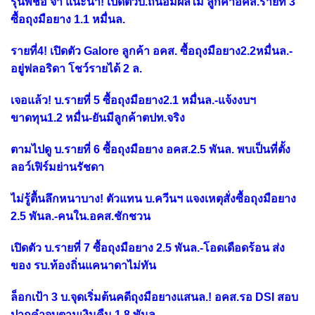
รุ่นพี่ชื่อ'จ๋า'แนะนำ! เปิดตัวบ.ถนอมผลไม้ ลูกค้าอคส.รายที่ 3
ซื้อถุงมือยาง 1.1 หมื่นล.
รายที่4! เปิดตัว Galore ลูกค้า อคส. ซื้อถุงมือยาง2.2หมื่นล.-
อยู่ฟลอริดา โชว์รายได้ 2 ล.
เจอแล้ว! บ.รายที่ 5 ซื้อถุงมือยาง2.1 หมื่นล.-แจ้งงบฯ
ขาดทุน1.2 หมื่น-ยันมีลูกค้าตปท.จริง
ตามไปดู บ.รายที่ 6 ซื้อถุงมือยาง อคส.2.5 พันล. พบเป็นที่ตั้ง
ลอว์เฟิร์มย่านรัชดา
ไม่รู้ตื้นลึกหนาบาง! ตัวแทน บ.ควีนฯ แจงเหตุสั่งซื้อถุงมือยาง
2.5 พันล.-คนใน.อคส.ชักชวน
เปิดตัว บ.รายที่ 7 ซื้อถุงมือยาง 2.5 พันล.-โอดเดือดร้อน ส่ง
ของ รบ.ท้องถิ่นแคนาดาไม่ทัน
ล็อกเป้า 3 บ.จุดเริ่มต้นคดีถุงมือยางแสนล.! อคส.รอ DSI สอบ
ปากคำจบตามเงินคืน 1.8 พันล.