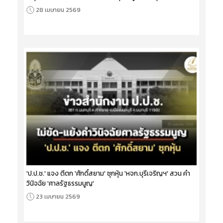
28 เมษายน 2569
'ป.ป.ช.' แจง ตีตก 'ศักดิ์สยาม' ซุกหุ้น 'หจก.บุรีเจริญฯ' สวน คำ
วินิจฉัย 'ศาลรัฐธรรมนูญ'
23 เมษายน 2569