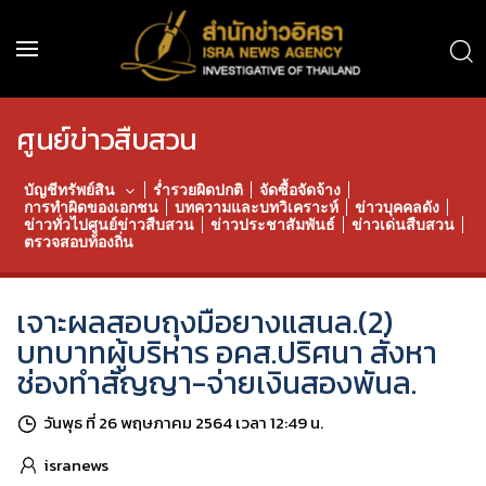
ศูนย์ข่าวสืบสวน
บัญชีทรัพย์สิน
ร่ำรวยผิดปกติ
จัดซื้อจัดจ้าง
การทำผิดของเอกชน
บทความและบทวิเคราะห์
ข่าวบุคคลดัง
ข่าวทั่วไปศูนย์ข่าวสืบสวน
ข่าวประชาสัมพันธ์
ข่าวเด่นสืบสวน
ตรวจสอบท้องถิ่น
เจาะผลสอบถุงมือยางแสนล.(2)
บทบาทผู้บริหาร อคส.ปริศนา สั่งหา
ช่องทำสัญญา-จ่ายเงินสองพันล.
วันพุธ ที่ 26 พฤษภาคม 2564 เวลา 12:49 น.
isranews