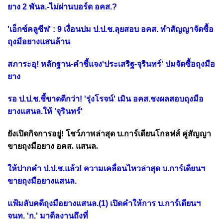
ยาง 2 พันล.-ไม่ผ่านบอร์ด อคส.?
'เอ็กซ์คลูซีฟ' : 9 เงื่อนปม ป.ป.ช.ลุยสอบ อคส. ทำสัญญาจัดซื้อ
ถุงมือยางแสนล้าน
สภาระอุ! หลักฐาน-คำชี้แจง'ประเสริฐ-จุรินทร์' ปมจัดซื้อถุงมือ
ยาง
รอ ป.ป.ช.ชี้ขาดดีกว่า! 'รุ่งโรจน์' เมิน อคส.ชงผลสอบถุงมือ
ยางแสนล.ให้ 'จุรินทร์'
ยังเปิดกิจการอยู่! โชว์ภาพล่าสุด บ.การ์เดียนโกลฟส์ คู่สัญญา
ขายถุงมือยาง อคส. แสนล.
ให้ปากคำ ป.ป.ช.แล้ว! ความเคลื่อนไหวล่าสุด บ.การ์เดียนฯ
ขายถุงมือยางแสนล.
แฟ้มลับคดีถุงมือยางแสนล.(1) เปิดคำให้การ บ.การ์เดียนฯ
จนท. 'ก.' มาดีลงานถึงที่