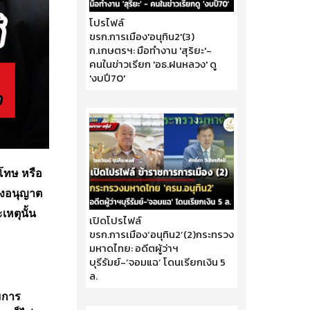
โปรไฟล์
ขรก.การเมือง'อนุทิน2'(3)
ก.เกษตรฯ: มือทำงาน 'สุริยะ'-
คนในข่าวเรียก 'อธ.ฝนหลวง' ดู
'งบปี70'
30 เมษายน 2569
ุโทษ หรือ
ั่งอนุญาต
เหตุนั้น
เปิดโปรไฟล์
ขรก.การเมือง‘อนุทิน2’(2)กระทรวง
มหาดไทย: อดีตผู้ว่าฯ
บุรีรัมย์-‘จอมแฉ’ โดนเรียกเงิน 5
ล.
29 เมษายน 2569
มการ