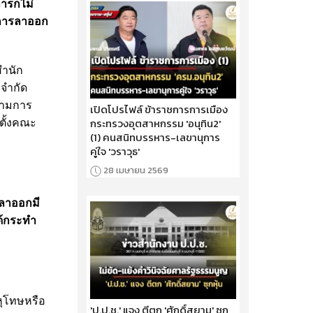
ารก็ไม่
ยการลาออก
สำนัก
 จำกัด
รามการ
เปิดโปรไฟล์ ข้าราชการการเมือง
กระทรวงอุตสาหกรรม 'อนุทิน2'
รตั้งคณะ
(1) คนสนิทบรรหาร-เลขานุการ
คู่ใจ 'วราวุธ'
28 เมษายน 2569
อลาออกมี
ด้กระทำ
ลหุโทษหรือ
'ป.ป.ช.' แจง ตีตก 'ศักดิ์สยาม' ซุก