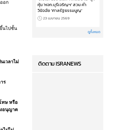
าออก
หุ้น 'หจก.บุรีเจริญฯ' สวน คำ
วินิจฉัย 'ศาลรัฐธรรมนูญ'
23 เมษายน 2569
้นไปชั้น
ดูทั้งหมด
ติดตาม ISRANEWS
็นเวลาไม่
การ
ุโทษ หรือ
ั่งอนุญาต
่อไปไม่