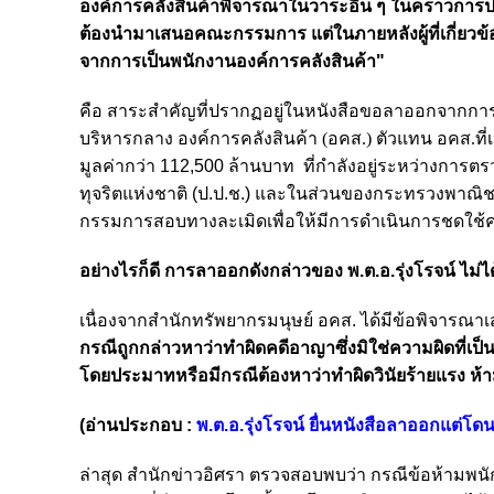
องค์การคลังสินค้าพิจารณาในวาระอื่น ๆ ในคราวการประช
ต้องนำมาเสนอคณะกรรมการ แต่ในภายหลังผู้ที่เกี่ยว
จากการเป็นพนักงานองค์การคลังสินค้า"
คือ สาระสำคัญที่ปรากฏอยู่ในหนังสือขอลาออกจากการเป
บริหารกลาง องค์การคลังสินค้า (อคส.) ตัวแทน อคส.ที่
มูลค่ากว่า 112,500 ล้านบาท ที่กำลังอยู่ระหว่าง
ทุจริตแห่งชาติ (ป.ป.ช.) และในส่วนของกระทรวงพาณิชย
กรรมการสอบทางละเมิดเพื่อให้มีการดำเนินการชดใช้ควา
อย่างไรก็ดี การลาออกดังกล่าวของ
พ.ต.อ.รุ่งโรจน์
ไม่ได
เนื่องจากสำนักทรัพยากรมนุษย์ อคส. ได้มีข้อพิจารณาเ
กรณีถูกกล่าวหาว่าทำผิดคดีอาญาซึ่งมิใช่ความผิดที่เ
โดยประมาทหรือมีกรณีต้องหาว่าทำผิดวินัยร้ายแรง ห้
(อ่านประกอบ :
พ.ต.อ.รุ่งโรจน์ ยื่นหนังสือลาออกแต่
ล่าสุด สำนักข่าวอิศรา ตรวจสอบพบว่า กรณีข้อห้ามพนัก