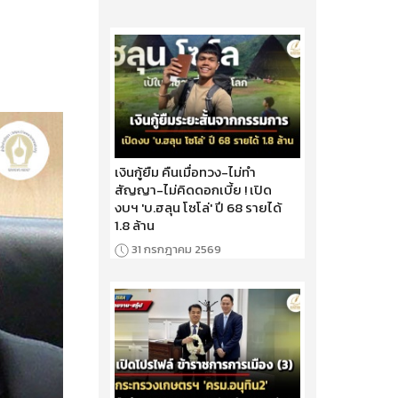
เงินกู้ยืม คืนเมื่อทวง-ไม่ทำ
สัญญา-ไม่คิดดอกเบี้ย ! เปิด
งบฯ 'บ.ฮลุน โซโล่' ปี 68 รายได้
1.8 ล้าน
31 กรกฎาคม 2569