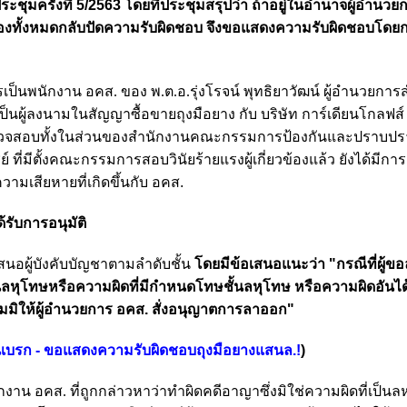
ุมครั้งที่ 5/2563 โดยที่ประชุมสรุปว่า ถ้าอยู่ในอำนาจผู้อำนวยก
ข้องทั้งหมดกลับปัดความรับผิดชอบ จึงขอแสดงความรับผิดชอบโด
็นพนักงาน อคส. ของ พ.ต.อ.รุ่งโรจน์ พุทธิยาวัฒน์ ผู้อำนวยการ
เป็นผู้ลงนามในสัญญาซื้อขายถุงมือยาง
กับ บริษัท การ์เดียนโกลฟส์
การตรวจสอบทั้งในส่วนของสำนักงานคณะกรรมการป้องกันและปราบป
์ ที่มีตั้งคณะกรรมการ
สอบวินัยร้ายแรงผู้เกี่ยวข้องแล้ว ยังได้มีกา
มเสียหายที่เกิดขึ้นกับ อคส.
้รับการอนุมัติ
สนอผู้บังคับบัญชาตามลำดับชั้น
โดยมีข้อเสนอแนะว่า "กรณีที่ผู้ข
ป็นลหุโทษหรือความผิดที่มีกำหนดโทษชั้นลหุโทษ หรือความผิดอันไ
ามมิให้ผู้อำนวยการ อคส. สั่งอนุญาตการลาออก"
โดนเบรก - ขอแสดงความรับผิดชอบถุงมือยางแสนล.!
)
งาน อคส. ที่
ถูกกล่าวหาว่าทำผิดคดีอาญา
ซึ่งมิใช่ความผิดที่เป็น