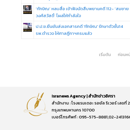
‘ทักษิณ’ หลบสื่อ เข้าฟังนัดสืบพยานคดี 112- ‘สมชาย
วงศ์สวัสดิ์’ โผล่ให้กำลังใจ
ป.ป.ช.ยืนยันส่งเอกสารคดี 'ทักษิณ' รักษาตัวชั้น14
รพ.ตำรวจ ให้ศาลฎีกาฯครบแล้ว
เริ่มต้น
ก่อนหน
Isranews Agency | สำนักข่าวอิศรา
สำนักงาน : โรงแรมเดอะ รอยัล ริเวอร์ เลขท
กรุงเทพมหานคร 10700
เบอร์โทรศัพท์ : 095-575-8881,02-241316