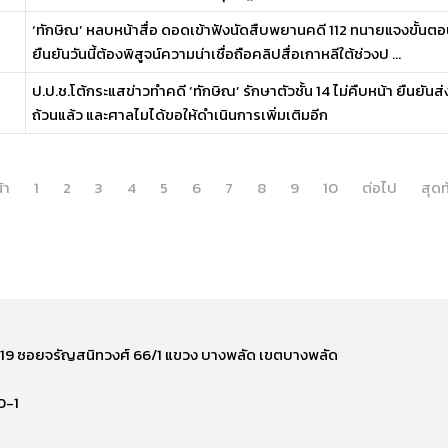
‘ทักษิณ’ หลบหน้าสื่อ ดอดเข้าฟังนัดสืบพยานคดี 112 ทนายแจงขั้นต
ยืนยันวันนี้ต้องพิสูจน์ความน่าเชื่อถือคลิปสื่อเกาหลีใต้ช่วงป ...
ป.ป.ช.โต้กระแสข่าวทำคดี ‘ทักษิณ’ รักษาตัวชั้น 14 ไม่คืบหน้า ยืนย
ถ้วนแล้ว และศาลไมได้ขอให้ดำเนินการเพิ่มเติมอีก
้า
1
2
3
4
5
6
7
8
9
10
ต่อไป
สุดท
ี่ 219 ซอยจรัญสนิทวงศ์ 66/1 แขวง บางพลัด เขตบางพลัด
0-1