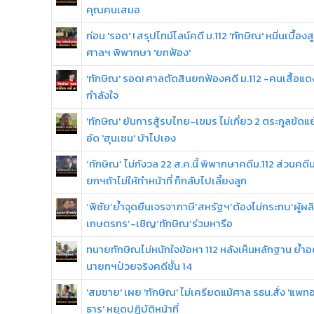
คุณคนเสมอ
ก่อน 'รอด' ! สรุปไทม์ไลน์คดี ม.112 'ทักษิณ' หมิ่นเบื้องส
ศาลฯ พิพากษา 'ยกฟ้อง'
'ทักษิณ' รอด! ศาลตัดสินยกฟ้องคดี ม.112 -คนเสื้อแดง
กำลังใจ
'ทักษิณ' ยันการสู้รบไทย-เขมร ไม่เกี่ยว 2 ตระกูลขัดแย
อัด 'ฮุนเซน' บ้าไปเอง
‘ทักษิณ’ ไม่กังวล 22 ส.ค.นี้ พิพากษาคดีม.112 ส่วนคดี
ยกฯถ้าไม่ให้ทำหน้าที่ ก็กลับไปเลี้ยงลูก
‘พิชัย’ย้ำจุดยืนเจรจาภาษี‘สหรัฐฯ’ต้องไม่กระทบ‘ผู้ผล
เกษตรกร’-เชิญ‘ทักษิณ’ร่วมหารือ
ทนายทักษิณไม่หนักใจข้อหา 112 หลังเห็นหลักฐาน ย้ำอ
นายกฯป่วยจริงคดีชั้น 14
'สมชาย' เผย 'ทักษิณ' ไม่เครียดแม้ศาล รธน.สั่ง 'แพท
ธาร' หยุดปฏิบัติหน้าที่