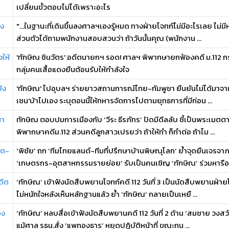
เปลี่ยนขั้วตอบไม่ได้เพราะอะไร
ูง
"...ในฐานะที่เดินขึ้นลงศาลฯเองรู้หมด ทางฝ่ายโจทก์ไม่มีอะไรเลย ไม่มี
ส่วนตัวได้ถามพนักงานสอบสวนว่า ถ้าวันนั้นคุณ (พนักงาน ...
ให้
'ทักษิณ ชินวัตร' อดีตนายกฯ รอด! ศาลฯ พิพากษายกฟ้องคดี ม.112 กร
กลุ่มคนเสื้อแดงยืนต้อนรับให้กำลังใจ
้ง
'ทักษิณ' ไปอุบลฯ ร่ายยาวสถานการณ์ไทย-กัมพูชา ยืนยันไม่ได้มาจาก
เซน'บ้าไปเอง ระบุตอนนี้ให้ทหารจัดการไปตามยุทธการที่มีก่อน ...
นา
ทักษิณ ตอบปมการเมืองกับ ‘วีระ ธีรภัทร’ ปัดมีดีลลับ ชี้เป็นพระเม
พิพากษาคดีม.112 ส่วนคดีลูกสาวเปรยว่า ถ้าให้ทำ ก็ทำต่อ ถ้าไม ...
ิต-
‘พิชัย’ ถก ‘ทีมไทยแลนด์-ทีมที่ปรึกษาบ้านพิษณุโลก’ ย้ำจุดยืนเจรจ
‘เกษตรกร-อุตสาหกรรมรายย่อย’ รับเป็นคนเชิญ ‘ทักษิณ’ ร่วมหารือเ 
ดีต
‘ทักษิณ’ เข้าฟังนัดสืบพยานโจทก์คดี 112 วันที่ 3 เป็นนัดสืบพยานฝ่า
ไม่หนักใจหลังเห็นหลักฐานแล้ว ย้ำ ‘ทักษิณ’ กลายเป็นเหยื ...
อง
‘ทักษิณ’ หลบสื่อเข้าฟังนัดสืบพยานคดี 112 วันที่ 2 ด้าน ‘สมชาย วงสวั
แม้ศาล รธน.สั่ง ‘แพทองธาร’ หยุดปฏิบัติหน้าที่ ขณะทน ...