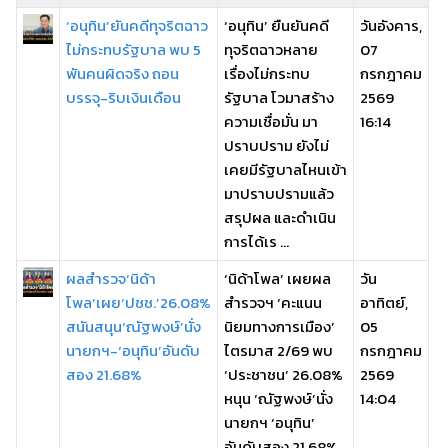
‘อนุทิน’ยันคดีทุจริตฉาว
‘อนุทิน’ ยืนยันคดี
วันอังคาร,
ไม่กระทบรัฐบาล พบ 5
ทุจริตฉาวหลาย
07
พันคนผิดจริง ถอน
เรื่องไม่กระทบ
กรกฎาคม
บรรจุ-ริบเงินเดือน
รัฐบาล โวมาสร้าง
2569
ความเชื่อมั่น มา
16:14
ปราบปราม ยังไม่
เคยมีรัฐบาลไหนเข้า
มาปราบปรามแล้ว
สรุปผล และดําเนิน
การได้เร ...
ผลสำรวจ‘นิด้า
‘นิด้าโพล’ เผยผล
วัน
โพล’เผย‘ปชช.’26.08%
สำรวจฯ ‘คะแนน
อาทิตย์,
สนันสนุน‘ณัฐพงษ์’นั่ง
นิยมทางการเมือง’
05
นายกฯ-‘อนุทิน’อันดับ
ไตรมาส 2/69 พบ
กรกฎาคม
สอง 21.68%
‘ประชาชน’ 26.08%
2569
หนุน ‘ณัฐพงษ์’นั่ง
14:04
นายกฯ ‘อนุทิน’
อันดับสอง 21.68%