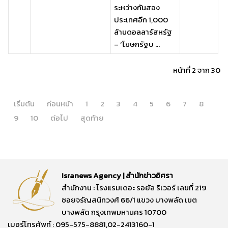
ระหว่างกันสอง
ประเทศอีก 1,000
ล้านดอลลาร์สหรัฐ
– ‘โฆษกรัฐบ ...
หน้าที่ 2 จาก 30
เริ่มต้น
ก่อนหน้า
1
2
3
4
5
6
7
8
9
10
ต่อไป
สุดท้าย
Isranews Agency | สำนักข่าวอิศรา
สำนักงาน : โรงแรมเดอะ รอยัล ริเวอร์ เลขที่ 219
ซอยจรัญสนิทวงศ์ 66/1 แขวง บางพลัด เขต
บางพลัด กรุงเทพมหานคร 10700
เบอร์โทรศัพท์ : 095-575-8881,02-2413160-1