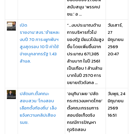
สนับสนุน ‘พรรคป
ชน.’ อ ...
เปิด
“…งบประมาณด้าน
วันเสาร์,
รายงาน‘สงร.’ชำแหละ
การบริหารทั่วไป
27
งบปี 70 ภาระผูกพันฯ
ของรัฐ มีแนวโน้มสูง
มิถุนายน
สูงสุดรอบ 10 ปี ค่าใช้
ขึ้น โดยเพิ่มขึ้นจาก
2569
จ่ายบุคลากรรัฐ 1.43
ประมาณ 671,385
20:47
ล้านล.
ล้านบาท ในปี 2561
เป็นเกือบ 1 ล้านล้าน
บาทในปี 2570 การ
ขยายตัวดังกล ...
ปลัดมท.ตั้งคณะ
‘อนุทิน’เผย ‘ปลัด
วันพุธ, 24
สอบสวน ‘โกงสอบ
กระทรวงมหาดไทย’
มิถุนายน
เลือกตั้งท้องถิ่น’ เล็ง
ตั้งคณะกรรมการ
2569
แจ้งความคลิปเสียง
สอบข้อเท็จจริง
16:51
รมช.
กรณีการปัญหา
ทุจริตสอบ