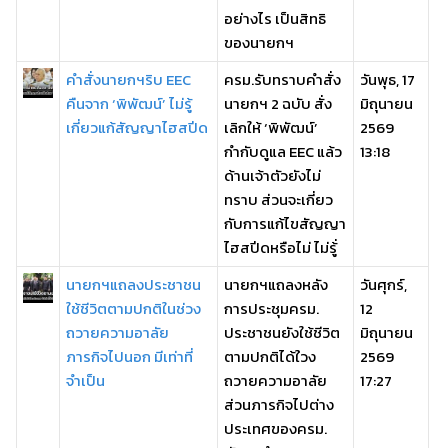
อย่างไร เป็นสิทธิ
ของนายกฯ
คำสั่งนายกฯริบ EEC
ครม.รับทราบคำสั่ง
วันพุธ, 17
คืนจาก ‘พิพัฒน์’ ไม่รู้
นายกฯ 2 ฉบับ สั่ง
มิถุนายน
เกี่ยวแก้สัญญาไฮสปีด
เลิกให้ ‘พิพัฒน์’
2569
กำกับดูแล EEC แล้ว
13:18
ด้านเจ้าตัวยังไม่
ทราบ ส่วนจะเกี่ยว
กับการแก้ไขสัญญา
ไฮสปีดหรือไม่ ไม่รู้่
นายกฯแถลงประชาชน
นายกฯแถลงหลัง
วันศุกร์,
ใช้ชีวิตตามปกติในช่วง
การประชุมครม.
12
ถวายความอาลัย
ประชาชนยังใช้ชีวิต
มิถุนายน
ภารกิจไปนอก มีเท่าที่
ตามปกติได้ใ่วง
2569
จำเป็น
ถวายความอาลัย
17:27
ส่วนภารกิจไปต่าง
ประเทศของครม.