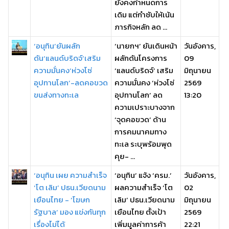
ยังคงกำหนดการ
เดิม แต่กำชับให้เน้น
ภารกิจหลัก ลด ...
‘อนุทิน’ยันผลัก
‘นายกฯ’ ยันเดินหน้า
วันอังคาร,
ดัน‘แลนด์บริดจ์’เสริม
ผลักดันโครงการ
09
ความมั่นคง‘ห่วงโซ่
‘แลนด์บริดจ์’ เสริม
มิถุนายน
อุปทานโลก’-ลดคอขวด
ความมั่นคง ‘ห่วงโซ่
2569
ขนส่งทางทะเล
อุปทานโลก’ ลด
13:20
ความเปราะบางจาก
‘จุดคอขวด’ ด้าน
การคมนาคมทาง
ทะเล ระบุพร้อมพุด
คุย- ...
‘อนุทิน เผย ความสำเร็จ
‘อนุทิน’ แจ้ง ‘ครม.’
วันอังคาร,
‘โต เลิม’ ปธน.เวียดนาม
ผลความสำเร็จ ‘โต
02
เยือนไทย - ‘โฆษก
เลิม’ ปธน.เวียดนาม
มิถุนายน
รัฐบาล’ มอง แข่งกันทุก
เยือนไทย ตั้งเป้า
2569
เรื่องไม่ได้
เพิ่มมูลค่าการค้า
22:21