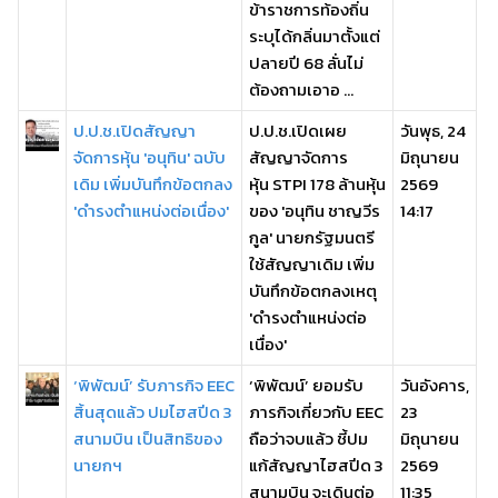
ข้าราชการท้องถิ่น
ระบุได้กลิ่นมาตั้งแต่
ปลายปี 68 ลั่นไม่
ต้องถามเอาอ ...
ป.ป.ช.เปิดสัญญา
ป.ป.ช.เปิดเผย
วันพุธ, 24
จัดการหุ้น 'อนุทิน' ฉบับ
สัญญาจัดการ
มิถุนายน
เดิม เพิ่มบันทึกข้อตกลง
หุ้น STPI 178 ล้านหุ้น
2569
'ดำรงตำแหน่งต่อเนื่อง'
ของ 'อนุทิน ชาญวีร
14:17
กูล' นายกรัฐมนตรี
ใช้สัญญาเดิม เพิ่ม
บันทึกข้อตกลงเหตุ
'ดำรงตำแหน่งต่อ
เนื่อง'
‘พิพัฒน์’ รับภารกิจ EEC
‘พิพัฒน์’ ยอมรับ
วันอังคาร,
สิ้นสุดแล้ว ปมไฮสปีด 3
ภารกิจเกี่ยวกับ EEC
23
สนามบิน เป็นสิทธิของ
ถือว่าจบแล้ว ชี้ปม
มิถุนายน
นายกฯ
แก้สัญญาไฮสปีด 3
2569
สนามบิน จะเดินต่อ
11:35