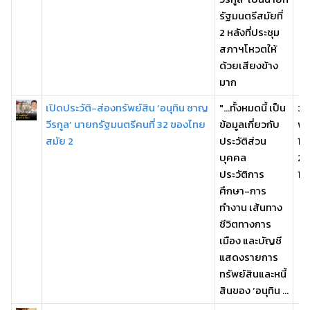
รัฐมนตรีสมัยที่
2 หลังที่ประชุม
สภาฯโหวตให้
ด้วยเสียงข้าง
มาก
เปิดประวัติ-ส่องทรัพย์สิน ‘อนุทิน ชาญ
"...ทั้งหมดนี้ เป็น
วัน
วีรกูล’ นายกรัฐมนตรีคนที่ 32 ของไทย
ข้อมูลเกี่ยวกับ
พฤ
สมัย 2
ประวัติส่วน
19
บุคคล
25
ประวัติการ
13:
ศึกษา-การ
ทำงาน เส้นทาง
ชีวิตทางการ
เมือง และบัญชี
แสดงรายการ
ทรัพย์สินและหนี้
สินของ ‘อนุทิน ...