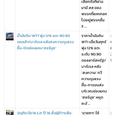
เลือกตั้งที่ผ่าน
มามี สส.ของ
พรรคที่แหกคอก
ไปอยู่พรรคอื่น
3 ...
น้ำมันดิบ‘WTI’พุ่ง 12% แตะ 90.90
ราคาน้ำมันดิบ
วัน
ดอลล์ฯ/บาร์เรล หลังสงความรุนแรง
WTI เมื่อวันศุกร์
07
ขึ้น-ปิดช่องแคบ‘ฮอร์มุซ’
พุ่ง 12% แตะ
มี
ระดับ 90.90
25
ดอลลาร์สหรัฐ/
14
บาร์เรล หลัง
‘สงความ’ ทวี
ความรุนแรง
ขึ้น-การขนส่ง
บริเวณช่องแคบ
‘ฮอร์มุซ’ หยุด
ชะงั ...
'อนุทิน'งัด'พ.ร.ก.'ปี 16 สั่งผู้ค้าฯเพิ่ม
‘นายกฯ’ ใช้
วัน