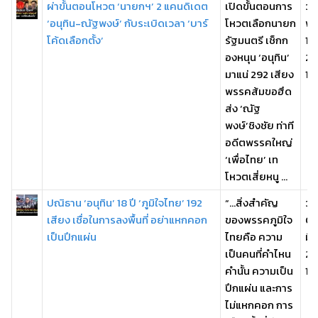
ผ่าขั้นตอนโหวต ‘นายกฯ’ 2 แคนดิเดต
เปิดขั้นตอนการ
วัน
‘อนุทิน-ณัฐพงษ์’ กับระเบิดเวลา ‘บาร์
โหวตเลือกนายก
พฤ
โค้ดเลือกตั้ง’
รัฐมนตรี เช็กก
19
องหนุน ‘อนุทิน’
25
มาแน่ 292 เสียง
17
พรรคส้มขอฮึด
ส่ง ‘ณัฐ
พงษ์’ชิงชัย ท่าที
อดีตพรรคใหญ่
‘เพื่อไทย’ เท
โหวตเสี่ยหนู ...
ปณิธาน ‘อนุทิน’ 18 ปี ‘ภูมิใจไทย’ 192
“...สิ่งสำคัญ
วัน
เสียง เชื่อในการลงพื้นที่ อย่าแหกคอก
ของพรรคภูมิใจ
0
เป็นปึกแผ่น
ไทยคือ ความ
มี
เป็นคนที่คำไหน
25
คำนั้น ความเป็น
16:
ปึกแผ่น และการ
ไม่แหกคอก การ