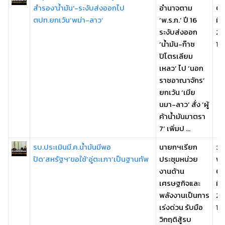
สำรอง'น้ำมัน'-ระงับส่งออกไป
อำนาจตาม
07
ตปท.ยกเว้น‘พม่า-ลาว’
‘พ.ร.ก.’ ปี 16
มี
ระงับส่งออก
25
‘น้ำมัน-ก๊าซ
12
ปิโตรเลียม
เหลว’ ไป ‘นอก
ราชอาณาจักร’
ยกเว้น ‘เมีย
นมา-ลาว’ สั่ง ‘ผู้
ค้าน้ำมันมาตรา
7’ เพิ่มป ...
รบ.ประเมินมี.ค.น้ำมันมีพอ
นายกฯเรียก
วัน
ปัด‘สหรัฐฯ’ขอใช้’อู่ตะเภา’เป็นฐานทัพ
ประชุมหน่วย
พฤ
งานด้าน
05
เศรษฐกิจและ
มี
พลังงานเป็นการ
25
เร่งด่วน รับมือ
19
วิกฤติสู้รบ