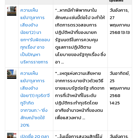
updated
ความเห็น
“...หากมีคําพิพากษาใน
วันอังคาร,
แย้ง'ตุลาการ
ลักษณะเช่นนี้ต่อไป จะทำให้
27
เสียงข้าง
เกิดการตรวจสอบการ
พฤษภาคม
น้อย'(2) นา
ปฏิบัติหน้าที่ของนายก
2568 13:13
ยกฯ'รับผิดชอบ
รัฐมนตรีในการควบคุม
ทุกเรื่อง' อาจ
ดูแลการปฏิบัติตาม
เป็นปัญหา
นโยบายของรัฐทุกเรื่อง ซึ่ง
บริหารราชการ
อา ...
ความเห็น
"...เหตุแห่งความเสียหาย
วันอาทิตย์,
แย้ง'ตุลาการ
จากการระบายข้าวด้วยวิธี
25
เสียงข้าง
ขายแบบรัฐต่อรัฐ เกิดจาก
พฤษภาคม
น้อย'(1) ทุจริต'จี
การที่เจ้าหน้าที่ในระดับ
2568
ทูจี'เกิด
ปฏิบัติกระทำทุจริตโดย
14:25
จาก'จนท.'-'ยิ่ง
อาศัยอำนาจหน้าที่ของตน
ลักษณ์'ชดใช้
เพื่อแสวงหาป ...
20%
เปิดชื่อ 20 ตุลา
“…ในเมื่อการสงวนสิทธิ์ไม่
วันอังคาร,