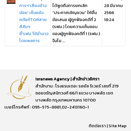
การฯ'เสียงข้าง
ได้พูดถึงการยกเลิก
28 มีนาคม
น้อย' เห็นแย้ง
“ประกาศเชิญชวน” ให้ยื่น
2566
คดีแก้TORสาย
ข้อเสนอ ผู้ถูกฟ้องคดีที่ 2
18:24
สีส้มฯ
(รฟม.) โดยความเห็นชอบ
ชี้'รฟม.'ใช้อำนาจ
ของผู้ถูกฟ้องคดีที่ 1 (รฟม.)
โดยพลการ
จึงไม ...
Isranews Agency | สำนักข่าวอิศรา
สำนักงาน : โรงแรมเดอะ รอยัล ริเวอร์ เลขที่ 219
ซอยจรัญสนิทวงศ์ 66/1 แขวง บางพลัด เขต
บางพลัด กรุงเทพมหานคร 10700
เบอร์โทรศัพท์ : 095-575-8881,02-2413160-1
ติดต่อเรา
|
Site Map