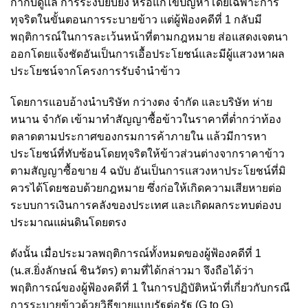
กำกับดูแล การระงับยับยั้ง หรือแก้ไขปัญหาโดยเฉพาะการ
ทุจริตในขั้นตอนการระบายข้าว แต่ผู้ฟ้องคดีที่ 1 กลับมี
พฤติการณ์ในการละเว้นหน้าที่ตามกฎหมาย ส่อแสดงเจตนา
ออกโดยแจ้งชัดอันเป็นการเอื้อประโยชน์และมีผู้แสวงหาผล
ประโยชน์จากโครงการรับจำนําข้าว
โดยการแอบอ้างนําบริษัท กว่างตง จํากัด และบริษัท ห่าย
หนาน จํากัด เข้ามาทำสัญญาซื้อข้าวในราคาที่ต่ำกว่าท้อง
ตลาดตามประกาศของกรมการค้าภายใน แล้วมีการหา
ประโยชน์ที่ทับซ้อนโดยทุจริตให้ข้าวส่วนต่างจากราคาข้าว
ตามสัญญาซื้อขาย 4 ฉบับ อันเป็นการแสวงหาประโยชน์ที่มิ
ควรได้โดยชอบด้วยกฎหมาย ซึ่งก่อให้เกิดความเสียหายต่อ
ระบบการเงินการคลังของประเทศ และเกิดผลกระทบต่องบ
ประมาณแผ่นดินโดยตรง
ดังนั้น เมื่อประมวลพฤติการณ์ทั้งหมดของผู้ฟ้องคดีที่ 1
(น.ส.ยิ่งลักษณ์ ชินวัตร) ตามที่ได้กล่าวมา จึงถือได้ว่า
พฤติการณ์ของผู้ฟ้องคดีที่ 1 ในการปฏิบัติหน้าที่เกี่ยวกับกรณี
การระบายข้าวด้วยวิธีขายแบบรัฐต่อรัฐ (G to G)