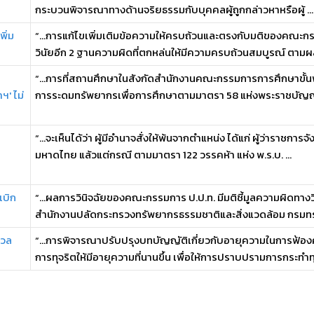
กระบวนพิจารณาทางด้านจริยธรรมกับบุคคลผู้ถูกกล่าวหาหรือผู้ ...
พิ่ม
“…การแก้ไขเพิ่มเติมข้อความให้ครบถ้วนและตรงกับมติของคณะกร
วินัยอีก 2 ฐานความผิดที่ตกหล่นให้มีความครบถ้วนสมบูรณ์ ตามผล
“…การที่สถานศึกษาในสังกัดสำนักงานคณะกรรมการการศึกษาขั้นพ
ฯ' ไม่
การระดมทรัพยากรเพื่อการศึกษาตามมาตรา 58 แห่งพระราชบัญญัต
“…จะเห็นได้ว่า ผู้มีอำนาจสั่งให้พ้นจากตำแหน่ง ได้แก่ ผู้ว่าราชกา
มหาดไทย แล้วแต่กรณี ตามมาตรา 122 วรรคห้า แห่ง พ.ร.บ. ...
เบิก
“…ผลการวินิจฉัยของคณะกรรมการ ป.ป.ท. มีมติชี้มูลความผิดทางว
สำนักงานปลัดกระทรวงทรัพยากรธรรมชาติและสิ่งแวดล้อม กรมทรั
มวล
“…การพิจารณาปรับปรุงบทบัญญัติเกี่ยวกับอายุความในการฟ้อง
การทุจริตให้มีอายุความที่นานขึ้น เพื่อให้การปราบปรามการกระทำทุจ