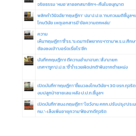
จริยธรรม ‘หมอ’ลาออกสมาชิกฯ-คืนใบอนุญาต
พลิกคำวินิจฉัย‘กฤษฎีกา’ ปม‘ป.ป.ช.’ทบทวนมติชี้มูลฯเ
โทษวินัย เหตุเอกสารมี‘ข้อความตกหล่น’
ความ
เห็น'กฤษฎีกา'ชี้'รร.'ระดม'ทรัพยากรฯ'ตาม'พ.ร.บ.ศึกษา
ต้องชงเข้า'บอร์ดเรี่ยไร'อีก
บันทึกกฤษฎีกา! ตีความอำนาจ'มท.'สั่ง'นายก
เทศฯ'ถูก'ป.ป.ช.'ชี้'ร่ำรวยผิดปกติ'พ้นจากตำแหน่ง
เปิดบันทึก‘กฤษฎีกา’ชี้แนวลงโทษวินัยฯ 30 ขรก.ทุจริต
งบปลูกป่าชายเลน หลัง ป.ป.ท.ชี้มูลฯ
เปิดบันทึก'สนง.กฤษฎีกา' โชว์งาน คกก.ปรับปรุง'ประ
กม.'-เล็งเพิ่มอายุความ'ฟ้อง'คดีทุจริต