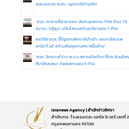
ชงควบรวม‘อปท.’-ผุดภาษีบ้านเกิด
‘สงร.’คาด‘หนี้สาธารณะ’ส่อทะลุเพดาน 70% ปีงบ 70
ชง‘รบ.’ปฏิรูป-ปรับโครงสร้างบริหารศก.7 ด้าน
ผลวิจัย'สงร.'ชี้รัฐยกเลิกภาษีนำเข้า-ลดภาษีสรรพ
สามิต'ไวน์' สร้างต้นทุนทางศก.'หมื่นล้าน'
'สงร.'วิเคราะห์'ร่าง พ.ร.บ.สถานบันเทิงฯ'ชี้ปย.ส่วนให
กับ'นักลงทุน'-ก่อผลทางลบ 5 ด้าน
Isranews Agency | สำนักข่าวอิศรา
สำนักงาน : โรงแรมเดอะ รอยัล ริเวอร์ เลขท
กรุงเทพมหานคร 10700