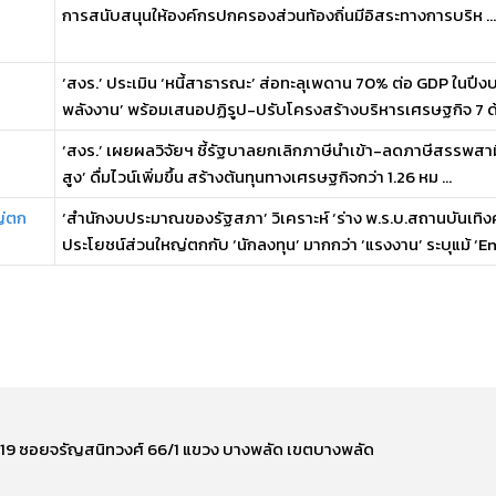
การสนับสนุนให้องค์กรปกครองส่วนท้องถิ่นมีอิสระทางการบริห ...
‘สงร.’ ประเมิน ‘หนี้สาธารณะ’ ส่อทะลุเพดาน 70% ต่อ GDP ในปีง
พลังงาน’ พร้อมเสนอปฏิรูป-ปรับโครงสร้างบริหารเศรษฐกิจ 7 ด
‘สงร.’ เผยผลวิจัยฯ ชี้รัฐบาลยกเลิกภาษีนำเข้า-ลดภาษีสรรพสามิต 
สูง’ ดื่มไวน์เพิ่มขึ้น สร้างต้นทุนทางเศรษฐกิจกว่า 1.26 หม ...
ญ่ตก
‘สำนักงบประมาณของรัฐสภา’ วิเคราะห์ ‘ร่าง พ.ร.บ.สถานบันเทิงค
ประโยชน์ส่วนใหญ่ตกกับ ‘นักลงทุน’ มากกว่า ‘แรงงาน’ ระบุแม้ ‘Ent
ี่ 219 ซอยจรัญสนิทวงศ์ 66/1 แขวง บางพลัด เขตบางพลัด