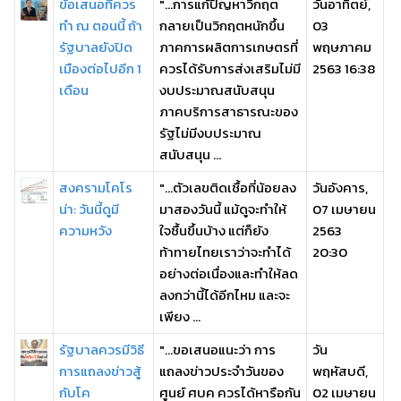
ข้อเสนอที่ควร
"...การแก้ปัญหาวิกฤต
วันอาทิตย์,
ทำ ณ ตอนนี้ ถ้า
กลายเป็นวิกฤตหนักขึ้น
03
รัฐบาลยังปิด
ภาคการผลิตการเกษตรที่
พฤษภาคม
เมืองต่อไปอีก 1
ควรได้รับการส่งเสริมไม่มี
2563 16:38
เดือน
งบประมาณสนับสนุน
ภาคบริการสาธารณะของ
รัฐไม่มีงบประมาณ
สนับสนุน ...
สงครามโคโร
"...ตัวเลขติดเชื้อที่น้อยลง
วันอังคาร,
น่า: วันนี้ดูมี
มาสองวันนี้ แม้ดูจะทำให้
07 เมษายน
ความหวัง
ใจชื้นขึ้นบ้าง แต่ก็ยัง
2563
ท้าทายไทยเราว่าจะทำได้
20:30
อย่างต่อเนื่องและทำให้ลด
ลงกว่านี้ได้อีกไหม และจะ
เพียง ...
รัฐบาลควรมีวิธี
"...ขอเสนอแนะว่า การ
วัน
การแถลงข่าวสู้
แถลงข่าวประจำวันของ
พฤหัสบดี,
กับโค
ศูนย์ ศบค ควรได้หารือกัน
02 เมษายน