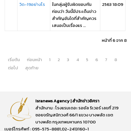
วิด-19อย่างไร
ในกลุ่มผู้รับผิดชอบกัน
2563 18:09
ก่อนว่า วันนี้มีประเด็นข่าว
สำคัญอันใดที่สำคัญควร
เสนอเป็นเรื่องแร ...
หน้าที่ 6 จาก 8
เริ่มต้น
ก่อนหน้า
1
2
3
4
5
6
7
8
ต่อไป
สุดท้าย
Isranews Agency | สำนักข่าวอิศรา
สำนักงาน : โรงแรมเดอะ รอยัล ริเวอร์ เลขที่ 219
ซอยจรัญสนิทวงศ์ 66/1 แขวง บางพลัด เขต
บางพลัด กรุงเทพมหานคร 10700
เบอร์โทรศัพท์ : 095-575-8881,02-2413160-1