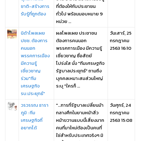
ชาติ-สร้างการ
ที่ต้องให้กับประชาชน
รับรู้ที่ถูกต้อง
ทั่วไป พร้อมมอบหมาย 9
หน่วย ...
นิด้าโพลเผย
ผลโพลเผย ประชาชน
วันเสาร์, 25
ปชช. ต้องการ
ต้องการคนนอก
กรกฎาคม
คนนอก
พรรคการเมือง มีความรู้
2563 16:10
พรรคการเมือง
เชี่ยวชาญ ซื่อสัตย์
มีความรู้
โปร่งใส นั่ง "ทีมเศรษฐกิจ
เชี่ยวชาญ
รัฐบาลประยุทธ์" ถามถึง
ร่วม"ทีม
บุคคลเหมาะสมส่วนใหญ่
เศรษฐกิจ
ระบุ "ใครก็ ...
รบ.ประยุทธ์"
วรวรรณ ธารา
"...การที่รัฐบาลเปลี่ยนม้า
วันศุกร์, 24
ภูมิ : ทีม
กลางศึกในยามหน้าสิ่ว
กรกฎาคม
เศรษฐกิจที่
หน้าขวานแบบนี้เสี่ยงมาก
2563 15:08
อยากได้
คนที่มาใหม่ต้องเป็นคนที่
ใช่สำหรับประเทศจริงๆ มิ