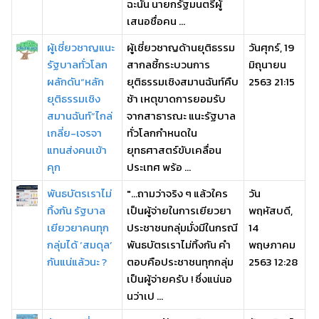
ฉะนั้น นายกรัฐมนตรีผู้
เสนอชื่อคน ...
ผู้เชี่ยวชาญแนะ
ผู้เชี่ยวชาญด้านยุติธรรม
วันศุกร์, 19
รัฐบาลทั่วโลก
สากลชี้กระบวนการ
มิถุนายน
ผลักดัน“หลัก
ยุติธรรมเชิงสมานฉันท์คืบ
2563 21:15
ยุติธรรมเชิง
ช้า เหตุขาดการยอมรับ
สมานฉันท์”ไกล่
จากสาธารณะ แนะรัฐบาล
เกลี่ย-เจรจา
ทั่วโลกกำหนดใน
แทนส่งคนเข้า
ยุทธศาสตร์ขับเคลื่อน
คุก
ประเทศ พร้อ ...
พันธบัตรเราไม่
"...ถามว่าจริง ๆ แล้วใคร
วัน
ทิ้งกัน รัฐบาล
เป็นผู้จ่ายในการเยียวยา
พฤหัสบดี,
เยียวยาคนทุก
ประชาชนกลุ่มมั่งมีในกรณี
14
กลุ่มได้ ‘สมดุล’
พันธบัตรเราไม่ทิ้งกัน คำ
พฤษภาคม
กันแน่แล้วนะ ?
ตอบคือประชาชนทุกกลุ่ม
2563 12:28
เป็นผู้จ่ายครับ ! ซึ่งแน่นอ
นว่าเป ...