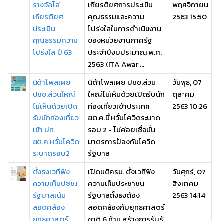
รางวัลโล่
เกียรติยศการประเมิน
พฤศจิกายน
เกียรติยศ
คุณธรรมและความ
2563 15:50
ประเมิน
โปร่งใสในการดำเนินงาน
คุณธรรมความ
ของหน่วยงานภาครัฐ
โปร่งใส ปี 63
ประจำปีงบประมาณ พ.ศ.
2563 (ITA Awar ...
นิด้าโพลเผย
นิด้าโพลเผย ปชช.ส่วน
วันพุธ, 07
ปชช.ส่วนใหญ่
ใหญ่ไม่เห็นด้วยเปิดรับนัก
ตุลาคม
ไม่เห็นด้วยเปิด
ท่องเที่ยวเข้าประเทศ
2563 10:26
รับนักท่องเที่ยว
8ต.ค.นี้ หวั่นโควิดระบาด
เข้า ปท.
รอบ 2 - ไม่ค่อยเชื่อมั่น
8ต.ค.หวั่นโควิด
มาตรการป้องกันโควิด
ระบาดรอบ2
รัฐบาล
ตั้งธงเวทีฟัง
เปิดมติครม. ตั้งเวทีฟัง
วันศุกร์, 07
ความเห็นปชช.!
ความเห็นประชาชน
สิงหาคม
รัฐบาลเน้น
รัฐบาลตั้งธงต้อง
2563 14:14
สอดคล้อง
สอดคล้องกับยุทธศาสตร์
ยุทธศาสตร์
ชาติ 6 ด้าน สร้างการรับรู้