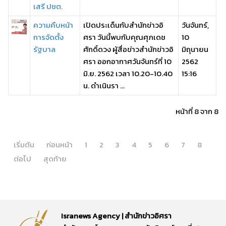
เสรี ปชต.
ความคืบหน้า
เปิดประเด็นกับสำนักข่าวอิ
วันจันทร์,
การจัดตั้ง
ศรา วันนี้พบกับคุณศุภเดช
10
รัฐบาล
ศักดิ์ดวง ผู้สื่อข่าวสำนักข่าวอิ
มิถุนายน
ศรา ออกอากาศวันจันทร์ที่ 10
2562
มิ.ย. 2562 เวลา 10.20-10.40
15:16
น. ดำเนินรา ...
หน้าที่ 8 จาก 8
เริ่มต้น
ก่อนหน้า
1
2
3
4
5
6
7
8
ต่อไป
สุดท้าย
Isranews Agency | สำนักข่าวอิศรา