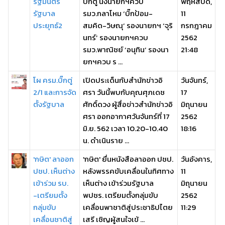
รัฐมนตรี
บิ๊กตู่ นั่งนายกฯควบ
พฤหัสบดี,
รัฐบาล
รมว.กลาโหม ‘บิ๊กป้อม-
11
ประยุทธ์2
สมคิด-วิษณุ’ รองนายกฯ ‘จุริ
กรกฎาคม
นทร์’ รองนายกฯควบ
2562
รมว.พาณิชย์ ‘อนุทิน’ รองนา
21:48
ยกฯควบ ร ...
โผ ครม.บิ๊กตู่
เปิดประเด็นกับสำนักข่าวอิ
วันจันทร์,
2/1 และการจัด
ศรา วันนี้พบกับคุณศุภเดช
17
ตั้งรัฐบาล
ศักดิ์ดวง ผู้สื่อข่าวสำนักข่าวอิ
มิถุนายน
ศรา ออกอากาศวันจันทร์ที่ 17
2562
มิ.ย. 562 เวลา 10.20-10.40
18:16
น. ดำเนินราย ...
'กษิต' ลาออก
'กษิต' ยื่นหนังสือลาออก ปชป.
วันอังคาร,
ปชป. เห็นต่าง
หลังพรรคขับเคลื่อนในทิศทาง
11
เข้าร่วม รบ.
เห็นต่าง เข้าร่วมรัฐบาล
มิถุนายน
-เตรียมตั้ง
พปชร. เตรียมตั้งกลุ่มขับ
2562
กลุ่มขับ
เคลื่อนพาชาติสู่ประชาธิปไตย
11:29
เคลื่อนชาติสู่
เสรี เชิญผู้สนใจเข้ ...