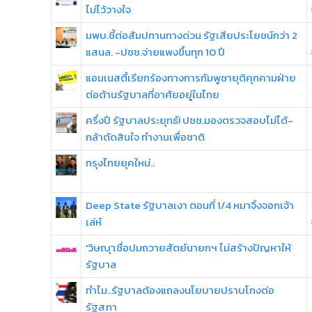
ไม่ไว้วางใจ
มพบ.ชี้ต่อสัมปทานทางด่วน รัฐเสียประโยชน์กว่า 2
แสนล. -ปชช.จ่ายแพงขึ้นทุก 10 ปี
แอมเนสตี้เรียกร้องทางการกัมพูชายุติคุกคามฝ่าย
ต่อต้านรัฐบาลที่อาศัยอยู่ในไทย
ครึ่งปี รัฐบาลประยุทธ์! ปชช.มองตรวจสอบไม่ได้-
กล้าตัดสินใจ ทำงานเพื่อชาติ
กรุงไทยยุคใหม่..
Deep State รัฐบาลเงา ตอนที่ 1/4 หมาจิ้งจอกเจ้า
เล่ห์
'วิษณุ'เชื่อปมถวายสัตย์นายกฯ ไม่สร้างปัญหาให้
รัฐบาล
ทำไม..รัฐบาลต้องแถลงนโยบายปราบโกงต่อ
รัฐสภา