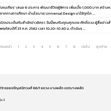
'มณเฑียร' เสนอ 6 ประการ พัฒนาชีวิตผู้พิการ เพิ่มเบี้ย 1,000 บาท สร้า
ภาคทางการศึกษา นำนโยบาย Universal Design มาใช้ทุกโค ...
เปิดประเด็นกับสำนักข่าวอิศรา วันนี้พบกับคุณศุภเดช ศักดิ์ดวง ผู้สื่อข่า
พฤหัสบดีที่ 25 ก.ค. 2562 เวลา 10.20-10.40 น. ดำเนินร ...
ก่อนหน้า
1
2
3
4
5
6
7
8
ต่อไป
สุดท้าย
ี่ 219 ซอยจรัญสนิทวงศ์ 66/1 แขวง บางพลัด เขตบางพลัด
0-1