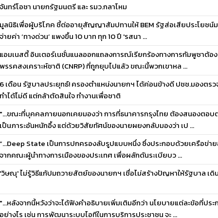
จันทร์โอชา นายกรัฐมนตรี และ รมว.กลาโหม
มูลนิธิเพื่อผู้บริโภค ชี้ต่ออายุสัญญาสัมปทานให้ BEM รัฐส่อเสียประโยชน์
จ่ายค่า ‘ทางด่วน’ แพงขึ้น 10 บาท ทุก 10 ปี 'รสนา ...
แอมเนสตี้ อินเตอร์เนชั่นแนลออกแถลงการณ์เรียกร้องทางการกัมพูชาต้องย
พรรคสงเคราะห์ชาติ (CNRP) ที่ถูกยุบไปแล้ว ขณะนี้พวกเขาหล ...
6 เดือน รัฐบาลประยุทธ์! ครองตำแหน่งนายกฯ ได้ค่อนข้างดี ปชช.มองตรว
ทำได้ไม่ดี แต่กล้าตัดสินใจ ทำงานเพื่อชาติ
"...ขณะที่บุคคลภายนอกเคยมองว่า การที่ธนาคารกรุงไทย ต้องสนองตอบ
เป็นภาระอันหนักอึ้ง แต่ด้วยวิสัยทัศน์ของนายผยงกลับมองว่า เป ...
“...Deep State เป็นการปกครองลับรูปแบบหนึ่ง ซึ่งประกอบด้วยเครือข่ายอ
จากคณะผู้นำทางการเมืองของประเทศ เพื่อผลักดันระเบียบว ...
'วิษณุ' ไม่รู้วิธีแก้ปมถวายสัตย์ของนายกฯ เชื่อไม่สร้างปัญหาให้รัฐบาล เด
"...หลังจากนี้หวังว่าจะได้ฟังคำอธิบายเพิ่มเติมอีกว่า นโยบายแต่ละข้อที่ปร
อย่างไร เช่น การพัฒนาระบบไอทีในการบริการประชาชน จะ ...