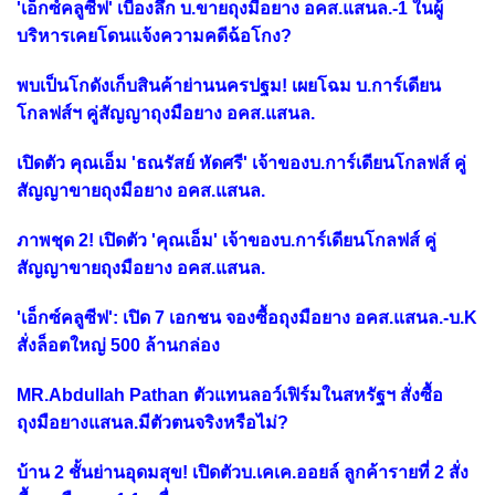
'เอ็กซ์คลูซีฟ' เบื้องลึก บ.ขายถุงมือยาง อคส.แสนล.-1 ในผู้
บริหารเคยโดนแจ้งความคดีฉ้อโกง?
พบเป็นโกดังเก็บสินค้าย่านนครปฐม! เผยโฉม บ.การ์เดียน
โกลฟส์ฯ คู่สัญญาถุงมือยาง อคส.แสนล.
เปิดตัว คุณเอ็ม 'ธณรัสย์ หัดศรี' เจ้าของบ.การ์เดียนโกลฟส์ คู่
สัญญาขายถุงมือยาง อคส.แสนล.
ภาพชุด 2! เปิดตัว 'คุณเอ็ม' เจ้าของบ.การ์เดียนโกลฟส์ คู่
สัญญาขายถุงมือยาง อคส.แสนล.
'เอ็กซ์คลูซีฟ': เปิด 7 เอกชน จองซื้อถุงมือยาง อคส.แสนล.-บ.K
สั่งล็อตใหญ่ 500 ล้านกล่อง
MR.Abdullah Pathan ตัวแทนลอว์เฟิร์มในสหรัฐฯ สั่งซื้อ
ถุงมือยางแสนล.มีตัวตนจริงหรือไม่?
บ้าน 2 ชั้นย่านอุดมสุข! เปิดตัวบ.เคเค.ออยล์ ลูกค้ารายที่ 2 สั่ง