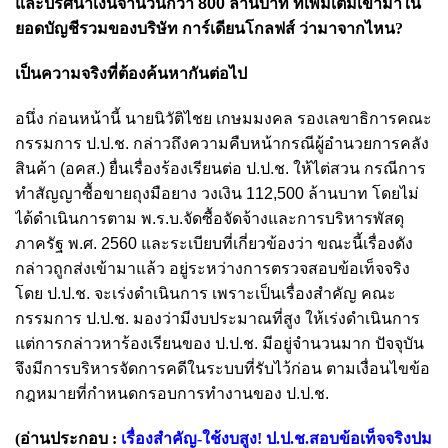
และปริศนาเงินจำนวนกว่า 800 ล้านบาท ที่เพิ่มเติมเข้ามาใน
ยอดบัญชีรวมของบริษัท
การ์เดียนโกลฟส์ ว่ามาจากไหน?
เป็นความจริงที่ต้องค้นหากันต่อไป
อนึ่ง ก่อนหน้านี้ นายนิวัติไชย เกษมมงคล รองเลขาธิการคณะ
กรรมการ ป.ป.ช. กล่าวถึงความคืบหน้ากรณีผู้อำนวยการคลัง
สินค้า (อคส.) ยื่นเรื่องร้องเรียนต่อ ป.ป.ช. ให้ไต่สวน กรณีการ
ทำสัญญาซื้อขายถุงมือยาง วงเงิน 112,500 ล้านบาท โดยไม่
ได้ดำเนินการตาม พ.ร.บ.จัดซื้อจัดจ้างและการบริหารพัสดุ
ภาครัฐ พ.ศ. 2560 และระเบียบที่เกี่ยวข้องว่า ขณะนี้เรื่องดัง
กล่าวถูกส่งเข้ามาแล้ว อยู่ระหว่างการตรวจสอบข้อเท็จจริง
โดย ป.ป.ช. จะเร่งดำเนินการ เพราะเป็นเรื่องสำคัญ คณะ
กรรมการ ป.ป.ช. มองว่ามีงบประมาณที่สูง ให้เร่งดำเนินการ
แต่การกล่าวหาร้องเรียนของ ป.ป.ช. มีอยู่จำนวนมาก ปัจจุบัน
จึงมีการบริหารจัดการคดีในระบบที่รับไว้ก่อน ตามเงื่อนไขข้อ
กฎหมายที่กำหนดกรอบการทำงานของ ป.ป.ช.
(อ่านประกอบ :
เรื่องสำคัญ-ใช้งบสูง! ป.ป.ช.สอบข้อเท็จจริงปม