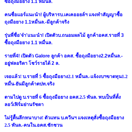
ซื้อถุงมือยาง 1.1 หมื่นล.
คนชื่อแอร์แนะนำ! ผู้บริหารบ.เคเคออยล์ฯ แจงทำสัญญาซื้อ
ถุงมือยาง 1.1หมื่นล.-มีลูกค้าจริง
รุ่นพี่ชื่อ'จ๋า'แนะนำ! เปิดตัวบ.ถนอมผลไม้ ลูกค้าอคส.รายที่ 3
ซื้อถุงมือยาง 1.1 หมื่นล.
รายที่4! เปิดตัว Galore ลูกค้า อคส. ซื้อถุงมือยาง2.2หมื่นล.-
อยู่ฟลอริดา โชว์รายได้ 2 ล.
เจอแล้ว! บ.รายที่ 5 ซื้อถุงมือยาง2.1 หมื่นล.-แจ้งงบฯขาดทุน1.2
หมื่น-ยันมีลูกค้าตปท.จริง
ตามไปดู บ.รายที่ 6 ซื้อถุงมือยาง อคส.2.5 พันล. พบเป็นที่ตั้ง
ลอว์เฟิร์มย่านรัชดา
ไม่รู้ตื้นลึกหนาบาง! ตัวแทน บ.ควีนฯ แจงเหตุสั่งซื้อถุงมือยาง
2.5 พันล.-คนใน.อคส.ชักชวน