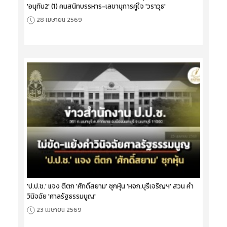
'อนุทิน2' (1) คนสนิทบรรหาร-เลขานุการคู่ใจ 'วราวุธ'
28 เมษายน 2569
'ป.ป.ช.' แจง ตีตก 'ศักดิ์สยาม' ซุกหุ้น 'หจก.บุรีเจริญฯ' สวน คำ
วินิจฉัย 'ศาลรัฐธรรมนูญ'
23 เมษายน 2569