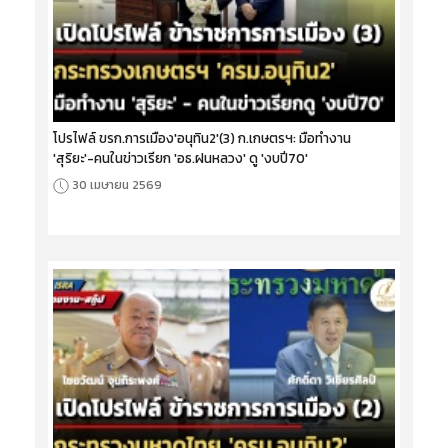
โปรไฟล์ ขรก.การเมือง'อนุทิน2'(3) ก.เกษตรฯ: มือทำงาน
'สุริยะ'-คนในข่าวเรียก 'อธ.ฝนหลวง' ดู 'งบปี70'
30 เมษายน 2569