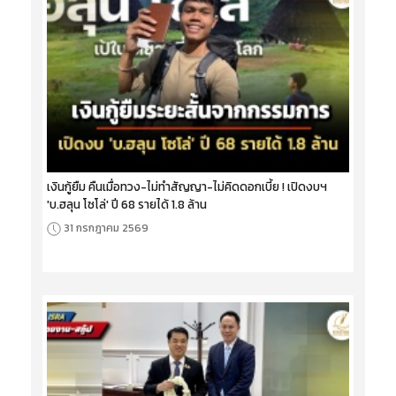
เงินกู้ยืม คืนเมื่อทวง-ไม่ทำสัญญา-ไม่คิดดอกเบี้ย ! เปิดงบฯ
'บ.ฮลุน โซโล่' ปี 68 รายได้ 1.8 ล้าน
31 กรกฎาคม 2569