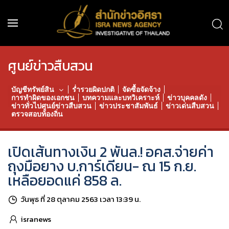
ศูนย์ข่าวสืบสวน
บัญชีทรัพย์สิน
ร่ำรวยผิดปกติ
จัดซื้อจัดจ้าง
การทำผิดของเอกชน
บทความและบทวิเคราะห์
ข่าวบุคคลดัง
ข่าวทั่วไปศูนย์ข่าวสืบสวน
ข่าวประชาสัมพันธ์
ข่าวเด่นสืบสวน
ตรวจสอบท้องถิ่น
เปิดเส้นทางเงิน 2 พันล.! อคส.จ่ายค่า
ถุงมือยาง บ.การ์เดียน- ณ 15 ก.ย.
เหลือยอดแค่ 858 ล.
วันพุธ ที่ 28 ตุลาคม 2563 เวลา 13:39 น.
isranews