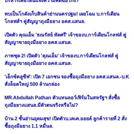
บริหารเคยโดนแจ้งความคดีฉ้อโกง?
พบเป็นโกดังเก็บสินค้าย่านนครปฐม! เผยโฉม บ.การ์เดียน
โกลฟส์ฯ คู่สัญญาถุงมือยาง อคส.แสนล.
เปิดตัว คุณเอ็ม 'ธณรัสย์ หัดศรี' เจ้าของบ.การ์เดียนโกลฟส์ คู่
สัญญาขายถุงมือยาง อคส.แสนล.
ภาพชุด 2! เปิดตัว 'คุณเอ็ม' เจ้าของบ.การ์เดียนโกลฟส์ คู่
สัญญาขายถุงมือยาง อคส.แสนล.
'เอ็กซ์คลูซีฟ': เปิด 7 เอกชน จองซื้อถุงมือยาง อคส.แสนล.-บ.K
สั่งล็อตใหญ่ 500 ล้านกล่อง
MR.Abdullah Pathan ตัวแทนลอว์เฟิร์มในสหรัฐฯ สั่งซื้อ
ถุงมือยางแสนล.มีตัวตนจริงหรือไม่?
บ้าน 2 ชั้นย่านอุดมสุข! เปิดตัวบ.เคเค.ออยล์ ลูกค้ารายที่ 2 สั่ง
ซื้อถุงมือยาง 1.1 หมื่นล.