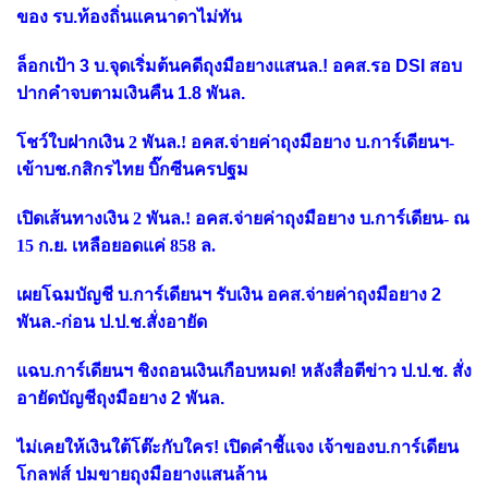
ของ รบ.ท้องถิ่นแคนาดาไม่ทัน
ล็อกเป้า 3 บ.จุดเริ่มต้นคดีถุงมือยางแสนล.! อคส.รอ DSI สอบ
ปากคำจบตามเงินคืน 1.8 พันล.
โชว์ใบฝากเงิน 2 พันล.! อคส.จ่ายค่าถุงมือยาง บ.การ์เดียนฯ-
เข้าบช.กสิกรไทย บิ๊กซีนครปฐม
เปิดเส้นทางเงิน 2 พันล.! อคส.จ่ายค่าถุงมือยาง บ.การ์เดียน- ณ
15 ก.ย. เหลือยอดแค่ 858 ล.
เผยโฉมบัญชี บ.การ์เดียนฯ รับเงิน อคส.จ่ายค่าถุงมือยาง 2
พันล.-ก่อน ป.ป.ช.สั่งอายัด
แฉบ.การ์เดียนฯ ชิงถอนเงินเกือบหมด! หลังสื่อตีข่าว ป.ป.ช. สั่ง
อายัดบัญชีถุงมือยาง 2 พันล.
ไม่เคยให้เงินใต้โต๊ะกับใคร! เปิดคำชี้แจง เจ้าของบ.การ์เดียน
โกลฟส์ ปมขายถุงมือยางแสนล้าน