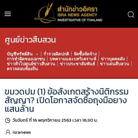
ศูนย์ข่าวสืบสวน
บัญชีทรัพย์สิน
ร่ำรวยผิดปกติ
จัดซื้อจัดจ้าง
การทำผิดของเอกชน
บทความและบทวิเคราะห์
ข่าวบุคคลดัง
ข่าวทั่วไปศูนย์ข่าวสืบสวน
ข่าวประชาสัมพันธ์
ข่าวเด่นสืบสวน
ตรวจสอบท้องถิ่น
ขมวดปม (1) ข้อสังเกตสร้างนิติกรรม
สัญญา? เปิดโอกาสจัดซื้อถุงมือยาง
แสนล้าน
วันจันทร์ ที่ 16 พฤศจิกายน 2563 เวลา 16:30 น.
isranews