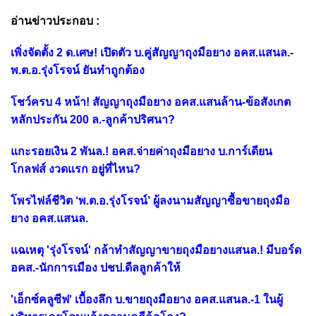
อ่านข่าวประกอบ :
เพิ่งจัดตั้ง 2 ด.เศษ! เปิดตัว บ.คู่สัญญาถุงมือยาง อคส.แสนล.-
พ.ต.อ.รุ่งโรจน์ ยันทำถูกต้อง
โชว์ครบ 4 หน้า! สัญญาถุงมือยาง อคส.แสนล้าน-ข้อสังเกต
หลักประกัน 200 ล.-ลูกค้าปริศนา?
แกะรอยเงิน 2 พันล.! อคส.จ่ายค่าถุงมือยาง บ.การ์เดียน
โกลฟส์ งวดแรก อยู่ที่ไหน?
โพรไฟล์ชีวิต ‘พ.ต.อ.รุ่งโรจน์’ ผู้ลงนามสัญญาซื้อขายถุงมือ
ยาง อคส.แสนล.
แฉเหตุ 'รุ่งโรจน์' กล้าทำสัญญาขายถุงมือยางแสนล.! มีบอร์ด
อคส.-นักการเมือง ปชป.ดีลลูกค้าให้
'เอ็กซ์คลูซีฟ' เบื้องลึก บ.ขายถุงมือยาง อคส.แสนล.-1 ในผู้