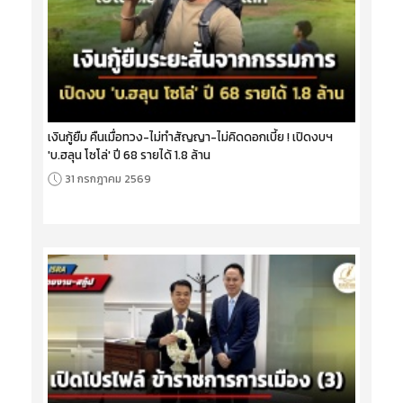
เงินกู้ยืม คืนเมื่อทวง-ไม่ทำสัญญา-ไม่คิดดอกเบี้ย ! เปิดงบฯ
'บ.ฮลุน โซโล่' ปี 68 รายได้ 1.8 ล้าน
31 กรกฎาคม 2569