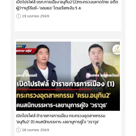
เปิดโปรไฟล์ ขรก.การเมือง‘อนุทิน2’(2)กระทรวงมหาดไทย: อดีต
ผู้ว่าฯบุรีรัมย์-‘จอมแฉ’ โดนเรียกเงิน 5 ล.
29 เมษายน 2569
เปิดโปรไฟล์ ข้าราชการการเมือง กระทรวงอุตสาหกรรม
'อนุทิน2' (1) คนสนิทบรรหาร-เลขานุการคู่ใจ 'วราวุธ'
28 เมษายน 2569