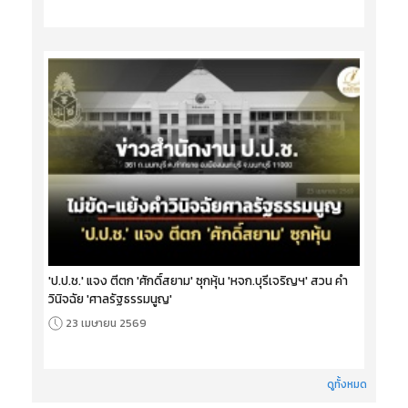
'ป.ป.ช.' แจง ตีตก 'ศักดิ์สยาม' ซุกหุ้น 'หจก.บุรีเจริญฯ' สวน คำ
วินิจฉัย 'ศาลรัฐธรรมนูญ'
23 เมษายน 2569
ดูทั้งหมด