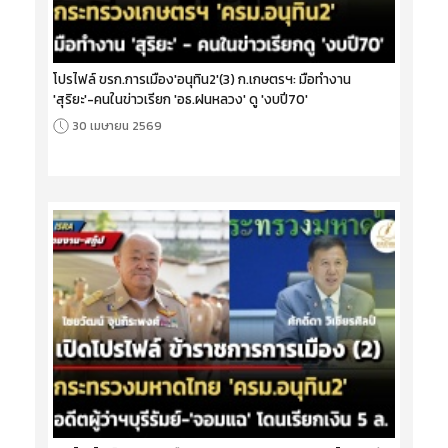
โปรไฟล์ ขรก.การเมือง'อนุทิน2'(3) ก.เกษตรฯ: มือทำงาน
'สุริยะ'-คนในข่าวเรียก 'อธ.ฝนหลวง' ดู 'งบปี70'
30 เมษายน 2569