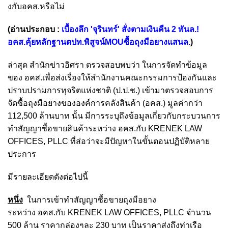
งกับอคส.หรือไม่
(อ่านประกอบ :
เบื้องลึก 'จุรินทร์' สั่งตามเงินคืน 2 พันล.!
อคส.คุ้ยหลักฐานตปท.พิสูจน์MOUซื้อถุงมือยางแสนล.
)
ล่าสุด สำนักข่าวอิศรา ตรวจสอบพบว่า ในการจัดทำข้อมูล
ของ อคส.เพื่อส่งเรื่องให้สำนักงานคณะกรรมการป้องกันและ
ปราบปรามการทุจริตแห่งชาติ (ป.ป.ช.) เข้ามาตรวจสอบ
การ
จัดซื้อถุงมือยางขององค์การคลังสินค้า (อคส.) มูลค่ากว่า
112,500 ล้านบาท นั้น มีการระบุถึงข้อมูลเกี่ยวกับ
กระบวนการ
ทำสัญญาซื้อขายสินค้าระหว่าง อคส.กับ KRENEK LAW
OFFICES, PLLC ที่ส่อว่าจะมีปัญหาในขั้นตอนปฏิบัติหลาย
ประการ
มีรายละเอียดดังต่อไปนี้
หนึ่ง
ในการเข้าทำสัญญาซื้อขายถุงมือยาง
ระหว่าง อคส.กับ KRENEK LAW OFFICES, PLLC จำนวน
500 ล้าน ราคากล่องๆละ 230 บาท เป็นราคาส่งถึงท่าเรือ