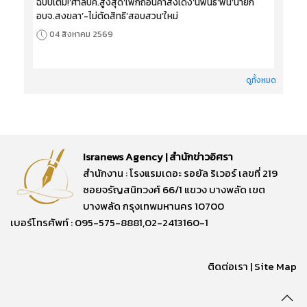
ฉบับเต็ม!‘ศาลปค.สูงสุด’เพิกถอนคำสั่งเด้ง‘นิพนธ์’พ้น‘นายก
อบจ.สงขลา’-ไม่ตัดสิทธิ‘สอบสวน’ใหม่
04 สิงหาคม 2569
ดูทั้งหมด
Isranews Agency | สำนักข่าวอิศรา
สำนักงาน : โรงแรมเดอะ รอยัล ริเวอร์ เลขที่ 219
ซอยจรัญสนิทวงศ์ 66/1 แขวง บางพลัด เขต
บางพลัด กรุงเทพมหานคร 10700
เบอร์โทรศัพท์ : 095-575-8881,02-2413160-1
ติดต่อเรา
|
Site Map