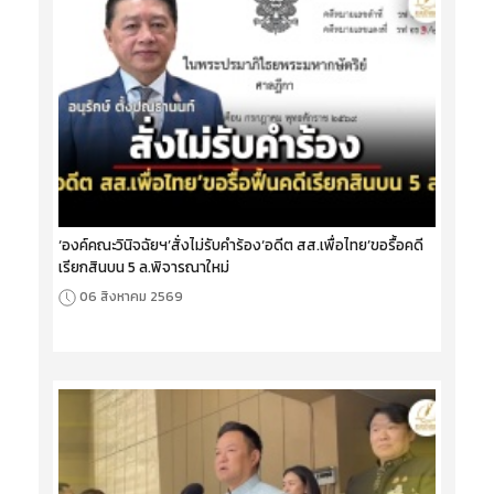
‘องค์คณะวินิจฉัยฯ’สั่งไม่รับคำร้อง‘อดีต สส.เพื่อไทย’ขอรื้อคดี
เรียกสินบน 5 ล.พิจารณาใหม่
06 สิงหาคม 2569