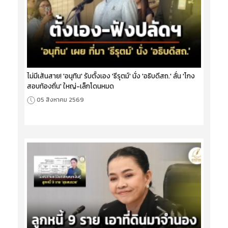
ไม่มีเส้นสาย! 'อนุทิน' รับตั้งเอง 'ธีรุตม์' นั่ง 'อธิบดีสถ.' ลั่น 'โกง
สอบท้องถิ่น' ใหญ่-เล็กโดนหมด
05 สิงหาคม 2569