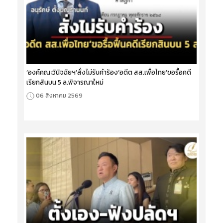
‘องค์คณะวินิจฉัยฯ’สั่งไม่รับคำร้อง‘อดีต สส.เพื่อไทย’ขอรื้อคดี
เรียกสินบน 5 ล.พิจารณาใหม่
06 สิงหาคม 2569