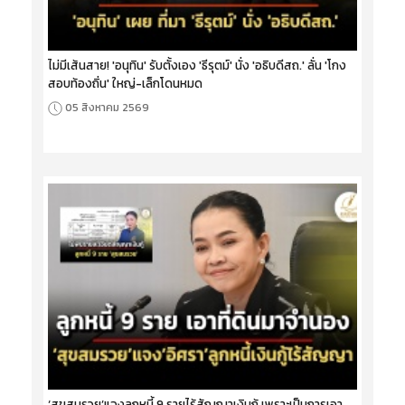
ไม่มีเส้นสาย! 'อนุทิน' รับตั้งเอง 'ธีรุตม์' นั่ง 'อธิบดีสถ.' ลั่น 'โกง
สอบท้องถิ่น' ใหญ่-เล็กโดนหมด
05 สิงหาคม 2569
‘สุขสมรวย’แจงลูกหนี้ 9 รายไร้สัญญาเงินกู้ เพราะเป็นการเอา