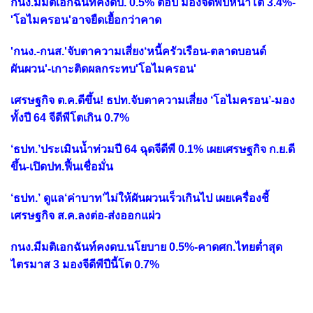
กนง.มีมติเอกฉันท์คงดบ. 0.5% ต่อปี มองจีดีพีปีหน้าโต 3.4%-
'โอไมครอน'อาจยืดเยื้อกว่าคาด
'กนง.-กนส.'จับตาความเสี่ยง‘หนี้ครัวเรือน-ตลาดบอนด์
ผันผวน'-เกาะติดผลกระทบ'โอไมครอน'
เศรษฐกิจ ต.ค.ดีขึ้น! ธปท.จับตาความเสี่ยง ‘โอไมครอน’-มอง
ทั้งปี 64 จีดีพีโตเกิน 0.7%
‘ธปท.’ประเมินน้ำท่วมปี 64 ฉุดจีดีพี 0.1% เผยเศรษฐกิจ ก.ย.ดี
ขึ้น-เปิดปท.ฟื้นเชื่อมั่น
‘ธปท.’ ดูแล‘ค่าบาท’ไม่ให้ผันผวนเร็วเกินไป เผยเครื่องชี้
เศรษฐกิจ ส.ค.ลงต่อ-ส่งออกแผ่ว
กนง.มีมติเอกฉันท์คงดบ.นโยบาย 0.5%-คาดศก.ไทยต่ำสุด
ไตรมาส 3 มองจีดีพีปีนี้โต 0.7%