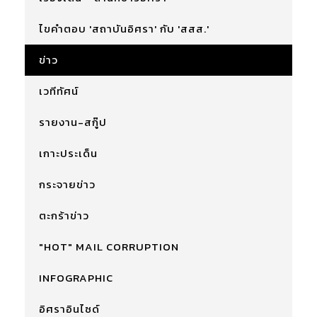
ไขคำตอบ 'สถาบันอิศรา' กับ 'สสส.'
ข่าว
เวทีทัศน์
รายงาน-สกู๊ป
เกาะประเด็น
กระจายข่าว
ตะกร้าข่าว
"HOT" MAIL CORRUPTION
INFOGRAPHIC
อิศราอินไซด์