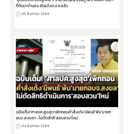
ที่ดินมาจำนอง ยันแจ้งป.ป.ช.แล้ว
05 สิงหาคม 2569
ฉบับเต็ม!‘ศาลปค.สูงสุด’เพิกถอนคำสั่งเด้ง‘นิพนธ์’พ้น‘นายก
อบจ.สงขลา’-ไม่ตัดสิทธิ‘สอบสวน’ใหม่
04 สิงหาคม 2569