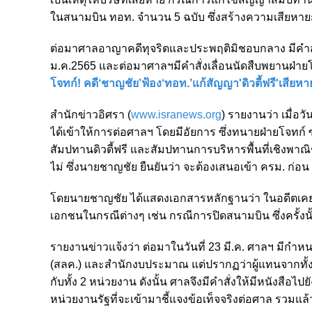
ในสนามบิน ทอท. จำนวน 5 ฉบับ ซึ่งสร้างความเสียหายก
ต่อมาศาลอาญาคดีทุจริตและประพฤติมิชอบกลาง มีคำสั่
ม.ค.2565 และต่อมาศาลฯมีคำสั่งเลื่อนนัดสืบพยานฝ่ายโจทก
โจทก์! คดี‘ชาญชัย’ฟ้อง‘ทอท.’แก้สัญญา'ดิวตี้ฟรี'เสียหาย
สำนักข่าวอิศรา (
www.isranews.org
) รายงานว่า เมื่อว
ได้เข้าให้การต่อศาลฯ โดยมีอัยการ ซึ่งทนายฝ่ายโจทก
สัมปทานดิวตี้ฟรี และสัมปทานการบริหารพื้นที่เชิงพา
ไม่ ซึ่งนายชาญชัย ยืนยันว่า จะต้องเสนอเข้า ครม. ก่อน
โดยนายชาญชัย ได้แสดงเอกสารหลักฐานว่า ในอดีตเคยมี
เอกชนในกรณีต่างๆ เช่น กรณีการปิดสนามบิน ซึ่งครั้งนั
รายงานข่าวแจ้งว่า ต่อมาในวันที่ 23 มี.ค. ศาลฯ มีกำ
(สลค.) และสำนักงบประมาณ แต่ปรากฏว่าผู้แทนจากทั้ง 
กับทั้ง 2 หน่วยงาน ดังนั้น ศาลจึงมีคำสั่งให้มีหนังสือไ
หน่วยงานรัฐที่จะเข้ามาชี้แจงข้อเท็จจริงต่อศาล รวมแล้