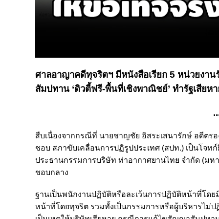
ศาลอาญาคดีทุจริตฯ มีหนังสือเรียก 5 หน่วยงานรัฐ
สัมปทาน ‘ดิวตี้ฟรี-พื้นที่เชิงพาณิชย์’ ทำรัฐเสียห
..
สืบเนื่องจากกรณีที่ นายชาญชัย อิสระเสนารักษ์ อด
ชอบ สภาขับเคลื่อนการปฏิรูปประเทศ (สปท.) เป็นโจทก
ประธานกรรมการบริษัท ท่าอากาศยานไทย จำกัด (มหาช
ชอบกลาง
ฐานเป็นพนักงานปฏิบัติหรือละเว้นการปฏิบัติหน้าที่โดยมิช
หน้าที่โดยทุจริต รวมทั้งเป็นกรรมการหรือผู้บริหารไม่ป
เป็นเหตุให้บริษัทเสียหาย กรณีการแก้ไขสัญญาสัมปทานพื