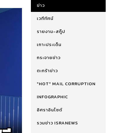
ข่าว
เวทีทัศน์
รายงาน-สกู๊ป
เกาะประเด็น
กระจายข่าว
ตะกร้าข่าว
"HOT" MAIL CORRUPTION
INFOGRAPHIC
อิศราอินไซด์
รวมข่าว ISRANEWS