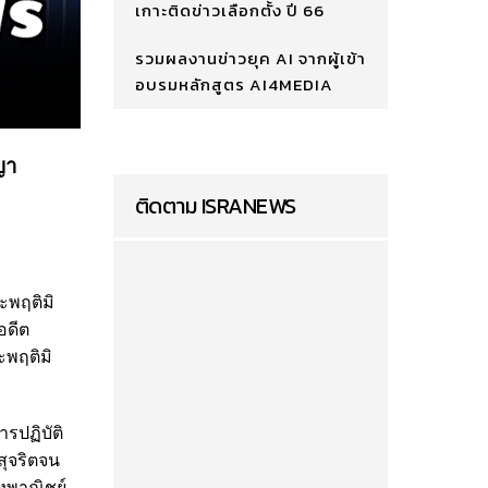
เกาะติดข่าวเลือกตั้ง ปี 66
รวมผลงานข่าวยุค AI จากผู้เข้า
อบรมหลักสูตร AI4MEDIA
ญา
ติดตาม ISRANEWS
ะพฤติมิ
อดีต
พฤติมิ
ารปฏิบัติ
สุจริตจน
ิงพาณิชย์