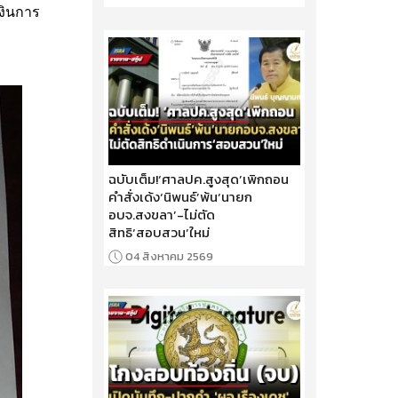
งินการ
ฉบับเต็ม!‘ศาลปค.สูงสุด’เพิกถอน
คำสั่งเด้ง‘นิพนธ์’พ้น‘นายก
อบจ.สงขลา’-ไม่ตัด
สิทธิ‘สอบสวน’ใหม่
04 สิงหาคม 2569