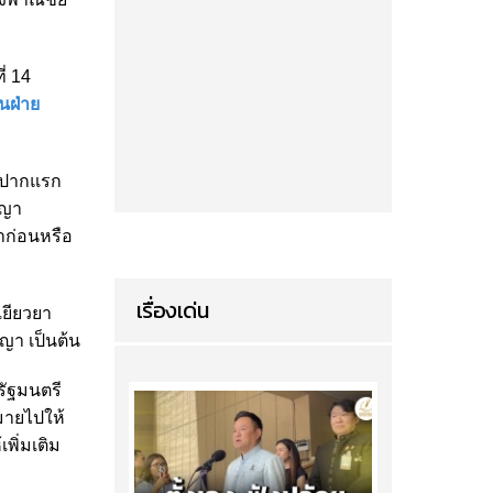
่ 14
นฝ่าย
ก์ปากแรก
ญญา
าก่อนหรือ
เรื่องเด่น
เยียวยา
ญญา เป็นต้น
รัฐมนตรี
มายไปให้
เพิ่มเติม