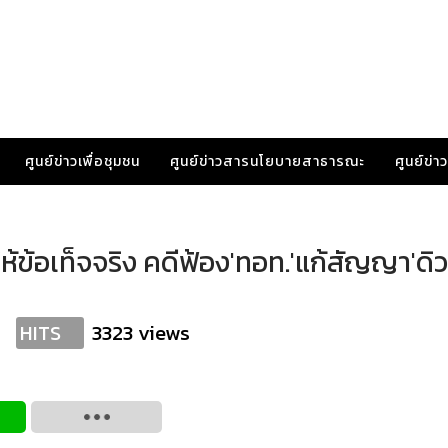
ศูนย์ข่าวเพื่อชุมชน
ศูนย์ข่าวสารนโยบายสาธารณะ
ศูนย์ข่
้ข้อเท็จจริง คดีฟ้อง'ทอท.'แก้สัญญา'ดิวต
3323 views
HITS