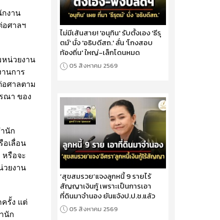
นักงาน
ต่อศาลฯ
ไม่มีเส้นสาย! 'อนุทิน' รับตั้งเอง 'ธีรุ
ตม์' นั่ง 'อธิบดีสถ.' ลั่น 'โกงสอบ
ท้องถิ่น' ใหญ่-เล็กโดนหมด
ิมหน่วยงาน
05 สิงหาคม 2569
กงานการ
งต่อศาลตาม
ารณา ของ
สำนัก
ือเลื่อน
่ หรือจะ
หน่วยงาน
‘สุขสมรวย’แจงลูกหนี้ 9 รายไร้
สัญญาเงินกู้ เพราะเป็นการเอา
ที่ดินมาจำนอง ยันแจ้งป.ป.ช.แล้ว
ครั้ง แต่
05 สิงหาคม 2569
สำนัก