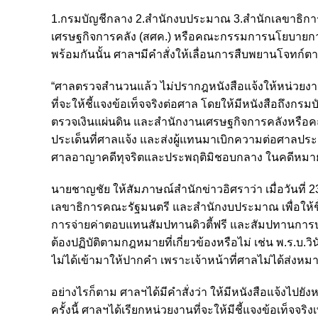
1.กรมบัญชีกลาง 2.สำนักงบประมาณ 3.สำนักเลขาธิการ
เศรษฐกิจการคลัง (สศค.) หรือคณะกรรมการนโยบายการเง
พร้อมกันนั้น ศาลฯมีคำสั่งให้เลื่อนการสืบพยานโจทก์ตาม
“ศาลตรวจสำนวนแล้ว ไม่ปรากฎหนังสือแจ้งให้หน่วยงานส
ที่จะให้ชี้แจงข้อเท็จจริงต่อศาล โดยให้มีหนังสือถ
ตรวจเงินแผ่นดิน และสำนักงานเศรษฐกิจการคลังหรือค
ประเด็นที่ศาลแจ้ง และส่งผู้แทนมาเบิกความต่อศาล
ศาลอาญาคดีทุจริตและประพฤติมิชอบกลาง ในคดีหมายเลขด
นายชาญชัย ให้สัมภาษณ์สำนักข่าวอิศราว่า เมื่อวันที่ 
เลขาธิการคณะรัฐมนตรี และสำนักงบประมาณ เพื่อให้ชี้แจ
การจ่ายค่าตอบแทนสัมปทานดิวตี้ฟรี และสัมปทานการบริ
ต้องปฏิบัติตามกฎหมายที่เกี่ยวข้องหรือไม่ เช่น พ.ร.บ.
ไม่ได้เข้ามาให้ปากคำ เพราะเจ้าหน้าที่ศาลไม่ได้ส่งหม
อย่างไรก็ตาม ศาลฯได้มีคำสั่งว่า ให้มีหนังสือแจ้งไปยัง
ครั้งนี้ ศาลฯได้เรียกหน่วยงานที่จะให้มีชี้แจงข้อเท็จ