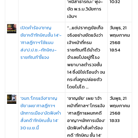
‘หนี้สาธารณะ’ พุ่ง-
10:32
ขัด พ.ร.บ.วินัยการ
เงินฯ
เปิดคำร้อง'ชาญ
“…แต่ปรากฏข้อเท็จ
วันพุธ, 21
ชัย'คดี'ทักษิณชั้น 14'-
จริงอย่างชัดแจ้งว่า
พฤษภาคม
'ศาลฎีกาฯ'ใช้แนบ
เจ้าหน้าที่กรม
2568
ส่ง'ป.ป.ช.-ทักษิณ-
ราชทัณฑ์ได้นำตัว
18:54
ราชทัณฑ์'ชี้แจง
จำเลยไปอยู่ที่โรง
พยาบาลตำรวจชั้น
14 ซึ่งมิใช่เรือนจำ จน
กระทั่งถูกปล่อยตัว
โดยไม่ได ...
'จนท.'โทรแจ้ง!‘ชาญ
‘ชาญชัย’ เผย 'เจ้า
วันพุธ, 21
ชัย’เผย‘ศาลฎีกาฯ
หน้าที่ศาลฯ' โทรแจ้ง
พฤษภาคม
นักการเมือง’นัดฟังคำ
‘ศาลฎีกาแผนกคดี
2568
สั่งคดี‘ทักษิณชั้น 14’
อาญาฯนักการเมือง’
18:33
30 เม.ย.นี้
นัดฟังคำสั่งคำร้อง
คดี ‘ทักษิณ ชั้น 14’