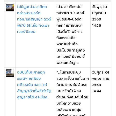
ไม่มีมูล! ป.ป.ช.ตีตก
‘ป.ป.ช.’ ตีตกปม
วันพุธ, 10
กล่าวหา‘บอร์ด
กล่าวหา ‘ประสงค์
มิถุนายน
ทอท.’แก้สัญญา‘ดิวตี้
พูนธเนศ-บอร์ด
2569
ฟรี’ปี 63 เอื้อ‘คิงเพา
ทอท.’ แก้สัญญา
14:26
เวอร์’มิชอบ
‘ดิวตี้ฟรี-บริหาร
กิจกรรมเชิง
พาณิชย์’ เอื้อ
ประโยชน์ ‘กลุ่มคิง
เพาเวอร์’ มิชอบ ชี้
พยานหลักฐ ...
ฉบับเต็ม! ‘ศาลอุท
“…ในการประชุม
วันศุกร์, 01
ธรณ์ฯ’ยกฟ้อง
แต่ละครั้งตามที่โจทก์
พฤษภาคม
คดี‘บอร์ด ทอท.’แก้
(นายชาญชัย อิสระ
2569
สัญญาดิวตี้ฟรี ทำรัฐ
เสนารักษ์) ฟ้อง
14:44
สูญรายได้ 4 หมื่นล.
จำเลยทั้งสิบสี่ มิได้มี
มติให้ความช่วย
เหลือเฉพาะกลุ่ม
บริษัทคิง เพาเวอร์