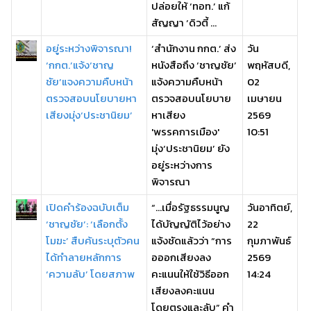
ปล่อยให้ ‘ทอท.’ แก้
สัญญา ‘ดิวตี้ ...
อยู่ระหว่างพิจารณา!
‘สำนักงาน กกต.’ ส่ง
วัน
‘กกต.’แจ้ง‘ชาญ
หนังสือถึง ‘ชาญชัย’
พฤหัสบดี,
ชัย’แจงความคืบหน้า
แจ้งความคืบหน้า
02
ตรวจสอบนโยบายหา
ตรวจสอบนโยบาย
เมษายน
เสียงมุ่ง‘ประชานิยม’
หาเสียง
2569
'พรรคการเมือง'
10:51
มุ่ง‘ประชานิยม’ ยัง
อยู่ระหว่างการ
พิจารณา
เปิดคำร้องฉบับเต็ม
“…เมื่อรัฐธรรมนูญ
วันอาทิตย์,
‘ชาญชัย’: ‘เลือกตั้ง
ได้บัญญัติไว้อย่าง
22
โมฆะ’ สืบค้นระบุตัวคน
แจ้งชัดแล้วว่า “การ
กุมภาพันธ์
ได้ทำลายหลักการ
อออกเสียงลง
2569
‘ความลับ’ โดยสภาพ
คะแนนให้ใช้วิธีออก
14:24
เสียงลงคะแนน
โดยตรงและลับ” คำ