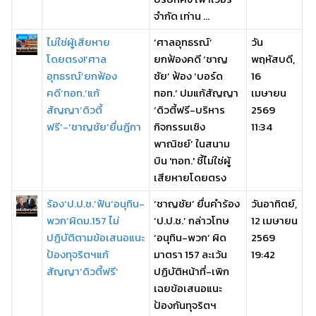
จำกัด เท่าน ...
ไม่ใช่ผู้เสียหาย
‘ศาลอุทธรณ์’
วัน
โดยตรง!‘ศาล
ยกฟ้องคดี ‘ชาญ
พฤหัสบดี,
อุทธรณ์’ยกฟ้อง
ชัย’ ฟ้อง ‘บอร์ด
16
คดี‘ทอท.’แก้
ทอท.’ ปมแก้สัญญา
เมษายน
สัญญา‘ดิวตี้
‘ดิวตี้ฟรี-บริหาร
2569
ฟรี’-‘ชาญชัย’ยื่นฎีกา
กิจกรรมเชิง
11:34
พาณิชย์’ ในสนาม
บิน 'ทอท.' ชี้ไม่ใช่ผู้
เสียหายโดยตรง
ร้อง‘ป.ป.ช.’ฟัน‘อนุทิน-
‘ชาญชัย’ ยื่นคำร้อง
วันอาทิตย์,
พวก’ผิดม.157 ไม่
‘ป.ป.ช.’ กล่าวโทษ
12 เมษายน
ปฏิบัติตามข้อเสนอแนะ
‘อนุทิน-พวก’ ผิด
2569
ป้องทุจริตฯแก้
มาตรา 157 ละเว้น
19:42
สัญญา‘ดิวตี้ฟรี’
ปฏิบัติหน้าที่-เพิก
เฉยข้อเสนอแนะ
ป้องกันทุจริตฯ