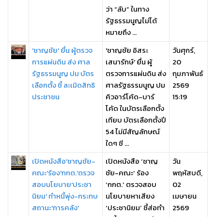
ว่า “ลับ” ในทาง
รัฐธรรมนูญไม่ได้
หมายถึง ...
'ชาญชัย' ยื่น ผู้ตรวจ
'ชาญชัย อิสระ
วันศุกร์,
การแผ่นดิน ส่ง ศาล
เสนารักษ์' ยื่น ผู้
20
รัฐธรรมนูญ ปม บัตร
ตรวจการแผ่นดิน ส่ง
กุมภาพันธ์
เลือกตั้ง ชี้ ละเมิดสิทธิ
ศาลรัฐธรรมนูญ ปม
2569
ประชาชน
คิวอาร์โค้ด-บาร์
15:19
โค้ด ในบัตรเลือกตั้ง
เทียบ บัตรเลือกตั้งปี
54 ไม่มีสัญลักษณ์
ใดๆ ชี ...
เปิดหนังสือ'ชาญชัย-
เปิดหนังสือ ‘ชาญ
วัน
คณะ'ร้อง'กกต.'ตรวจ
ชัย-คณะ’ ร้อง
พฤหัสบดี,
สอบนโยบาย'ประชา
‘กกต.’ ตรวจสอบ
02
นิยม' ทำหนี้พุ่ง-กระทบ
นโยบายหาเสียง
เมษายน
สถานะ'การคลัง'
‘ประชานิยม’ ชี้ส่อทำ
2569