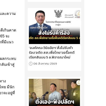
้มและความ
ดีเกินคาด
565 จะ
ที่มีแนว
‘องค์คณะวินิจฉัยฯ’สั่งไม่รับคำ
ร้อง‘อดีต สส.เพื่อไทย’ขอรื้อคดี
เรียกสินบน 5 ล.พิจารณาใหม่
ด้ผลกระทบ
06 สิงหาคม 2569
ับเข้าสู่
มทาง
ไทย มีนัก
วจะอยู่ที่