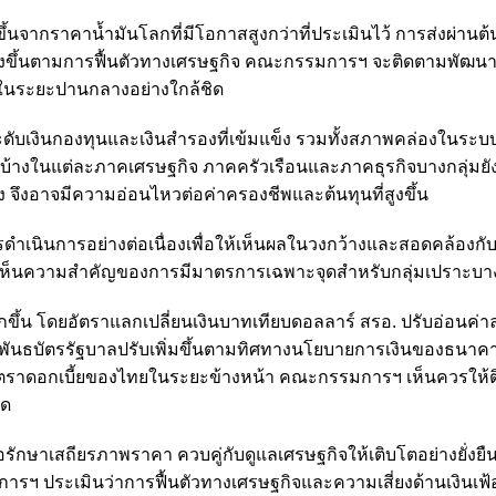
ึ้นจากราคาน้ำมันโลกที่มีโอกาสสูงกว่าที่ประเมินไว้ การส่งผ่านต้
ร่งขึ้นตามการฟื้นตัวทางเศรษฐกิจ คณะกรรมการฯ จะติดตามพัฒน
ณ์ในระยะปานกลางอย่างใกล้ชิด
ับเงินกองทุนและเงินสำรองที่เข้มแข็ง รวมทั้งสภาพคล่องในระบ
นบ้างในแต่ละภาคเศรษฐกิจ ภาคครัวเรือนและภาคธุรกิจบางกลุ่มย
สูง จึงอาจมีความอ่อนไหวต่อค่าครองชีพและต้นทุนที่สูงขึ้น
ำเนินการอย่างต่อเนื่องเพื่อให้เห็นผลในวงกว้างและสอดคล้องก
งเห็นความสำคัญของการมีมาตรการเฉพาะจุดสำหรับกลุ่มเปราะบา
้น โดยอัตราแลกเปลี่ยนเงินบาทเทียบดอลลาร์ สรอ. ปรับอ่อนค่า
นพันธบัตรรัฐบาลปรับเพิ่มขึ้นตามทิศทางนโยบายการเงินของธนา
ัตราดอกเบี้ยของไทยในระยะข้างหน้า คณะกรรมการฯ เห็นควรให้
ิด
รักษาเสถียรภาพราคา ควบคู่กับดูแลเศรษฐกิจให้เติบโตอย่างยั่งยื
ฯ ประเมินว่าการฟื้นตัวทางเศรษฐกิจและความเสี่ยงด้านเงินเฟ