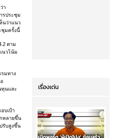
ว่า
การประชุม
ห็นว่าแนว
มครั้งนี้
4.2 ตาม
ีแนวโน้ม
กรรมทาง
่อ
เรื่องเด่น
้นทุนและ
รอบเป้า
กหลายขึ้น
ับสูงขึ้น