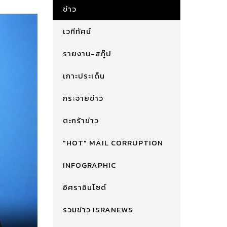
ข่าว
เวทีทัศน์
รายงาน-สกู๊ป
เกาะประเด็น
กระจายข่าว
ตะกร้าข่าว
"HOT" MAIL CORRUPTION
INFOGRAPHIC
อิศราอินไซด์
รวมข่าว ISRANEWS