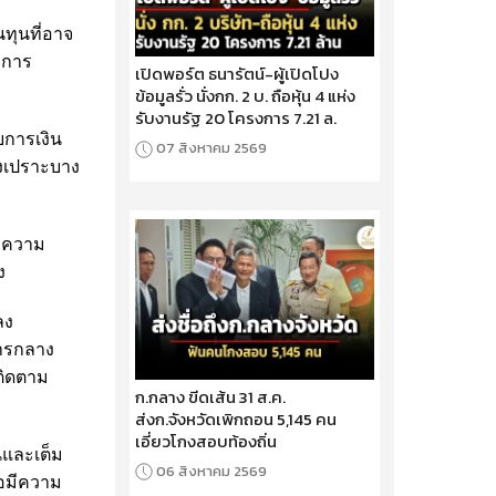
นทุนที่อาจ
าการ
เปิดพอร์ต ธนารัตน์-ผู้เปิดโปง
ข้อมูลรั่ว นั่งกก. 2 บ. ถือหุ้น 4 แห่ง
รับงานรัฐ 20 โครงการ 7.21 ล.
บการเงิน
07 สิงหาคม 2569
ังเปราะบาง
ับความ
ง
ลง
คารกลาง
ติดตาม
ก.กลาง ขีดเส้น 31 ส.ค.
ส่งก.จังหวัดเพิกถอน 5,145 คน
เอี่ยวโกงสอบท้องถิ่น
นและเต็ม
06 สิงหาคม 2569
้อมีความ