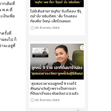
ากเดิมที่
พ.ค.ที่
ไม่มีเส้นสาย! 'อนุทิน' รับตั้งเอง 'ธีรุ
ตม์' นั่ง 'อธิบดีสถ.' ลั่น 'โกงสอบ
ะเงินเฟ้อ
ท้องถิ่น' ใหญ่-เล็กโดนหมด
05 สิงหาคม 2569
รั้งที่
ลายลงไป ก็
จะอยู่ที่
‘สุขสมรวย’แจงลูกหนี้ 9 รายไร้
สัญญาเงินกู้ เพราะเป็นการเอา
ที่ดินมาจำนอง ยันแจ้งป.ป.ช.แล้ว
05 สิงหาคม 2569