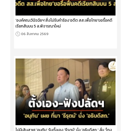
‘องค์คณะวินิจฉัยฯ’สั่งไม่รับคำร้อง‘อดีต สส.เพื่อไทย’ขอรื้อคดี
เรียกสินบน 5 ล.พิจารณาใหม่
06 สิงหาคม 2569
ไม่มีเส้นสาย! 'อนุทิน' รับตั้งเอง 'ธีรุตม์' นั่ง 'อธิบดีสถ.' ลั่น 'โกง