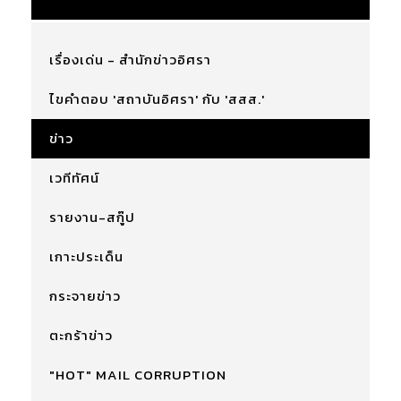
เรื่องเด่น - สำนักข่าวอิศรา
ไขคำตอบ 'สถาบันอิศรา' กับ 'สสส.'
ข่าว
เวทีทัศน์
รายงาน-สกู๊ป
เกาะประเด็น
กระจายข่าว
ตะกร้าข่าว
"HOT" MAIL CORRUPTION