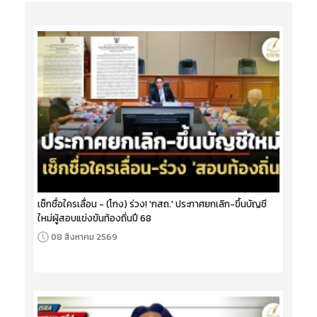
เช็กชื่อใครเลื่อน - (โกง) ร่วง! 'กสถ.' ประกาศยกเลิก-ขึ้นบัญชี
ใหม่ผู้สอบแข่งขันท้องถิ่นปี 68
08 สิงหาคม 2569