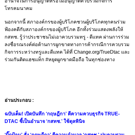
อำนาจในการอนุญาตหรือไม่อนุญาตควบรวมกิจการ
โทรคมนาคม
นอกจากนี้ สภาองค์กรของผู้บริโภคชวนผู้บริโภคทุกคนร่วม
ฟ้องคดีกับสภาองค์กรของผู้บริโภค อีกทั้งร่วมแสดงพลังให้
กสทช. รู้ว่าประชาชนไม่เอาควบรวมทรู - ดีแทค ผ่านการร่วม
ลงชื่อรณรงค์ต่อต้านการผูกขาดทางการค้ากรณีการควบรวม
กิจการระหว่างทรูและดีแทค ได้ที่ Change.org/TrueDtac และ
ร่วมกันติดแฮชแท็ก #หยุดผูกขาดมือถือ ในทุกช่องทาง
อ่านประกอบ :
ฉบับเต็ม! เปิดบันทึก ‘กฤษฎีกา’ ตีความควบธุรกิจ TRUE-
DTAC ชี้เป็นอำนาจ ‘กสทช.’ ใช้ดุลพินิจ
‘บิ๊กป้อม’ สั่ง ‘กฤษฎีกา’ ตีความอำนาจ ‘กสทช.’ ปมควบรวม