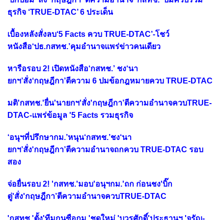
ธุรกิจ ‘TRUE-DTAC’ 6 ประเด็น
เบื้องหลังสั่งลบ‘5 Facts ควบ TRUE-DTAC’-โชว์
หนังสือ‘ปธ.กสทช.’คุมอำนาจแพร่ข่าวคนเดียว
หารือรอบ 2! เปิดหนังสือ‘กสทช.’ ชง‘นา
ยกฯ’สั่ง‘กฤษฎีกา’ตีความ 6 ปมข้อกฎหมายควบ TRUE-DTAC
มติ'กสทช.'ยื่น'นายกฯ'สั่ง'กฤษฎีกา’ตีความอำนาจควบTRUE-
DTAC-แพร่ข้อมูล '5 Facts รวมธุรกิจ
‘อนุฯที่ปรึกษากม.’หนุน‘กสทช.’ชง‘นา
ยกฯ’สั่ง'กฤษฎีกา’ตีความอำนาจถกควบ TRUE-DTAC รอบ
สอง
จ่อยื่นรอบ 2! 'กสทช.'มอบ'อนุฯกม.'ถก ก่อนชง'บิ๊ก
ตู่'สั่ง'กฤษฎีกา’ตีความอำนาจควบTRUE-DTAC
'กสทช.'ตั้ง'ทีมกุนซือกม.'ชุดใหม่ 'บวรศักดิ์'ประธานฯ 'จรัญ-