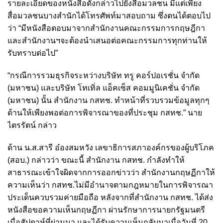
รายละเอียดของหนังสือดังกล่าวไปยังสื่อมวลชน มีแต่เพียง
สื่อมวลชนบางสำนักได้โทรศัพท์มาสอบถาม ซึ่งตนได้ตอบไป
ว่า “มีหนังสือตอบมาจากสำนักงานคณะกรรมการกฤษฎีกา
และสำนักงานฯจะต้องนำเสนอต่อคณะกรรมการทุกท่านให้
รับทราบต่อไป”
“กรณีการรวมธุรกิจระหว่างบริษัท ทรู คอร์ปอเรชั่น จำกัด
(มหาชน) และบริษัท โทเทิ่ล แอ็คเซ็ส คอมมูนิเคชั่น จำกัด
(มหาชน) นั้น สำนักงาน กสทช. ทำหน้าที่รวบรวมข้อมูลทุกๆ
ด้านให้เพียงพอต่อการพิจารณาของที่ประชุม กสทช.” นาย
ไตรรัตน์ กล่าว
ด้าน น.ส.สารี อ๋องสมหวัง เลขาธิการสภาองค์กรของผู้บริโภค
(สอบ.) กล่าวว่า ขณะนี้ สำนักงาน กสทช. กำลังทำให้
สาธารณะเข้าใจผิดจากการออกข่าวว่า สำนักงานกฤษฏีกาให้
ความเห็นว่า กสทช.ไม่มีอำนาจตามกฎหมายในการพิจารณา
ประเด็นควบรวมค่ายมือถือ หลังจากที่สำนักงาน กสทช. ได้ส่ง
หนังสือขอความเห็นกฤษฏีกา ผ่านรักษาการนายกรัฐมนตรี
เมื่อสัปดาห์ที่ผ่านมา และได้รับความเห็นกลับมาเมื่อวันที่ 20