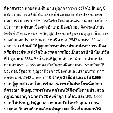
พิพากษาว่า
นายสนั่น ชื่นบาน ผู้ถูกกล่าวหา จงใจไม่ยื่นบัญชี
แสดงรายการทรัพย์สิน และหนี้สินและเอกสารประกอบต่อ
คณะกรรมการ ป.ป.ช. กรณีเข้ารับตําแหน่งรองนายกองค์การ
บริหารส่วนตําบลเขื่องคํา อําเภอเมืองยโสธร จังหวัดยโสธร
(ครั้งที่ 2) ตามพระราชบัญญัติประกอบรัฐธรรมนูญว่าด้วยการ
ป้องกันและปราบปรามการทุจริต พ.ศ. 2542 มาตรา 32 และ
มาตรา 33
ห้ามมิให้ผู้ถูกกล่าวหาดํารงตําแหน่งทางการเมือง
หรือดํารงตําแหน่งใดในพรรคการเมืองเป็นเวลาห้าปี นับแต่วัน
ที่ 1 ตุลาคม 2564
ซึ่งเป็นวันที่ผู้ถูกกล่าวหาพ้นจากตําแหน่ง
ตามมาตรา 34 วรรคสอง กับมีความผิดตามพระราชบัญญัติ
ประกอบรัฐธรรมนูญว่าด้วยการป้องกันและปราบปรามการ
ทุจริต พ.ศ. 2542 มาตรา 119
จําคุก 2 เดือน และปรับ 8,000
บาท ผู้ถูกกล่าวหาให้การรับสารภาพ เป็นประโยชน์แก่การ
พิจารณา มีเหตุบรรเทาโทษ ลดโทษให้กึ่งหนึ่งตามประมวล
กฎหมายอาญา มาตรา 78 คงจําคุก 1 เดือน และปรับ 4,000
บาท ไม่ปรากฏว่าผู้ถูกกล่าวหาเคยรับโทษจําคุกมา ก่อน
ประกอบกับศาลกําหนดโทษจําคุกระยะสั้น เห็นสมควรให้