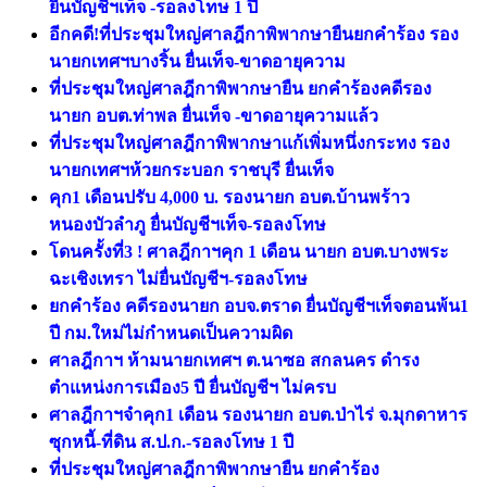
ยื่นบัญชีฯเท็จ -รอลงโทษ 1 ปี
อีกคดี!ที่ประชุมใหญ่ศาลฎีกาพิพากษายืนยกคำร้อง รอง
นายกเทศฯบางริ้น ยื่นเท็จ-ขาดอายุความ
ที่ประชุมใหญ่ศาลฎีกาพิพากษายืน ยกคำร้องคดีรอง
นายก อบต.ท่าพล ยื่นเท็จ -ขาดอายุความแล้ว
ที่ประชุมใหญ่ศาลฎีกาพิพากษาแก้เพิ่มหนึ่งกระทง รอง
นายกเทศฯห้วยกระบอก ราชบุรี ยื่นเท็จ
คุก1 เดือนปรับ 4,000 บ. รองนายก อบต.บ้านพร้าว
หนองบัวลำภู ยื่นบัญชีฯเท็จ-รอลงโทษ
โดนครั้งที่3 ! ศาลฎีกาฯคุก 1 เดือน นายก อบต.บางพระ
ฉะเชิงเทรา ไม่ยื่นบัญชีฯ-รอลงโทษ
ยกคำร้อง คดีรองนายก อบจ.ตราด ยื่นบัญชีฯเท็จตอนพ้น1
ปี กม.ใหม่ไม่กำหนดเป็นความผิด
ศาลฎีกาฯ ห้ามนายกเทศฯ ต.นาซอ สกลนคร ดำรง
ตำแหน่งการเมือง5 ปี ยื่นบัญชีฯ ไม่ครบ
ศาลฎีกาฯจำคุก1 เดือน รองนายก อบต.ป่าไร่ จ.มุกดาหาร
ซุกหนี้-ที่ดิน ส.ป.ก.-รอลงโทษ 1 ปี
ที่ประชุมใหญ่ศาลฎีกาพิพากษายืน ยกคำร้อง