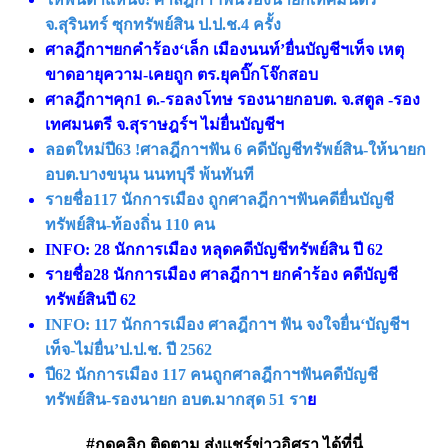
จ.สุรินทร์ ซุกทรัพย์สิน ป.ป.ช.4 ครั้ง
ศาลฎีกาฯยกคำร้อง‘เล็ก เมืองนนท์’ยื่นบัญชีฯเท็จ เหตุ
ขาดอายุความ-เคยถูก ตร.ยุคบิ๊กโจ๊กสอบ
ศาลฎีกาฯคุก1 ด.-รอลงโทษ รองนายกอบต. จ.สตูล -รอง
เทศมนตรี จ.สุราษฎร์ฯ ไม่ยื่นบัญชีฯ
ลอตใหม่ปี63 !ศาลฎีกาฯฟัน 6 คดีบัญชีทรัพย์สิน-ให้นายก
อบต.บางขนุน นนทบุรี พ้นทันที
รายชื่อ117 นักการเมือง ถูกศาลฎีกาฯฟันคดียื่นบัญชี
ทรัพย์สิน-ท้องถิ่น 110 คน
INFO: 28 นักการเมือง หลุดคดีบัญชีทรัพย์สิน ปี 62
รายชื่อ28 นักการเมือง ศาลฎีกาฯ ยกคำร้อง คดีบัญชี
ทรัพย์สินปี 62
INFO: 117 นักการเมือง ศาลฎีกาฯ ฟัน จงใจยื่น‘บัญชีฯ
เท็จ-ไม่ยื่น’ป.ป.ช. ปี 2562
ปี62 นักการเมือง 117 คนถูกศาลฎีกาฯฟันคดีบัญชี
ทรัพย์สิน-รองนายก อบต.มากสุด 51 รา
ย
#กดคลิก ติดตาม ส่งแชร์ข่าวอิศรา ได้ที่นี่