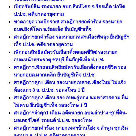
เปิดทรัพย์สิน รองนายก อบต.สิงห์โคก จ.ร้อยเอ็ด ปกปิด
ป.ป.ช. คดีขาดอายุความ
ขาดอายุความอีกราย! ศาลฎีกาฯยกคำร้อง รองนายก
อบต.สิงห์โคก จ.ร้อยเอ็ด ยื่นบัญชีฯเท็จ
ศาลฎีกาฯยกคำร้อง รองนายกเทศฯเมืองพัทลุง ยื่นบัญชีฯ
เท็จ ป.ป.ช. คดีขาดอายุความ
เพิกถอนสิทธิสมัครรับเลือกตั้งตลอดชีวิต!รองนายก
อบต.หน้าพระธาตุ ชลบุรี ยื่นบัญชีเท็จ ป.ป.ช.
ศาลฎีกาฯเพิกถอนสิทธิสมัครรับเลือกตั้งตลอดชีวิต รอง
นายกอบต.มวกเหล็ก ยื่นบัญชีเท็จ ป.ป.ช.
ศาลฎีกาฯคุก1 เดือน รองนายกเทศฯต.เชียงใหม่ ไม่แจ้ง
ห้องแถว 8 ล. ป.ป.ช. รอลงโทษ 1 ปี
ศาลฎีกาฯคุก2 เดือน รอง อบต.กู่ทอง จ.มหาสารคาม ยื่น
ไม่ครบ-ยื่นบัญชีฯเท็จ รอลงโทษ 1 ปี
ศาลฎีกาฯจำคุก1 เดือน อดีตนายก อบจ.ลำปาง ซุกที่ดิน-
มอเตอร์ไซค์-รถยนต์ ป.ป.ช. รอลงโทษ
ศาลฎีกาฯยกคำร้อง นายกเทศฯบ้านโฮ่ง จ.ลําพูน ซุกเงิน
ลงทุน7 ล. ป.ป.ช. คดีขาดอายุความ