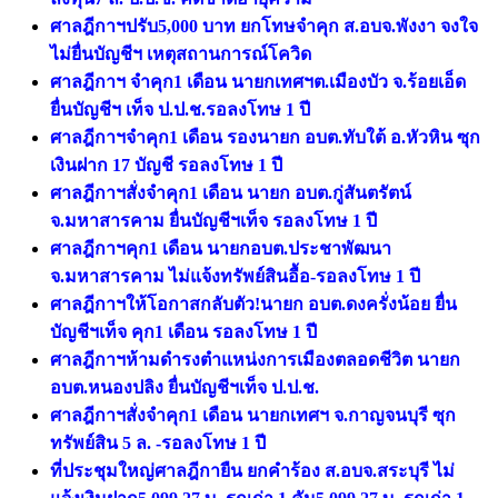
ศาลฎีกาฯปรับ5,000 บาท ยกโทษจําคุก ส.อบจ.พังงา จงใจ
ไม่ยื่นบัญชีฯ เหตุสถานการณ์โควิด
ศาลฎีกาฯ จําคุก1 เดือน นายกเทศฯต.เมืองบัว จ.ร้อยเอ็ด
ยื่นบัญชีฯ เท็จ ป.ป.ช.รอลงโทษ 1 ปี
ศาลฎีกาฯจำคุก1 เดือน รองนายก อบต.ทับใต้ อ.หัวหิน ซุก
เงินฝาก 17 บัญชี รอลงโทษ 1 ปี
ศาลฎีกาฯสั่งจําคุก1 เดือน นายก อบต.กู่สันตรัตน์
จ.มหาสารคาม ยื่นบัญชีฯเท็จ รอลงโทษ 1 ปี
ศาลฎีกาฯคุก1 เดือน นายกอบต.ประชาพัฒนา
จ.มหาสารคาม ไม่แจ้งทรัพย์สินอื้อ-รอลงโทษ 1 ปี
ศาลฎีกาฯให้โอกาสกลับตัว!นายก อบต.ดงครั่งน้อย ยื่น
บัญชีฯเท็จ คุก1 เดือน รอลงโทษ 1 ปี
ศาลฎีกาฯห้ามดำรงตำแหน่งการเมืองตลอดชีวิต นายก
อบต.หนองปลิง ยื่นบัญชีฯเท็จ ป.ป.ช.
ศาลฎีกาฯสั่งจำคุก1 เดือน นายกเทศฯ จ.กาญจนบุรี ซุก
ทรัพย์สิน 5 ล. -รอลงโทษ 1 ปี
ที่ประชุมใหญ่ศาลฎีกายืน ยกคำร้อง ส.อบจ.สระบุรี ไม่