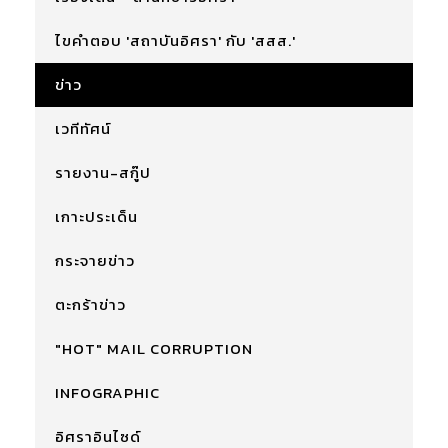
ไขคำตอบ 'สถาบันอิศรา' กับ 'สสส.'
ข่าว
เวทีทัศน์
รายงาน-สกู๊ป
เกาะประเด็น
กระจายข่าว
ตะกร้าข่าว
"HOT" MAIL CORRUPTION
INFOGRAPHIC
อิศราอินไซด์