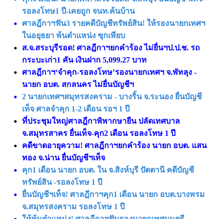
รอลงโทษ1 ปี-เคยถูก จนท.ค้นบ้าน
ศาลฎีกาฯฟัน3 รายคดีบัญชีทรัพย์สิน! ให้รองนายกเทศฯ
ในอยุธยา พ้นตำแหน่ง ซุกเพียบ
ส.จ.สระบุรีรอด! ศาลฎีกาฯยกคำร้อง ไม่ยื่นฯป.ป.ช. รถ
กระบะเก่า1 คัน เงินฝาก 5,099.27 บาท
ศาลฎีกาฯ‘จำคุก-รอลงโทษ’รองนายกเทศฯ จ.พัทลุง -
นายก อบต. สกลนคร ไม่ยื่นบัญชีฯ
2 นายกเทศฯสมุทรสงคราม - บางริ้น จ.ระนอง ยื่นบัญชี
เท็จ ศาลจำคุก 1-2 เดือน รอฯ 1 ปี
ที่ประชุมใหญ่ศาลฎีกาพิพากษายืน ปลัดเทศบาล
จ.สมุทรสาคร ยื่นเท็จ-คุก2 เดือน รอลงโทษ 1 ปี
คดีขาดอายุความ! ศาลฎีกาฯยกคำร้อง นายก อบต. แสน
ทอง จ.น่าน ยื่นบัญชีฯเท็จ
คุก1 เดือน นายก อบต. ใน จ.สิงห์บุรี ปัตตานี คดีบัญชี
ทรัพย์สิน -รอลงโทษ 1 ปี
ยื่นบัญชีฯเท็จ! ศาลฎีกาฯคุก1 เดือน นายก อบต.บางพรม
จ.สมุทรสงคราม รอลงโทษ 1 ปี
ให้พ้นตำแหน่ง! ศาลฎีกาฯฟันรองนายกเทศมนตรี