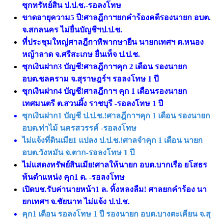
ซุกทรัพย์สิน ป.ป.ช.-รอลงโทษ
ขาดอายุความ5 ปี!ศาลฎีกาฯยกคำร้องคดีรองนายก อบต.
จ.สกลนคร ไม่ยื่นบัญชีฯป.ป.ช.
ที่ประชุมใหญ่ศาลฎีกาพิพากษายืน นายกเทศฯ ต.หนอง
หญ้าลาด จ.ศรีสะเกษ ยื่นเท็จ ป.ป.ช.
ซุกเงินฝาก3 บัญชี!ศาลฎีกาฯคุก 2 เดือน รองนายก
อบต.ชลคราม จ.สุราษฎร์ฯ รอลงโทษ 1 ปี
ซุกเงินฝาก4 บัญชี!ศาลฎีกาฯ คุก 1 เดือนรองนายก
เทศมนตรี ต.สวนผึ้ง ราชบุรี -รอลงโทษ 1 ปี
ซุกเงินฝาก1 บัญชี ป.ป.ช.!ศาลฎีกาฯคุก 1 เดือน รองนายก
อบต.ท่าไม้ นครสวรรค์ -รอลงโทษ
ไม่แจ้งที่ดินเมีย1 แปลง ป.ป.ช.!ศาลจำคุก 1 เดือน นายก
อบต.วังหมัน จ.ตาก-รอลงโทษ 1 ปี
ไม่แสดงทรัพย์สินเมีย!ศาลให้นายก อบต.บากเรือ ยโสธร
พ้นตำแหน่ง คุก1 ด. -รอลงโทษ
เปิดบช.รับค่านายหน้า1 ล. ทิ้งหลงลืม! ศาลยกคำร้อง นา
ยกเทศฯ จ.ชัยนาท ไม่แจ้ง ป.ป.ช.
คุก1 เดือน รอลงโทษ 1 ปี รองนายก อบต.บางตะเคียน จ.สุ