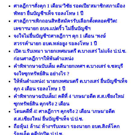
ศาลฎีกาฯสั่งคุก 1 เดือน‘วิชัย รอดเปีย’สมาชิกสภาเมือง
พัทยา ยื่นบัญชีฯเท็จ รอลงโทษ 1 ปี
ศาลฎีกาฯเพิกถอนสิทธิสมัครรับเลือกตั้งตลอดชีวิต!
เลขาฯนายก อบจ.แปดริ้ว ไม่ยื่นบัญชีฯ
จงใจไม่ยื่นบัญชีฯ!ศาลฎีกาฯ คุก 1 เดือน ‘พงษ์
สวรรค์’นายก อบต.หล่อยูง รอลงโทษ 1 ปี
เปิด บ.รับเหมา นายกเทศมนตรี ต.บางเสร่ ไม่แจ้ง ป.ป.ช.
ก่อนศาลฎีกาฯให้พ้นตำแหน่ง
คำพิพากษาฉบับเต็ม คดีนายกเทศฯ ต.บางเสร่ จ.ชลบุรี
จงใจซุกทรัพย์สิน อย่างไร ?
ให้พ้นตำแหน่ง! นายกเทศมนตรี ต.บางเสร่ ยื่นบัญชีฯเท็จ
คุก 4 เดือน รอลงโทษ 1 ปี
คำพิพากษาฉบับเต็ม! คดีที่ 4 ‘เกษม’อดีต ส.ส.เชียงใหม่
ซุกทรัพย์สิน คุกจริง 2 เดือน
โดนคดีที่ 4! ศาลฎีกาฯ คุกจริง 2 เดือน ‘เกษม’อดีต
ส.ส.เชียงใหม่ ยื่นบัญชีฯเท็จ ป.ป.ช.
ถือหุ้น1 ล้าน! ห้างฯรับเหมา รองนายก อบต.สิงห์โคก
ร้อยเอ็ด คดีปกปิด ป.ป.ช.