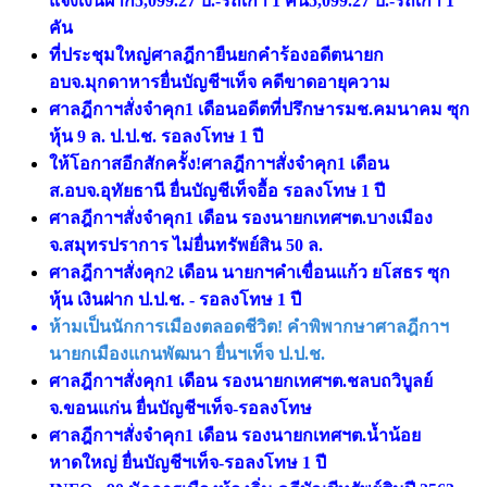
แจ้งเงินฝาก5,099.27 บ.-รถเก่า 1 คัน5,099.27 บ.-รถเก่า 1
คัน
ที่ประชุมใหญ่ศาลฎีกายืนยกคำร้องอดีตนายก
อบจ.มุกดาหารยื่นบัญชีฯเท็จ คดีขาดอายุความ
ศาลฎีกาฯสั่งจําคุก1 เดือนอดีตที่ปรึกษารมช.คมนาคม ซุก
หุ้น 9 ล. ป.ป.ช. รอลงโทษ 1 ปี
ให้โอกาสอีกสักครั้ง!ศาลฎีกาฯสั่งจําคุก1 เดือน
ส.อบจ.อุทัยธานี ยื่นบัญชีเท็จอื้อ รอลงโทษ 1 ปี
ศาลฎีกาฯสั่งจำคุก1 เดือน รองนายกเทศฯต.บางเมือง
จ.สมุทรปราการ ไม่ยื่นทรัพย์สิน 50 ล.
ศาลฎีกาฯสั่งคุก2 เดือน นายกฯคำเขื่อนแก้ว ยโสธร ซุก
หุ้น เงินฝาก ป.ป.ช. - รอลงโทษ 1 ปี
ห้ามเป็นนักการเมืองตลอดชีวิต! คำพิพากษาศาลฎีกาฯ
นายกเมืองแกนพัฒนา ยื่นฯเท็จ ป.ป.ช.
ศาลฎีกาฯสั่งคุก1 เดือน รองนายกเทศฯต.ชลบถวิบูลย์
จ.ขอนแก่น ยื่นบัญชีฯเท็จ-รอลงโทษ
ศาลฎีกาฯสั่งจำคุก1 เดือน รองนายกเทศฯต.น้ำน้อย
หาดใหญ่ ยื่นบัญชีฯเท็จ-รอลงโทษ 1 ปี