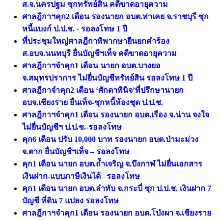
ส.จ.นครปฐม ซุกทรัพย์สิน คดีขาดอายุความ
ศาลฎีกาฯคุก2 เดือน รองนายก อบต.ท่าเคย จ.ราชบุรี ซุก
หนี้แบงก์ ป.ป.ช. - รอลงโทษ 1 ปี
ที่ประชุมใหญ่ศาลฎีกาพิพากษายืนยกคำร้อง
ส.อบจ.นนทบุรี ยื่นบัญชีฯเท็จ คดีขาดอายุความ
ศาลฎีกาฯจำคุก1 เดือน นายก อบต.บางยอ
จ.สมุทรปราการ ไม่ยื่นบัญชีทรัพย์สิน รอลงโทษ 1 ปี
ศาลฎีกาจำคุก2 เดือน ‘ศักดาพินิจ’ที่ปรึกษานายก
อบจ.เชียงราย ยื่นเท็จ-ซุกหนี้ห้องชุด ป.ป.ช.
ศาลฎีกาฯจำคุก1 เดือน รองนายก อบต.เรือง จ.น่าน จงใจ
ไม่ยื่นบัญชีฯ ป.ป.ช.-รอลงโทษ
คุก6 เดือน ปรับ 10,000 บาท รองนายก อบต.ป่ามะม่วง
จ.ตาก ยื่นบัญชีฯเท็จ – รอลงโทษ
คุก1 เดือน นายก อบต.ถ้ำเจริญ จ.บึงกาฬ ไม่ยื่นเอกสาร
เงินฝาก-แบบภาษีเงินได้ –รอลงโทษ
คุก1 เดือน นายก อบต.ลำทับ จ.กระบี่ ซุก ป.ป.ช. เงินฝาก 7
บัญชี ที่ดิน 7 แปลง รอลงโทษ
ศาลฎีกาฯจำคุก1 เดือน รองนายก อบต.โป่งผา จ.เชียงราย