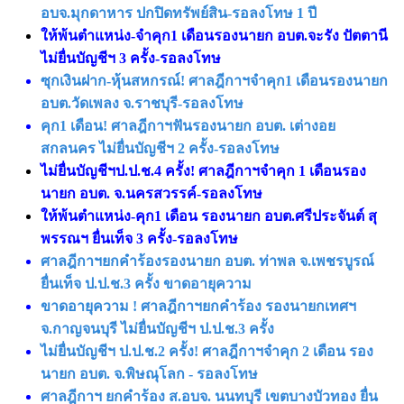
อบจ.มุกดาหาร ปกปิดทรัพย์สิน-รอลงโทษ 1 ปี
ให้พ้นตำแหน่ง-จำคุก1 เดือนรองนายก อบต.จะรัง ปัตตานี
ไม่ยื่นบัญชีฯ 3 ครั้ง-รอลงโทษ
ซุกเงินฝาก-หุ้นสหกรณ์! ศาลฎีกาฯจำคุก1 เดือนรองนายก
อบต.วัดเพลง จ.ราชบุรี-รอลงโทษ
คุก1 เดือน! ศาลฎีกาฯฟันรองนายก อบต. เต่างอย
สกลนคร ไม่ยื่นบัญชีฯ 2 ครั้ง-รอลงโทษ
ไม่ยื่นบัญชีฯป.ป.ช.4 ครั้ง! ศาลฎีกาฯจำคุก 1 เดือนรอง
นายก อบต. จ.นครสวรรค์-รอลงโทษ
ให้พ้นตำแหน่ง-คุก1 เดือน รองนายก อบต.ศรีประจันต์ สุ
พรรณฯ ยื่นเท็จ 3 ครั้ง-รอลงโทษ
ศาลฎีกาฯยกคำร้องรองนายก อบต. ท่าพล จ.เพชรบูรณ์
ยื่นเท็จ ป.ป.ช.3 ครั้ง ขาดอายุความ
ขาดอายุความ ! ศาลฎีกาฯยกคำร้อง รองนายกเทศฯ
จ.กาญจนบุรี ไม่ยื่นบัญชีฯ ป.ป.ช.3 ครั้ง
ไม่ยื่นบัญชีฯ ป.ป.ช.2 ครั้ง! ศาลฎีกาฯจำคุก 2 เดือน รอง
นายก อบต. จ.พิษณุโลก - รอลงโทษ
ศาลฎีกาฯ ยกคำร้อง ส.อบจ. นนทบุรี เขตบางบัวทอง ยื่น