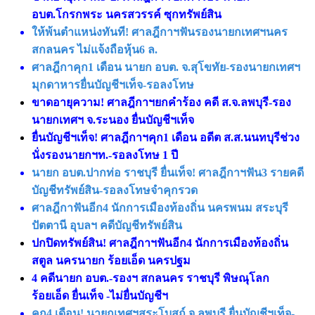
อบต.โกรกพระ นครสวรรค์ ซุกทรัพย์สิน
ให้พ้นตำแหน่งทันที! ศาลฎีกาฯฟันรองนายกเทศฯนคร
สกลนคร ไม่แจ้งถือหุ้น6 ล.
ศาลฎีกาคุก1 เดือน นายก อบต. จ.สุโขทัย-รองนายกเทศฯ
มุกดาหารยื่นบัญชีฯเท็จ-รอลงโทษ
ขาดอายุความ! ศาลฎีกาฯยกคำร้อง คดี ส.จ.ลพบุรี-รอง
นายกเทศฯ จ.ระนอง ยื่นบัญชีฯเท็จ
ยื่นบัญชีฯเท็จ! ศาลฎีกาฯคุก1 เดือน อดีต ส.ส.นนทบุรีช่วง
นั่งรองนายกฯท.-รอลงโทษ 1 ปี
นายก อบต.ปากท่อ ราชบุรี ยื่นเท็จ! ศาลฎีกาฯฟัน3 รายคดี
บัญชีทรัพย์สิน-รอลงโทษจำคุกรวด
ศาลฎีกาฟันอีก4 นักการเมืองท้องถิ่น นครพนม สระบุรี
ปัตตานี อุบลฯ คดีบัญชีทรัพย์สิน
ปกปิดทรัพย์สิน! ศาลฎีกาฯฟันอีก4 นักการเมืองท้องถิ่น
สตูล นครนายก ร้อยเอ็ด นครปฐม
4 คดีนายก อบต.-รองฯ สกลนคร ราชบุรี พิษณุโลก
ร้อยเอ็ด ยื่นเท็จ -ไม่ยื่นบัญชีฯ
คุก4 เดือน! นายกเทศฯสระโบสถ์ จ.ลพบุรี ยื่นบัญชีฯเท็จ-