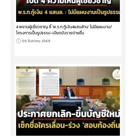
4 พยานผู้เชี่ยวชาญ ชี้ 'พ.ร.ก.กู้เงิน4แสนล้าน' ไม่มีแผนงาน/
โครงการเป็นรูปธรรม-เบียดบังรายจ่ายอื่น
09 สิงหาคม 2569