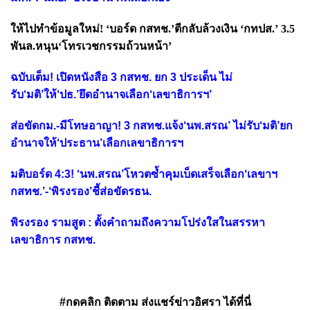
ให้ไปทำข้อมูลใหม่! ‘บอร์ด กสทช.’ตีกลับล้วงเงิน ‘กทปส.’ 3.5
พันล.หนุน‘โทรเวชกรรมถ้วนหน้า’
ฉบับเต็ม! เปิดหนังสือ 3 กสทช. ยก 3 ประเด็น ไม่
รับ‘มติ’ให้‘ปธ.’ยึดอำนาจเลือก‘เลขาธิการฯ’
ส่อขัดกม.-มีโทษอาญา! 3 กสทช.แจ้ง‘นพ.สรณ’ ไม่รับ‘มติ’ยก
อำนาจให้‘ประธาน’เลือกเลขาธิการฯ
มติบอร์ด 4:3! ‘นพ.สรณ’โหวตซ้ำคุมเบ็ดเสร็จเลือก‘เลขาฯ
กสทช.’-‘พิรงรอง’ชี้ส่อขัดรธน.
พิรงรอง รามสูต : ตั้งคำถามถึงความโปร่งใสในสรรหา
เลขาธิการ กสทช.
#กดคลิก ติดตาม ส่งแชร์ข่าวอิศรา ได้ที่นี่