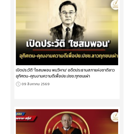
เปิดประวัติ 'ไซสมพอน พมวิหาน' อดีตประธานสภาแห่งชาติลาว
อุทิศตน-คุณงามความดีเพื่อปย.ปชช.ทุกชนเผ่า
09 สิงหาคม 2569