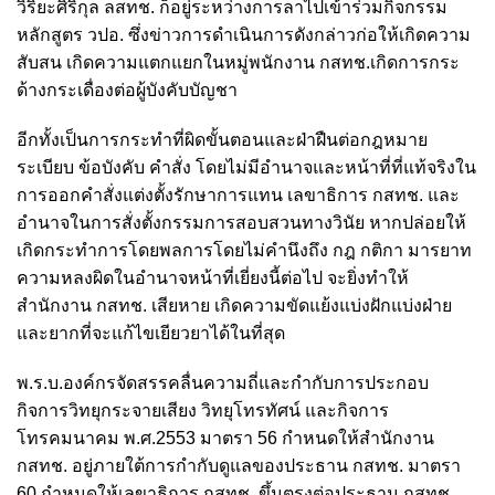
วิริยะศิริกุล ลสทช. ก็อยู่ระหว่างการลาไปเข้าร่วมกิจกรรม
หลักสูตร วปอ. ซึ่งข่าวการดำเนินการดังกล่าวก่อให้เกิดความ
สับสน เกิดความแตกแยกในหมู่พนักงาน กสทช.เกิดการกระ
ด้างกระเดื่องต่อผู้บังคับบัญชา
อีกทั้งเป็นการกระทำที่ผิดขั้นตอนและฝ่าฝืนต่อกฎหมาย
ระเบียบ ข้อบังคับ คำสั่ง โดยไม่มีอำนาจและหน้าที่ที่แท้จริงใน
การออกคำสั่งแต่งตั้งรักษาการแทน เลขาธิการ กสทช. และ
อำนาจในการสั่งตั้งกรรมการสอบสวนทางวินัย หากปล่อยให้
เกิดกระทำการโดยพลการโดยไม่คำนึงถึง กฎ กติกา มารยาท
ความหลงผิดในอำนาจหน้าที่เยี่ยงนี้ต่อไป จะยิ่งทำให้
สำนักงาน กสทช. เสียหาย เกิดความขัดแย้งแบ่งฝักแบ่งฝ่าย
และยากที่จะแก้ไขเยียวยาได้ในที่สุด
พ.ร.บ.องค์กรจัดสรรคลื่นความถี่และกำกับการประกอบ
กิจการวิทยุกระจายเสียง วิทยุโทรทัศน์ และกิจการ
โทรคมนาคม พ.ศ.2553 มาตรา 56 กำหนดให้สำนักงาน
กสทช. อยู่ภายใต้การกำกับดูแลของประธาน กสทช. มาตรา
60 กำหนดให้เลขาธิการ กสทช. ขึ้นตรงต่อประธาน กสทช.