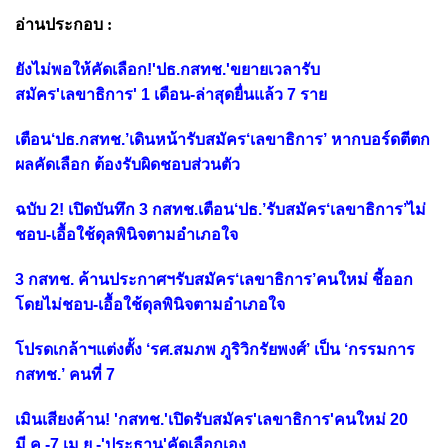
อ่านประกอบ :
ยังไม่พอให้คัดเลือก!'ปธ.กสทช.'ขยายเวลารับ
สมัคร'เลขาธิการ' 1 เดือน-ล่าสุดยื่นแล้ว 7 ราย
เตือน‘ปธ.กสทช.’เดินหน้ารับสมัคร‘เลขาธิการ’ หากบอร์ดตีตก
ผลคัดเลือก ต้องรับผิดชอบส่วนตัว
ฉบับ 2! เปิดบันทึก 3 กสทช.เตือน‘ปธ.’รับสมัคร‘เลขาธิการ’ไม่
ชอบ-เอื้อใช้ดุลพินิจตามอำเภอใจ
3 กสทช. ค้านประกาศฯรับสมัคร‘เลขาธิการ’คนใหม่ ชี้ออก
โดยไม่ชอบ-เอื้อใช้ดุลพินิจตามอำเภอใจ
โปรดเกล้าฯแต่งตั้ง ‘รศ.สมภพ ภูริวิกรัยพงศ์’ เป็น ‘กรรมการ
กสทช.’ คนที่ 7
เมินเสียงค้าน! 'กสทช.'เปิดรับสมัคร'เลขาธิการ'คนใหม่ 20
มี.ค.-7 เม.ย.-'ประธาน'คัดเลือกเอง