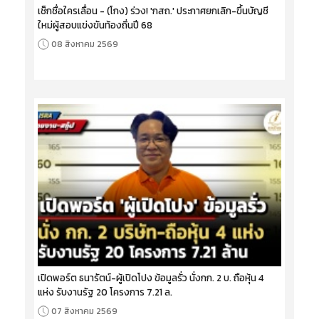
เช็กชื่อใครเลื่อน - (โกง) ร่วง! 'กสถ.' ประกาศยกเลิก-ขึ้นบัญชี
ใหม่ผู้สอบแข่งขันท้องถิ่นปี 68
08 สิงหาคม 2569
เปิดพอร์ต ธนารัตน์-ผู้เปิดโปง ข้อมูลรั่ว นั่งกก. 2 บ. ถือหุ้น 4
แห่ง รับงานรัฐ 20 โครงการ 7.21 ล.
07 สิงหาคม 2569