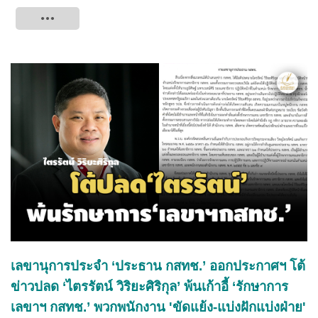
Tweet
เลขานุการประจำ ‘ประธาน กสทช.’ ออกประกาศฯ โต้
ข่าวปลด ‘ไตรรัตน์ วิริยะศิริกุล’ พ้นเก้าอี้ ‘รักษาการ
เลขาฯ กสทช.’ พวกพนักงาน 'ขัดแย้ง-แบ่งฝักแบ่งฝ่าย'