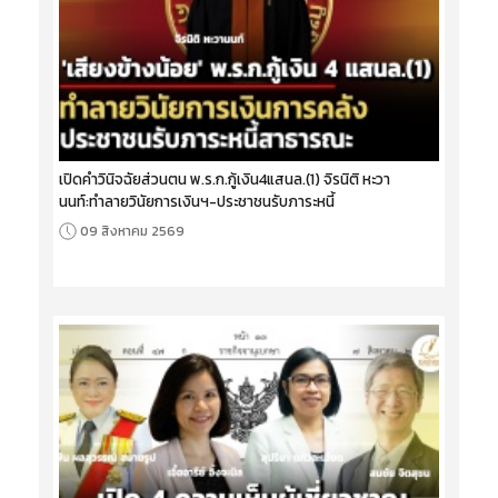
เปิดคำวินิจฉัยส่วนตน พ.ร.ก.กู้เงิน4แสนล.(1) จิรนิติ หะวา
นนท์:ทำลายวินัยการเงินฯ-ประชาชนรับภาระหนี้
09 สิงหาคม 2569