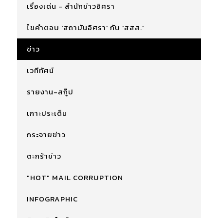
เรื่องเด่น - สำนักข่าวอิศรา
ไขคำตอบ 'สถาบันอิศรา' กับ 'สสส.'
ข่าว
เวทีทัศน์
รายงาน-สกู๊ป
เกาะประเด็น
กระจายข่าว
ตะกร้าข่าว
"HOT" MAIL CORRUPTION
INFOGRAPHIC