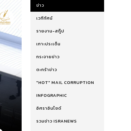
ข่าว
เวทีทัศน์
รายงาน-สกู๊ป
เกาะประเด็น
กระจายข่าว
ตะกร้าข่าว
"HOT" MAIL CORRUPTION
INFOGRAPHIC
อิศราอินไซด์
รวมข่าว ISRANEWS