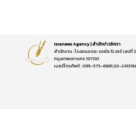
Isranews Agency | สำนักข่าวอิศรา
สำนักงาน : โรงแรมเดอะ รอยัล ริเวอร์ เลขท
กรุงเทพมหานคร 10700
เบอร์โทรศัพท์ : 095-575-8881,02-241316