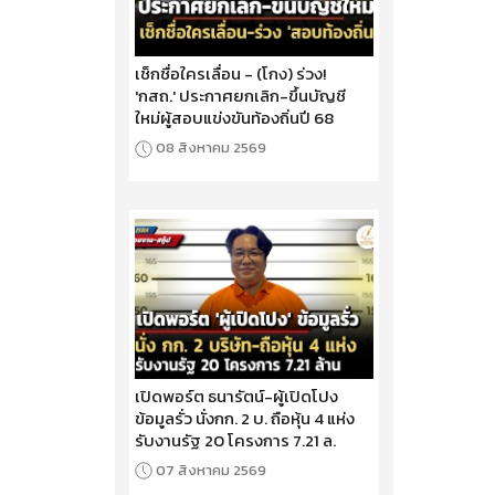
เช็กชื่อใครเลื่อน - (โกง) ร่วง!
'กสถ.' ประกาศยกเลิก-ขึ้นบัญชี
ใหม่ผู้สอบแข่งขันท้องถิ่นปี 68
08 สิงหาคม 2569
เปิดพอร์ต ธนารัตน์-ผู้เปิดโปง
ข้อมูลรั่ว นั่งกก. 2 บ. ถือหุ้น 4 แห่ง
รับงานรัฐ 20 โครงการ 7.21 ล.
07 สิงหาคม 2569