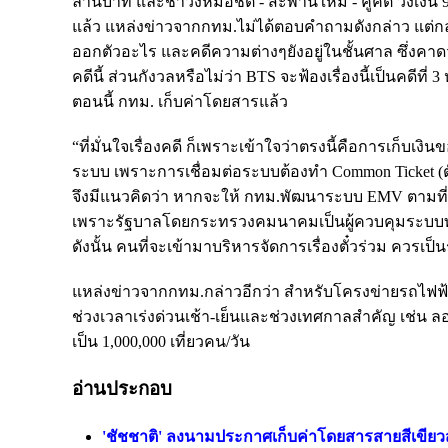
ล้านบาท และชาวงหมอชิต - สะพานใหม่ - คูคต วงเงิน 9,4
แล้ว แหล่งข่าวจากกทม.ไม่ได้ตอบคำถามดังกล่าว แต่กล่
ออกตัวอะไร และคดีความต่างๆยังอยู่ในชั้นศาล ซึ่งค
คดีนี้ ส่วนกังวลหรือไม่ว่า BTS จะฟ้องเรื่องนี้เป็นคดี
ตอนนี้ กทม. เก็บค่าโดยสารแล้ว
“ที่มั่นใจเรื่องคดี ก็เพราะเข้าใจว่าตรงนี้คือการเก็บเ
ระบบ เพราะการเชื่อมต่อระบบต้องทำ Common Ticket (ตั๋
จึงมีแนวคิดว่า หากจะให้ กทม.พัฒนาระบบ EMV ตามที
เพราะรัฐบาลโดยกระทรวงคมนาคมเป็นผู้ควบคุมระบบทั้ง
ดังนั้น คนที่จะเข้ามาบริหารจัดการเรื่องตั๋วร่วม ควรเป
แหล่งข่าวจากกทม.กล่าวอีกว่า สำหรับโครงข่ายรถไฟฟ้าสา
ช่วงเวลาเร่งด่วนเช้า-เย็นและช่วงเทศกาลสำคัญ เช่น ล
เป็น 1,000,000 เที่ยวคน/วัน
อ่านประกอบ
'ชัชชาติ' ลงนามประกาศเก็บค่าโดยสารสายสีเขียวส