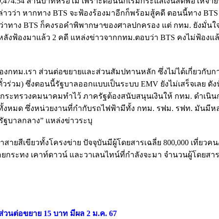
74.54 ล้านบาทหรือไม่ เพราะตอนนี้ก็เริ่มีกระแสเงินสดพอให้จ่ายหน
าวว่า หากทาง BTS จะฟ้องร้องมาอีกก็พร้อมสู้คดี ตอนนี้ทาง BTS ย
าดว่าทาง BTS ก็คงรอคำพิพากษาของศาลปกครอง แต่ กทม. ยังมั่น
ที่ 3 หลังฟ้องมาแล้ว 2 คดี แหล่งข่าวจากกทม.ตอบว่า BTS คงไม่ฟ้องแ
งินของกทม.เรา ส่วนต่อขยายและส่วนสัมปทานหลัก ซึ่งไม่ได้เกี่ยวกับกา
วร่วม) ซึ่งตอนนี้รัฐบาลออกแบบเป็นระบบ EMV ยังไม่เสร็จเลย ดังนั
่กระทรวงคมนาคมทำไว้ ภาครัฐต้องสนับสนุนเงินให้ กทม. ดำเนิน
หมด ซึ่งหน่วยงานที่กำกับรถไฟฟ้ามีทั้ง กทม. รฟม. รฟท. มันมีห
็นรัฐบาลกลาง” แหล่งข่าวระบุ
ยสีเขียวทั้งโครงข่าย ปัจจุบันมีผู้โดยสารเฉลี่ย 800,000 เที่ยวค
อยกระทง เคาท์ดาวน์ และวาเลนไทน์ที่กำลังจะมา จำนวนผู้โดยสารจ
่วนต่อขยาย 15 บาท มีผล 2 ม.ค. 67