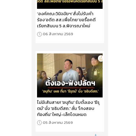
‘องค์คณะวินิจฉัยฯ’สั่งไม่รับคำ
ร้อง‘อดีต สส.เพื่อไทย’ขอรื้อคดี
เรียกสินบน 5 ล.พิจารณาใหม่
06 สิงหาคม 2569
ไม่มีเส้นสาย! 'อนุทิน' รับตั้งเอง 'ธีรุ
ตม์' นั่ง 'อธิบดีสถ.' ลั่น 'โกงสอบ
ท้องถิ่น' ใหญ่-เล็กโดนหมด
05 สิงหาคม 2569