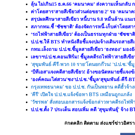
ลุ้น ไม่เกิน15 ธ.ค.66 ‘คมนาคม’ ส่งความเห็นกลับ ก
ค่าโดยสาร‘สายสีเขียวส่วนต่อขยาย 2’ รอ ‘คมนาคม
สรุปผลศึกษาสายสีเขียว หนี้บาน 9.8 หมื่นล้าน แ
สภากทม.ชี้ ‘ชัชชาติ’ ต้องจัดการหนี้-เก็บค่าโดยสา
‘รถไฟฟ้าสายสีเขียว’ ต้องเป็นธรรมทุกฝ่าย ‘ชัชชาต
ป.ป.ช.ให้ BTS ทำหนังสือชี้แจงปมจ้างเดินรถสายสี
กทม.เล็งถาม ป.ป.ช.ชี้มูลสายสีเขียว ‘ธงทอง’ มอง
เลขาฯป.ป.ช.คอนเฟิร์ม! ชี้มูลคดีรถไฟฟ้า'สายสีเขียว'
'สุขุมพันธ์-คีรี-พวก 10 ราย'โดนยกก๊วน! 'ป.ป.ช.'ชี้
‘บีทีเอส’แจงคดีสายสีเขียว! อ้างขอนัดหมายชี้แจงข้อ
‘องค์คณะไต่สวน’ชง‘ป.ป.ช.’ชี้มูล‘สุขุมพันธ์-คีรี-
กรุงเทพธนาคม’ ขอ ป.ป.ช. กันเป็นพยาน คดีฮั้วจ้าง
‘คีรี’ เปิดใจ ป.ป.ช.แจ้งข้อหา BTS เหมือนถูกแกล้ง
'วัชรพล' สั่งสอบเอกสารแจ้งข้อกล่าวหาคดีรถไฟฟ้
ป.ป.ช.ตั้ง 7 ประเด็น สอบเพิ่ม คดี ‘สุขุมพันธุ์' จ้าง
#กดคลิก ติดตาม ส่งแชร์ข่าวอิศรา ได