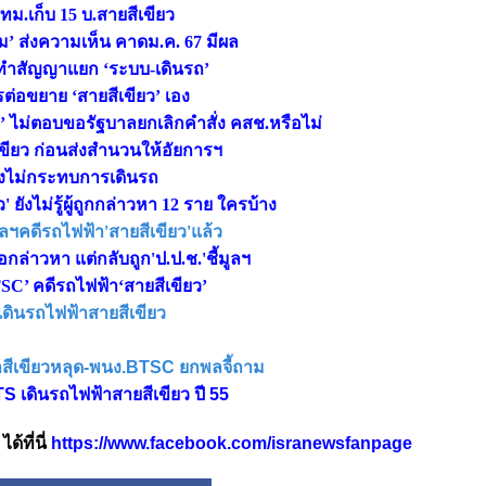
ทม.เก็บ 15 บ.สายสีเขียว
’ ส่งความเห็น คาดม.ค. 67 มีผล
นะทำสัญญาแยก ‘ระบบ-เดินรถ’
รต่อขยาย ‘สายสีเขียว’ เอง
ิ’ ไม่ตอบขอรัฐบาลยกเลิกคำสั่ง คสช.หรือไม่
เขียว ก่อนส่งสำนวนให้อัยการฯ
ยังไม่กระทบการเดินรถ
 ยังไม่รู้ผู้ถูกกล่าวหา 12 ราย ใครบ้าง
มูลฯคดีรถไฟฟ้า'สายสีเขียว'แล้ว
กล่าวหา แต่กลับถูก'ป.ป.ช.'ชี้มูลฯ
BTSC’ คดีรถไฟฟ้า‘สายสีเขียว’
เดินรถไฟฟ้าสายสีเขียว
าสีเขียวหลุด-พนง.BTSC ยกพลจี้ถาม
 BTS เดินรถไฟฟ้าสายสีเขียว ปี 55
้ที่นี่
https://www.facebook.com/isranewsfanpage