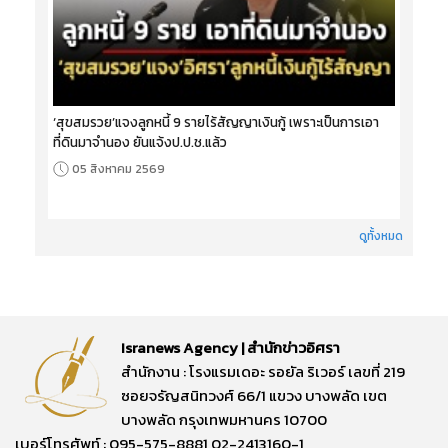
‘สุขสมรวย’แจงลูกหนี้ 9 รายไร้สัญญาเงินกู้ เพราะเป็นการเอา
ที่ดินมาจำนอง ยันแจ้งป.ป.ช.แล้ว
05 สิงหาคม 2569
ดูทั้งหมด
Isranews Agency | สำนักข่าวอิศรา
สำนักงาน : โรงแรมเดอะ รอยัล ริเวอร์ เลขที่ 219
ซอยจรัญสนิทวงศ์ 66/1 แขวง บางพลัด เขต
บางพลัด กรุงเทพมหานคร 10700
เบอร์โทรศัพท์ : 095-575-8881,02-2413160-1