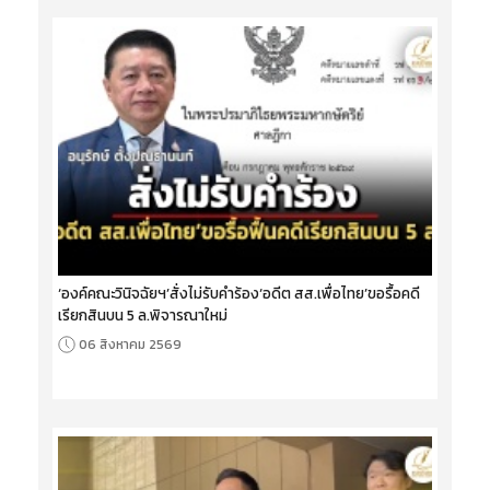
‘องค์คณะวินิจฉัยฯ’สั่งไม่รับคำร้อง‘อดีต สส.เพื่อไทย’ขอรื้อคดี
เรียกสินบน 5 ล.พิจารณาใหม่
06 สิงหาคม 2569