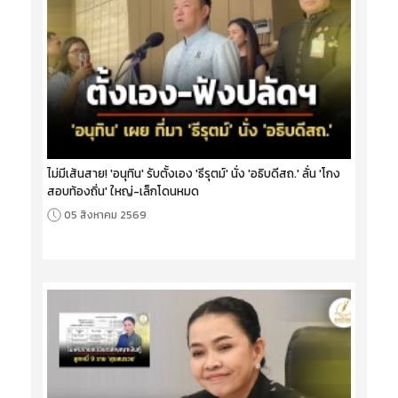
ไม่มีเส้นสาย! 'อนุทิน' รับตั้งเอง 'ธีรุตม์' นั่ง 'อธิบดีสถ.' ลั่น 'โกง
สอบท้องถิ่น' ใหญ่-เล็กโดนหมด
05 สิงหาคม 2569