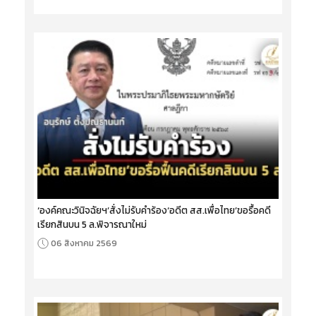
‘องค์คณะวินิจฉัยฯ’สั่งไม่รับคำร้อง‘อดีต สส.เพื่อไทย’ขอรื้อคดี
เรียกสินบน 5 ล.พิจารณาใหม่
06 สิงหาคม 2569