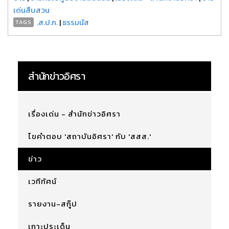
เด่นสืบสวน
.ส.ป.ก.
|
ธรรมนัส
TAGS
สำนักข่าวอิศรา
เรื่องเด่น - สำนักข่าวอิศรา
ไขคำตอบ 'สถาบันอิศรา' กับ 'สสส.'
ข่าว
เวทีทัศน์
รายงาน-สกู๊ป
เกาะประเด็น