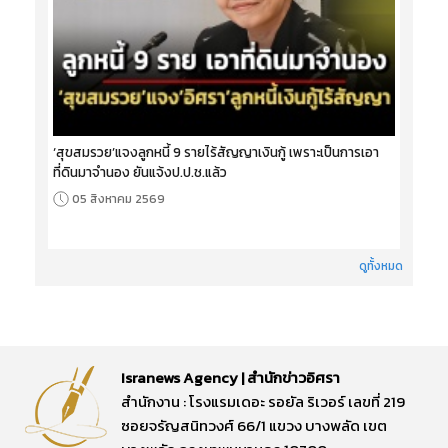
‘สุขสมรวย’แจงลูกหนี้ 9 รายไร้สัญญาเงินกู้ เพราะเป็นการเอา
ที่ดินมาจำนอง ยันแจ้งป.ป.ช.แล้ว
05 สิงหาคม 2569
ดูทั้งหมด
Isranews Agency | สำนักข่าวอิศรา
สำนักงาน : โรงแรมเดอะ รอยัล ริเวอร์ เลขที่ 219
ซอยจรัญสนิทวงศ์ 66/1 แขวง บางพลัด เขต