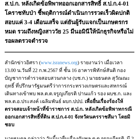
ส.ป.ก. หลังเกิดข้อพิพาทออกเอกสารสิทธิ์ ส.ป.ก.4-01
โคราชทับป่า ชี้พฤติการณ์ดำเนินการรวดเร็วผิดปกติ
สอบแค่ 3-4 เดือนเสร็จ แต่ยันผู้รับแจกเป็นเกษตรกร
หมด รวมถึงหญิงสาววัย 25 มีนอมินีให้นักธุรกิจหรือไม่
รอผลตรวจตำรวจ
สำนักข่าวอิศรา (
www.isranews.org
) รายงานว่า เมื่อเวลา
13.00 น.วันที่ 22 ก.พ.2567 ที่ ชั้น 16 อาคารพิทักษ์สันติ กอง
บัญชาการตำรวจสอบสวนกลาง (บช.ก.) นายธนดล สุวัณณะ
ฤทธิ์ ที่ปรึกษารัฐมนตรีว่าการกระทรวงเกษตรและสหกรณ์
เดินทางเข้าพบ พล.ต.ต.จรูญเกียรติ ปานแก้ว รอง ผบช.ก. และ
พล.ต.อ.ประสงค์ เฉลิมพันธ์ ผบก.ปปป.
เพื่อยื่นเรื่องร้องให้
ตรวจสอบเจ้าหน้าที่ข้าราชการ ส.ป.ก. หลังเกิดข้อพิพาทกรณี
ออกเอกสารสิทธิ์ที่ดิน ส.ป.ก.4-01 จังหวัดนครราชสีมา โดยมิ
ชอบ
นายธนดล กล่าวว่า วันนี้มายื่นเรื่องกับพล.ต.ต.จรูญเกียรติ มี 2