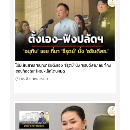
ไม่มีเส้นสาย! 'อนุทิน' รับตั้งเอง 'ธีรุตม์' นั่ง 'อธิบดีสถ.' ลั่น 'โกง
สอบท้องถิ่น' ใหญ่-เล็กโดนหมด
05 สิงหาคม 2569