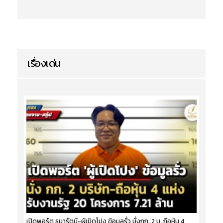
เรื่องเด่น
เปิดพอร์ต ธนารัตน์-ผู้เปิดโปง ข้อมูลรั่ว นั่งกก. 2 บ. ถือหุ้น 4