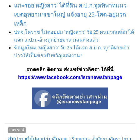
แกะรอย'หญิงสาว' ได้ที่ดิน ส.ป.ก.จุดพิพาทแนว
เขตอุทยานฯเขาใหญ่ แจ้งอายุ 25-โสด-อยู่มวก
เหล็ก
ปทจ.โคราช ไม่ตอบปม 'หญิงสาว' วัย 25 คนมวกเหล็ก ได้
แจก ส.ป.ก.-อ้างถูกย้ายมาส่วนกลางแล้ว
ข้อมูลใหม่ 'หญิงสาว' วัย 25 ได้แจก ส.ป.ก. ญาติฝ่ายเจ้า
บ่าวให้เป็นของรับขวัญแต่งงาน?
#กดคลิก ติดตาม ส่งแชร์ข่าวอิศรา ได้ที่นี่
https://www.facebook.com/isranewsfanpage
หมวดหมู่
ข่าว
|
ข่าวทั่วไปศูนย์ข่าวสืบสวน
|
เรื่องเด่น - สำนักข่าวอิศรา
|
ข่าว