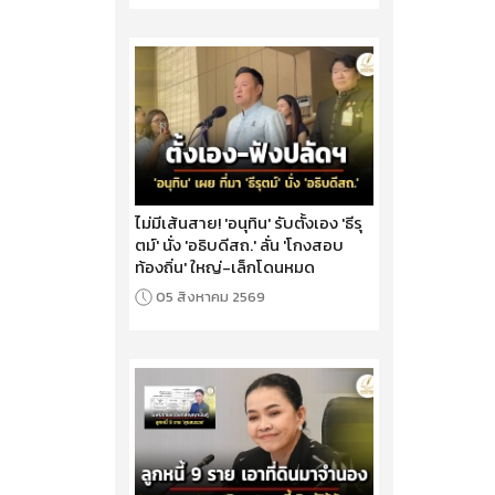
ไม่มีเส้นสาย! 'อนุทิน' รับตั้งเอง 'ธีรุ
ตม์' นั่ง 'อธิบดีสถ.' ลั่น 'โกงสอบ
ท้องถิ่น' ใหญ่-เล็กโดนหมด
05 สิงหาคม 2569