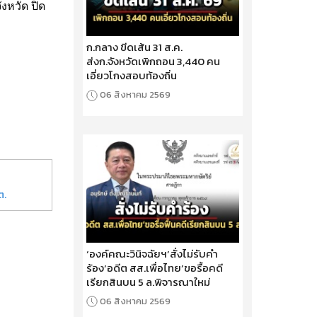
งหวัด ปิด
ก.กลาง ขีดเส้น 31 ส.ค.
ส่งก.จังหวัดเพิกถอน 3,440 คน
เอี่ยวโกงสอบท้องถิ่น
06 สิงหาคม 2569
ต.
‘องค์คณะวินิจฉัยฯ’สั่งไม่รับคำ
ร้อง‘อดีต สส.เพื่อไทย’ขอรื้อคดี
เรียกสินบน 5 ล.พิจารณาใหม่
06 สิงหาคม 2569