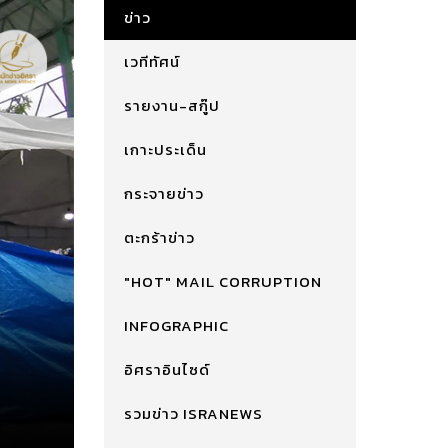
ข่าว
เวทีทัศน์
รายงาน-สกู๊ป
เกาะประเด็น
กระจายข่าว
ตะกร้าข่าว
"HOT" MAIL CORRUPTION
INFOGRAPHIC
อิศราอินไซด์
รวมข่าว ISRANEWS