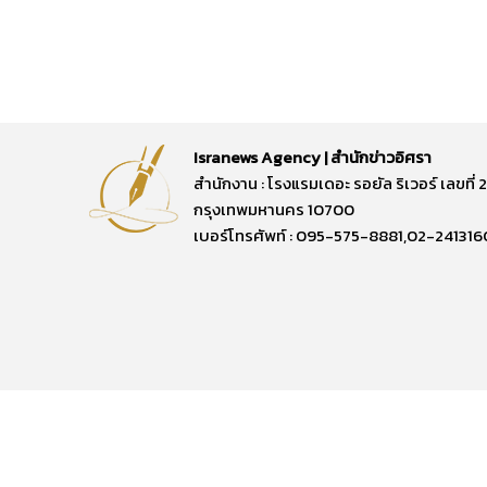
Isranews Agency | สำนักข่าวอิศรา
สำนักงาน : โรงแรมเดอะ รอยัล ริเวอร์ เลขท
กรุงเทพมหานคร 10700
เบอร์โทรศัพท์ : 095-575-8881,02-241316