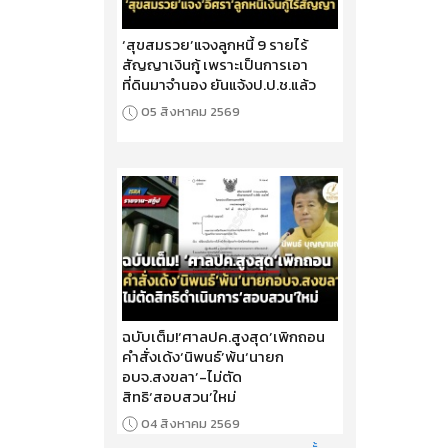
‘สุขสมรวย’แจงลูกหนี้ 9 รายไร้
สัญญาเงินกู้ เพราะเป็นการเอา
ที่ดินมาจำนอง ยันแจ้งป.ป.ช.แล้ว
05 สิงหาคม 2569
ฉบับเต็ม!‘ศาลปค.สูงสุด’เพิกถอน
คำสั่งเด้ง‘นิพนธ์’พ้น‘นายก
อบจ.สงขลา’-ไม่ตัด
สิทธิ‘สอบสวน’ใหม่
04 สิงหาคม 2569