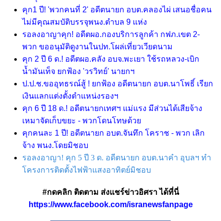
คุก1 ปี! 'พวกคนที่ 2' อดีตนายก อบต.คลองไผ่ เสนอชื่อคน
ไม่มีคุณสมบัติบรรจุพนง.ตำบล 9 แห่ง
รอลงอาญาคุก! อดีตผอ.กองบริการลูกค้า กฟภ.เขต 2-
พวก ขออนุมัติดูงานในปท.โผล่เที่ยวเวียดนาม
คุก 2 ปี 6 ด.! อดีตผอ.คลัง อบจ.พะเยา ใช้รถหลวง-เบิก
น้ำมันเท็จ ยกฟ้อง 'วรวิทย์' นายกฯ
ป.ป.ช.ขออุทธรณ์สู้ ! ยกฟ้อง อดีตนายก อบต.นาโพธิ์ เรียก
เงินแลกแต่งตั้งตำแหน่งรองฯ
คุก 6 ปี 18 ด.! อดีตนายกเทศฯ แม่แรง มีส่วนได้เสียจ้าง
เหมาจัดเก็บขยะ - พวกโดนโทษด้วย
คุกคนละ 1 ปี! อดีตนายก อบต.จันทึก โคราช - พวก เลิก
จ้าง พนง.โดยมิชอบ
รอลงอาญา! คุก 5 ปี 3 ด. อดีตนายก อบต.นาคำ อุบลฯ ทำ
โครงการติดตั้งไฟฟ้าแสงอาทิตย์มิชอบ
#กดคลิก ติดตาม ส่งแชร์ข่าวอิศรา ได้ที่นี่
https://www.facebook.com/isranewsfanpage