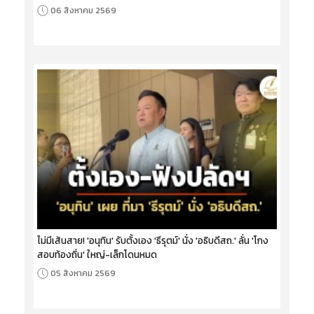
06 สิงหาคม 2569
ไม่มีเส้นสาย! 'อนุทิน' รับตั้งเอง 'ธีรุตม์' นั่ง 'อธิบดีสถ.' ลั่น 'โกง
สอบท้องถิ่น' ใหญ่-เล็กโดนหมด
05 สิงหาคม 2569