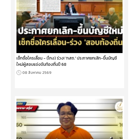
เช็กชื่อใครเลื่อน - (โกง) ร่วง! 'กสถ.' ประกาศยกเลิก-ขึ้นบัญชี
ใหม่ผู้สอบแข่งขันท้องถิ่นปี 68
08 สิงหาคม 2569