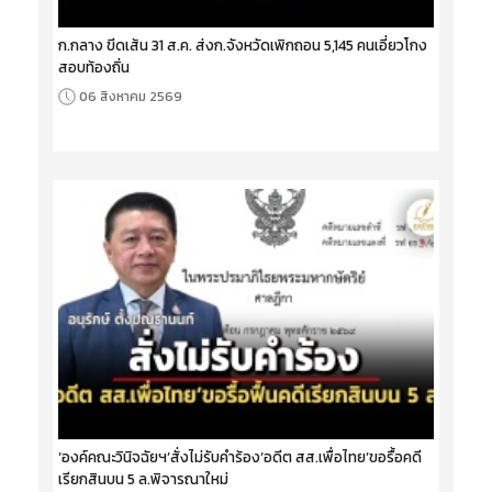
ก.กลาง ขีดเส้น 31 ส.ค. ส่งก.จังหวัดเพิกถอน 5,145 คนเอี่ยวโกง
สอบท้องถิ่น
06 สิงหาคม 2569
‘องค์คณะวินิจฉัยฯ’สั่งไม่รับคำร้อง‘อดีต สส.เพื่อไทย’ขอรื้อคดี
เรียกสินบน 5 ล.พิจารณาใหม่