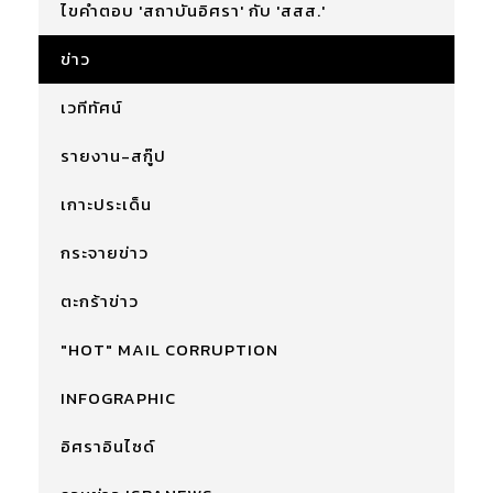
ไขคำตอบ 'สถาบันอิศรา' กับ 'สสส.'
ข่าว
เวทีทัศน์
รายงาน-สกู๊ป
เกาะประเด็น
กระจายข่าว
ตะกร้าข่าว
"HOT" MAIL CORRUPTION
INFOGRAPHIC
อิศราอินไซด์