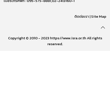
เบอร์โทรศัพท์ : 095-575-8881,02-2413160-1
ติดต่อเรา
|
Site Map
Copyright © 2010 - 2023 https://www.isra.or.th All rights
reserved.
อ่านเพิ่มเติม
arrow_forward_ios
Powered by 
GliaStudios