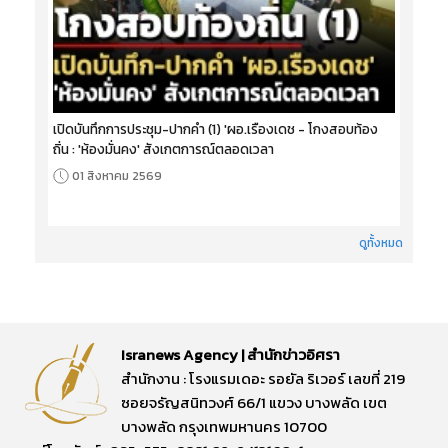
เปิดบันทึกการประชุม-ปากคำ (1) 'ผอ.เรืองเดช - โกงสอบท้อง
ถิ่น : 'ห้องมั่นคง' สังเกตการณ์ตลอดเวลา
01 สิงหาคม 2569
ดูทั้งหมด
Isranews Agency | สำนักข่าวอิศรา
สำนักงาน : โรงแรมเดอะ รอยัล ริเวอร์ เลขที่ 219
ซอยจรัญสนิทวงศ์ 66/1 แขวง บางพลัด เขต
บางพลัด กรุงเทพมหานคร 10700