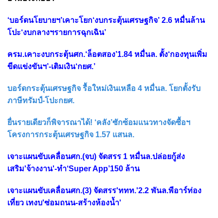
‘บอร์ดนโยบายฯ’เคาะโยก‘งบกระตุ้นเศรษฐกิจ’ 2.6 หมื่นล้าน
โปะ‘งบกลางฯรายการฉุกเฉิน’
ครม.เคาะงบกระตุ้นศก.‘ล็อตสอง’1.84 หมื่นล. ตั้ง‘กองทุนเพิ่ม
ขีดแข่งขันฯ’-เติมเงิน‘กยศ.’
บอร์ดกระตุ้นเศรษฐกิจ รื้อใหม่เงินเหลือ 4 หมื่นล. โยกตั้งรับ
ภาษีทรัมป์-โปะกยศ.
ยื่นรายเดียวก็พิจารณาได้! ‘คลัง’ซักซ้อมแนวทางจัดซื้อฯ
โครงการกระตุ้นเศรษฐกิจ 1.57 แสนล.
เจาะแผนขับเคลื่อนศก.(จบ) จัดสรร 1 หมื่นล.ปล่อยกู้ส่ง
เสริม'จ้างงาน'-ทำ‘Super App’150 ล้าน
เจาะแผนขับเคลื่อนศก.(3) จัดสรร'ททท.'2.2 พันล.พีอาร์ท่อง
เที่ยว เทงบ'ซ่อมถนน-สร้างห้องน้ำ'