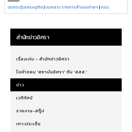
งบกระตุ้นเศรษฐกิจ
|
งบกลาง รายการสำรองจ่ายฯ
|
ครม.
สำนักข่าวอิศรา
เรื่องเด่น - สำนักข่าวอิศรา
ไขคำตอบ 'สถาบันอิศรา' กับ 'สสส.'
ข่าว
เวทีทัศน์
รายงาน-สกู๊ป
เกาะประเด็น