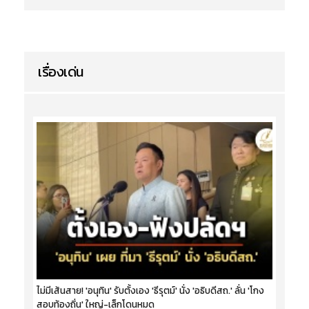
เรื่องเด่น
ไม่มีเส้นสาย! 'อนุทิน' รับตั้งเอง 'ธีรุตม์' นั่ง 'อธิบดีสถ.' ลั่น 'โกง
สอบท้องถิ่น' ใหญ่-เล็กโดนหมด