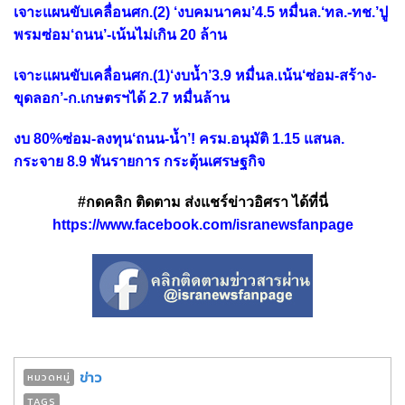
เจาะแผนขับเคลื่อนศก.(2) ‘งบคมนาคม’4.5 หมื่นล.‘ทล.-ทช.’ปู
พรมซ่อม‘ถนน’-เน้นไม่เกิน 20 ล้าน
เจาะแผนขับเคลื่อนศก.(1)‘งบน้ำ’3.9 หมื่นล.เน้น‘ซ่อม-สร้าง-
ขุดลอก’-ก.เกษตรฯได้ 2.7 หมื่นล้าน
งบ 80%ซ่อม-ลงทุน‘ถนน-น้ำ’! ครม.อนุมัติ 1.15 แสนล.
กระจาย 8.9 พันรายการ กระตุ้นเศรษฐกิจ
#กดคลิก ติดตาม ส่งแชร์ข่าวอิศรา ได้ที่นี่
https://www.facebook.com/isranewsfanpage
ข่าว
หมวดหมู่
TAGS