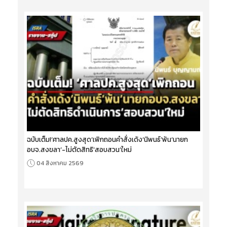
ฉบับเต็ม!‘ศาลปค.สูงสุด’เพิกถอนคำสั่งเด้ง‘นิพนธ์’พ้น‘นายก
อบจ.สงขลา’-ไม่ตัดสิทธิ‘สอบสวน’ใหม่
04 สิงหาคม 2569