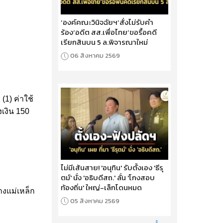
‘องค์คณะวินิจฉัยฯ’สั่งไม่รับคำ
ร้อง‘อดีต สส.เพื่อไทย’ขอรื้อคดี
เรียกสินบน 5 ล.พิจารณาใหม่
06 สิงหาคม 2569
:
(1) ค่าใช้
เงิน 150
ไม่มีเส้นสาย! 'อนุทิน' รับตั้งเอง 'ธีรุ
ตม์' นั่ง 'อธิบดีสถ.' ลั่น 'โกงสอบ
ท้องถิ่น' ใหญ่-เล็กโดนหมด
งแม่เหล็ก
05 สิงหาคม 2569