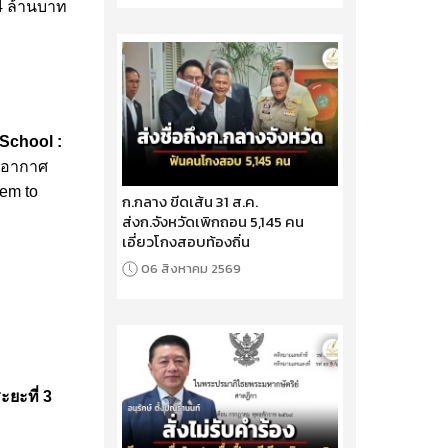
4 ล้านบาท
 School :
ิอากาศ
tem to
ก.กลาง ขีดเส้น 31 ส.ค.
ส่งก.จังหวัดเพิกถอน 5,145 คน
เอี่ยวโกงสอบท้องถิ่น
06 สิงหาคม 2569
ยะที่ 3