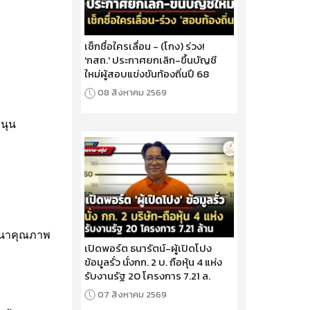
เช็กชื่อใครเลื่อน - (โกง) ร่วง!
'กสถ.' ประกาศยกเลิก-ขึ้นบัญชี
ใหม่ผู้สอบแข่งขันท้องถิ่นปี 68
08 สิงหาคม 2569
หนุน
ฒนาคุณภาพ
เปิดพอร์ต ธนารัตน์-ผู้เปิดโปง
ข้อมูลรั่ว นั่งกก. 2 บ. ถือหุ้น 4 แห่ง
รับงานรัฐ 20 โครงการ 7.21 ล.
07 สิงหาคม 2569