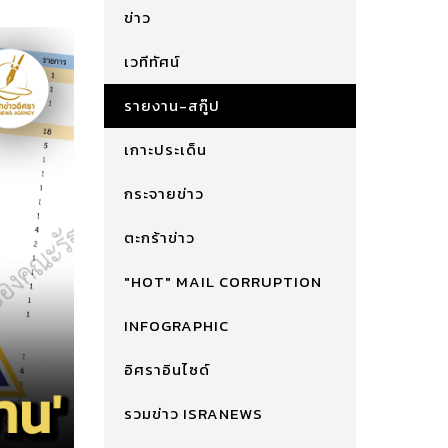
ข่าว
เวทีทัศน์
รายงาน-สกู๊ป
เกาะประเด็น
กระจายข่าว
ตะกร้าข่าว
"HOT" MAIL CORRUPTION
INFOGRAPHIC
อิศราอินไซด์
รวมข่าว ISRANEWS