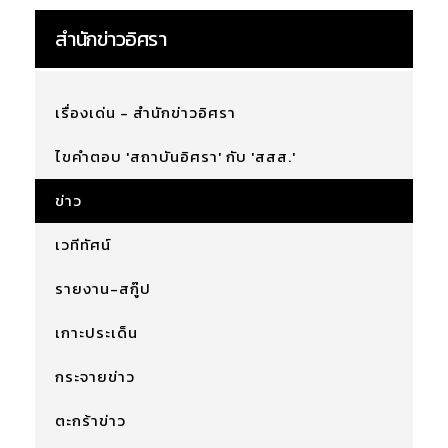
สำนักข่าวอิศรา
เรื่องเด่น - สำนักข่าวอิศรา
ไขคำตอบ 'สถาบันอิศรา' กับ 'สสส.'
ข่าว
เวทีทัศน์
รายงาน-สกู๊ป
เกาะประเด็น
กระจายข่าว
ตะกร้าข่าว