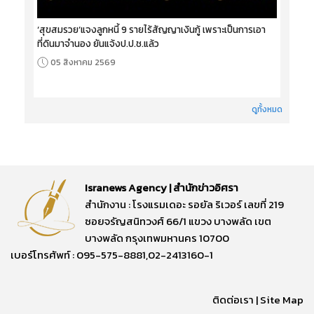
‘สุขสมรวย’แจงลูกหนี้ 9 รายไร้สัญญาเงินกู้ เพราะเป็นการเอา
ที่ดินมาจำนอง ยันแจ้งป.ป.ช.แล้ว
05 สิงหาคม 2569
ดูทั้งหมด
Isranews Agency | สำนักข่าวอิศรา
สำนักงาน : โรงแรมเดอะ รอยัล ริเวอร์ เลขที่ 219
ซอยจรัญสนิทวงศ์ 66/1 แขวง บางพลัด เขต
บางพลัด กรุงเทพมหานคร 10700
เบอร์โทรศัพท์ : 095-575-8881,02-2413160-1
ติดต่อเรา
|
Site Map