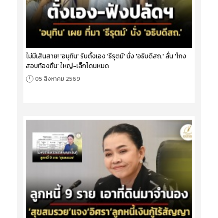
ไม่มีเส้นสาย! 'อนุทิน' รับตั้งเอง 'ธีรุตม์' นั่ง 'อธิบดีสถ.' ลั่น 'โกง
สอบท้องถิ่น' ใหญ่-เล็กโดนหมด
05 สิงหาคม 2569