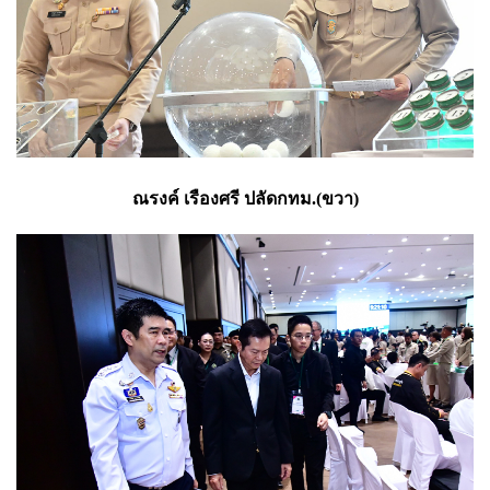
ณรงค์ เรืองศรี ปลัดกทม.(ขวา)