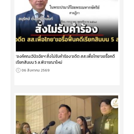
‘องค์คณะวินิจฉัยฯ’สั่งไม่รับคำร้อง‘อดีต สส.เพื่อไทย’ขอรื้อคดี
เรียกสินบน 5 ล.พิจารณาใหม่
06 สิงหาคม 2569