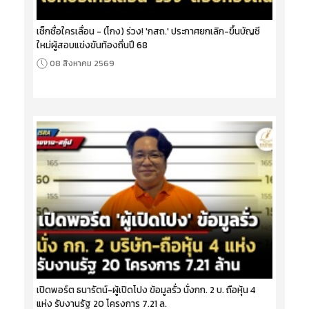
เช็กชื่อใครเลื่อน - (โกง) ร่วง! 'กสถ.' ประกาศยกเลิก-ขึ้นบัญชี
ใหม่ผู้สอบแข่งขันท้องถิ่นปี 68
08 สิงหาคม 2569
เปิดพอร์ต ธนารัตน์-ผู้เปิดโปง ข้อมูลรั่ว นั่งกก. 2 บ. ถือหุ้น 4
แห่ง รับงานรัฐ 20 โครงการ 7.21 ล.