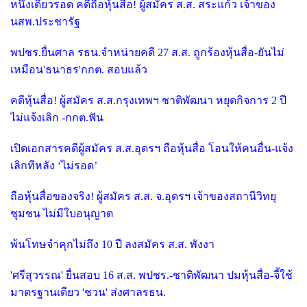
หนึ่งเดียวรอด คดีถือหุ้นสื่อ! ผู้สมัคร ส.ส. สระแก้ว เจ้าของ
นสพ.ประชารัฐ
พปชร.ยื่นศาล รธน.จำหน่ายคดี 27 ส.ส. ถูกร้องหุ้นสื่อ-ยันไม่
เหมือน'ธนาธร'กกต. สอบแล้ว
คดีหุ้นสื่อ! ผู้สมัคร ส.ส.กรุงเทพฯ ชาติพัฒนา หยุดกิจการ 2 ปี
ไม่แจ้งเลิก -กกต.ฟัน
เปิดเอกสารคดีผู้สมัคร ส.ส.อุดรฯ ถือหุ้นสื่อ โอนให้คนอื่น-แจ้ง
เลิกทีหลัง ‘ไม่รอด’
ถือหุ้นสื่อของจริง! ผู้สมัคร ส.ส. จ.อุดรฯ เจ้าของสถานีวิทยุ
ชุมชน ไม่มีใบอนุญาต
พ้นโทษจำคุกไม่ถึง 10 ปี ลงสมัคร ส.ส. พังงา
'ศรีสุวรรณ' ยื่นสอบ 16 ส.ส. พปชร.-ชาติพัฒนา ปมหุ้นสื่อ-จี้ใช้
มาตรฐานเดียว 'ชวน' ส่งศาลรธน.