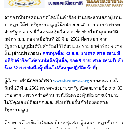
จากกรณีพรรคอนาคตใหม่ยื่นคำร้องผ่านประธานสภาผู้แทน
ราษฎร ให้ศาลรัฐธรรมนูญวินิจฉัย ส.ส. 41 ราย จาก 6 พรรค
ฝ่ายรัฐบาล กรณีถือครองหุ้นสื่อ อาจเข้าข่ายไม่มีคุณสมบัติ
สมัคร ส.ส. ต่อมาเมื่อวันที่ 26 มิ.ย. 2562 ที่ผ่านมา ศาล
รัฐธรรมนูญมีมติรับคำร้องไว้ไต่สวน 32 ราย ยกคำร้อง 9 ราย
นั้น
(อ่านประกอบ :
ครบทุกชื่อ! 32 ส.ส. 6 พรรค ศาล รธน. มี
มติรับคำร้องไต่สวนปมถือหุ้นสื่อ
,
รอด 9 ราย! ศาล รธน.รับคำ
ร้อง 32 ส.ส.ปมถือหุ้นสื่อ-ไม่สั่งหยุดปฏิบัติหน้าที่
)
ผู้สื่อข่าว
สำนักข่าวอิศรา
www.isranews.org
รายงานว่า เมื่อ
วันที่ 27 มิ.ย. 2562 พรรคพลังประชารัฐ เปิดเผยรายชื่อ ส.ส. 33
ราย จาก 5 พรรคฝ่ายค้าน กรณีถือครองหุ้นสื่อ อาจเข้าข่าย
ไม่มีคุณสมบัติสมัคร ส.ส. เพื่อเตรียมยื่นคำร้องต่อศาล
รัฐธรรมนูญ
ที่อาคารทีโอทีแจ้งวัฒนะ ที่ประชุมสภาผู้แทนราษฎรชั่วคราว