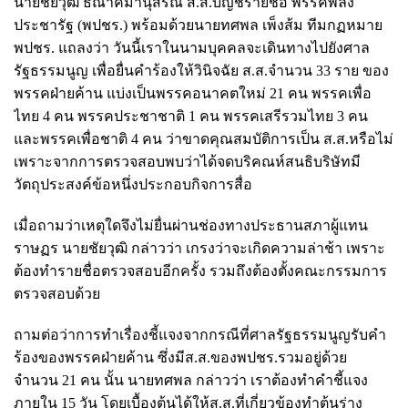
นายชัยวุฒิ ธณาคมานุสรณ์ ส.ส.บัญชีรายชื่อ พรรคพลัง
ประชารัฐ (พปชร.) พร้อมด้วยนายทศพล เพ็งส้ม ทีมกฏหมาย
พปชร. แถลงว่า วันนี้เราในนามบุคคลจะเดินทางไปยังศาล
รัฐธรรมนูญ เพื่อยื่นคำร้องให้วินิจฉัย ส.ส.จำนวน 33 ราย ของ
พรรคฝ่ายค้าน แบ่งเป็นพรรคอนาคตใหม่ 21 คน พรรคเพื่อ
ไทย 4 คน พรรคประชาชาติ 1 คน พรรคเสรีรวมไทย 3 คน
และพรรคเพื่อชาติ 4 คน ว่าขาดคุณสมบัติการเป็น ส.ส.หรือไม่
เพราะจากการตรวจสอบพบว่าได้จดบริคณห์สนธิบริษัทมี
วัตถุประสงค์ข้อหนึ่งประกอบกิจการสื่อ
เมื่อถามว่าเหตุใดจึงไม่ยื่นผ่านช่องทางประธานสภาผู้แทน
ราษฏร นายชัยวุฒิ กล่าวว่า เกรงว่าจะเกิดความล่าช้า เพราะ
ต้องทำรายชื่อตรวจสอบอีกครั้ง รวมถึงต้องตั้งคณะกรรมการ
ตรวจสอบด้วย
ถามต่อว่าการทำเรื่องชี้แจงจากกรณีที่ศาลรัฐธรรมนูญรับคำ
ร้องของพรรคฝ่ายค้าน ซึ่งมีส.ส.ของพปชร.รวมอยู่ด้วย
จำนวน 21 คน นั้น นายทศพล กล่าวว่า เราต้องทำคำชี้แจง
ภายใน 15 วัน โดยเบื้องต้นได้ให้ส.ส.ที่เกี่ยวข้องทำต้นร่าง