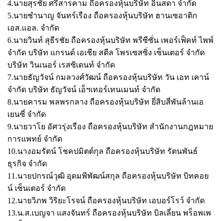
4.นายสุรชัย ศรีสารคาม ถือครองหุ้นบริษัท อินสดา จำกัด
5.นายชำนาญ จันทร์เรือง ถือครองหุ้นบริษัท ฮานเซอาติก
เอส.แอล. จำกัด
6.นายวินท์ สุธีรชัย ถือครองหุ้นบริษัท พรีซีซั่น เพอร์เฟ็คท์ ไพพ์
จำกัด บริษัท แกรนด์ เอเชีย สตีล โพรเซสซิ่ง เซ็นเตอร์ จำกัด
บริษัท วินเนอร์ เรสซิเดนท์ จำกัด
7.นายธัญวัจน์ กมลวงศ์วัฒน์ ถือครองหุ้นบริษัท วัน เอท เคาน์
จำกัด บริษัท ธัญวัจน์ เอ็ฯเทอร์เทนเมนท์ จำกัด
8.นายคารม พลพรกลาง ถือครองหุ้นบริษัท ยี่สิบสี่พันล้านเอ
เยนซี่ จำกัด
9.นายวาโย อัศวรุ่งเรือง ถือครองหุ้นบริษัท สำนักงานกฎหมาย
การแพทย์ จำกัด
10.นางอมรัตน์ โชคปมิตต์กุล ถือครองหุ้นบริษัท รัตนพันธ์
ธุรกิจ จำกัด
11.นายปกรณ์วุฒิ อุดมพิพัฒน์สกุล ถือครองหุ้นบริษัท บิทคอย
น์ เซ็นเตอร์ จำกัด
12.นายวิภพ วิริยะโรจน์ ถือครองหุ้นบริษัท เอบอร์โรว์ จำกัด
13.น.ส.เบญจา แสงจันทร์ ถือครองหุ้นบริษัท บิลเลี่ยน พร็อพเพ