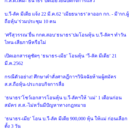
ก.ล.ต.เพิ่ม-‘ธนาธร’ปัดเอี่ยวยันปิดกิจการแล้ว
บ.วี-ลัค มีเดีย แจ้ง 22 มี.ค.62 ‘เมียธนาธร’ลาออก กก. - มี‘กก.ผู้
ถือหุ้น’ร่วมประชุม 10 คน
‘ศรีสุวรรณ’ยื่น กกต.สอบ‘ธนาธร’ปมโอนหุ้น บ.วี-ลัคฯ ทำวัน
ไหน-เสียภาษีหรือไม่
เปิดเอกสารดูชัดๆ ‘ธนาธร-เมีย’ โอนหุ้น ‘วี-ลัค มีเดีย’ 21
มี.ค.2562
กรณีตัวอย่าง! ศึกษาคำสั่งศาลฎีกาฯวินิจฉัยห้ามผู้สมัคร
ส.ส.ถือหุ้น-ประกอบกิจการสื่อ
‘ธนาธร’โชว์เอกสารโอนหุ้น บ.วี-ลัคฯให้ ‘แม่’ 1 เดือนก่อน
สมัคร ส.ส.-ไม่หวั่นมีปัญหาทางกฎหมาย
‘ธนาธร-เมีย’ โอน บ.วี-ลัค มีเดีย 900,000 หุ้น ให้แม่ ก่อนเลือก
ตั้ง 3 วัน