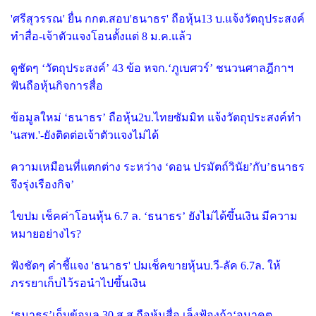
'ศรีสุวรรณ' ยื่น กกต.สอบ'ธนาธร' ถือหุ้น13 บ.แจ้งวัตถุประสงค์
ทำสื่อ-เจ้าตัวแจงโอนตั้งแต่ 8 ม.ค.แล้ว
ดูชัดๆ ‘วัตถุประสงค์’ 43 ข้อ หจก.‘ภูเบศวร์’ ชนวนศาลฎีกาฯ
ฟันถือหุ้นกิจการสื่อ
ข้อมูลใหม่ ‘ธนาธร’ ถือหุ้น2บ.ไทยซัมมิท แจ้งวัตถุประสงค์ทำ
'นสพ.'-ยังติดต่อเจ้าตัวแจงไม่ได้
ความเหมือนที่แตกต่าง ระหว่าง ‘ดอน ปรมัตถ์วินัย’กับ’ธนาธร
จึงรุ่งเรืองกิจ’
ไขปม เช็คค่าโอนหุ้น 6.7 ล. ‘ธนาธร’ ยังไม่ได้ขึ้นเงิน มีความ
หมายอย่างไร?
ฟังชัดๆ คำชี้แจง 'ธนาธร' ปมเช็คขายหุ้นบ.วี-ลัค 6.7ล. ให้
ภรรยาเก็บไว้รอนำไปขึ้นเงิน
‘ธนาธร’เก็บข้อมูล 30 ส.ส.ถือหุ้นสื่อ เล็งฟ้องถ้า‘อนาคต