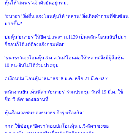
หุ้นให้‘สมพร’-เจ้าตัวยันอยู่กทม.
‘ธนาธร’ ยิ่งดิ้น แจงโอนหุ้นให้ ‘หลาน’ ยิ่งเกิดคำถามที่ซับซ้อน
มากขึ้น?
ปมหุ้น‘ธนาธร’ให้ยึด ป.แพ่งฯ ม.1139 เป็นหลัก-โอนสลับไปมา
กี่รอบก็ได้แต่ต้องแจ้งกรมพัฒฯ
'ธนาธร'แจงโอนหุ้น 8 ม.ค.'แม่'โอนต่อให้'หลาน'จึงมีผู้ถือหุ้น
10 คน-ยันไม่ได้ร่วมประชุม
7 เงื่อนปม โอนหุ้น ‘ธนาธร’ 8 ม.ค. หรือ 21 มี.ค.62 ?
พนักงานยัน เห็นพี่สาว'ธนาธร' ร่วมประชุม วันที่ 19 มี.ค. ใช้
ชื่อ 'วี-ลัค' จองสถานที่
หุ้นสื่อมวลชนของธนาธร จึงรุ่งเรืองกิจ !
กกต.ใช้ข้อมูล‘อิศรา’สอบปมโอนหุ้น บ.วี-ลัคฯ ชงขอ