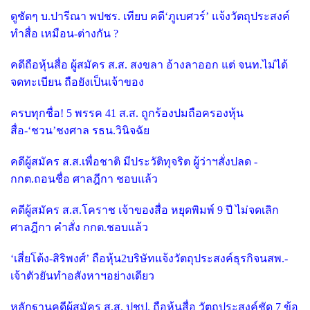
ดูชัดๆ บ.ปารีณา พปชร. เทียบ คดี‘ภูเบศวร์’ แจ้งวัตถุประสงค์
ทำสื่อ เหมือน-ต่างกัน ?
คดีถือหุ้นสื่อ ผู้สมัคร ส.ส. สงขลา อ้างลาออก แต่ จนท.ไม่ได้
จดทะเบียน ถือยังเป็นเจ้าของ
ครบทุกชื่อ! 5 พรรค 41 ส.ส. ถูกร้องปมถือครองหุ้น
สื่อ-‘ชวน’ชงศาล รธน.วินิจฉัย
คดีผู้สมัคร ส.ส.เพื่อชาติ มีประวัติทุจริต ผู้ว่าฯสั่งปลด -
กกต.ถอนชื่อ ศาลฎีกา ชอบแล้ว
คดีผู้สมัคร ส.ส.โคราช เจ้าของสื่อ หยุดพิมพ์ 9 ปี ไม่จดเลิก
ศาลฎีกา คำสั่ง กกต.ชอบแล้ว
‘เสี่ยโต้ง-สิริพงศ์’ ถือหุ้น2บริษัทแจ้งวัตถุประสงค์ธุรกิจนสพ.-
เจ้าตัวยันทำอสังหาฯอย่างเดียว
หลักฐานคดีผู้สมัคร ส.ส. ปชป. ถือหุ้นสื่อ วัตถุประสงค์ชัด 7 ข้อ