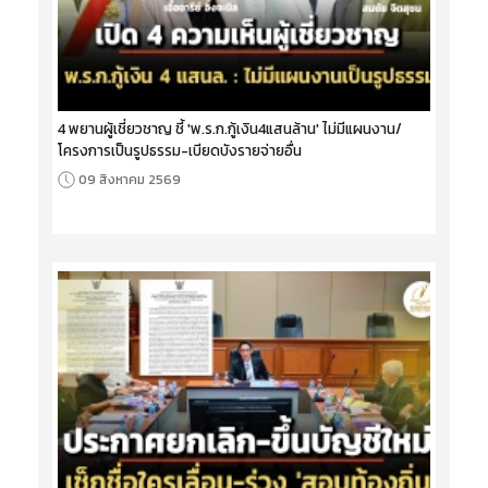
4 พยานผู้เชี่ยวชาญ ชี้ 'พ.ร.ก.กู้เงิน4แสนล้าน' ไม่มีแผนงาน/
โครงการเป็นรูปธรรม-เบียดบังรายจ่ายอื่น
09 สิงหาคม 2569