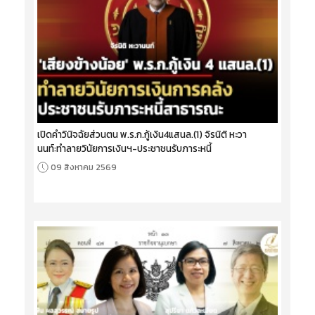
เปิดคำวินิจฉัยส่วนตน พ.ร.ก.กู้เงิน4แสนล.(1) จิรนิติ หะวา
นนท์:ทำลายวินัยการเงินฯ-ประชาชนรับภาระหนี้
09 สิงหาคม 2569