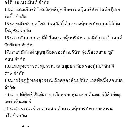
อร์ตี้ แมเนจเม้นท์ จำกัด
14.นายสมเกียรติ ไชยวิสุทธิกุล ถือครองหุ้นบริษัท ไนน์กรุ๊ปเท
รดดิ้ง จำกัด
15.นายณัฐชา บุญไชยอินสวัสดิ์ ถือครองหุ้นบริษัท เอสอีอีเอ็ม
โซลูชั่น จำกัด
16.น.ส.กวินนาถ ตาคีย์ ถือครองหุ้นบริษัท จาสติก้า ลอว์ แอนด์
บิสซิเนส จำกัด
17.นายวุฒินันท์ บุญชู ถือครองหุ้นบริษัท รุ่งเรืองสยาม ซูมิ
คอน จำกัด
18.น.ส.สุทธวรรณ สุบรรณ ณ อยุธยา ถือครองหุ้นบริษัท จี
ราฟ จำกัด
19.นายจิรัฏฐ์ ทองสุวรรณ์ ถือครองหุ้นบริษัท เอสพีหนึ่งหกแปด
จำกัด
20.นายปดิพัทธ์ สันติภาดา ถือครองหุ้น หจก.คินเดอร์วิล์ เอ็ดดู
แคร์ เซ็นเตอร์
21.น.ส.วรรณวรี ตะล่อมสิน ถือครองหุ้นบริษัท เดอะเบรน
สโตร์ จำกัด