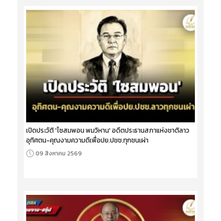
เปิดประวัติ 'ไซสมพอน พมวิหาน' อดีตประธานสภาแห่งชาติลาว
อุทิศตน-คุณงามความดีเพื่อปย.ปชช.ทุกชนเผ่า
09 สิงหาคม 2569