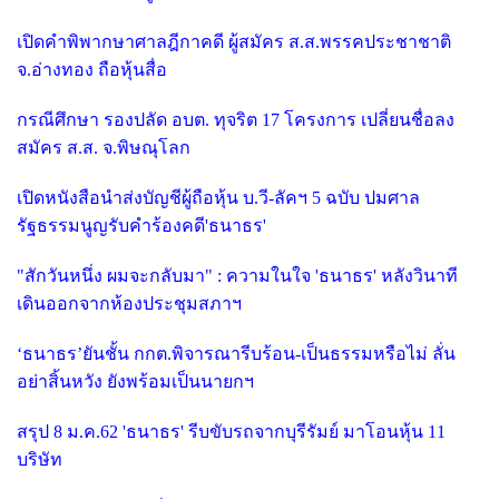
เปิดคำพิพากษาศาลฎีกาคดี ผู้สมัคร ส.ส.พรรคประชาชาติ
จ.อ่างทอง ถือหุ้นสื่อ
กรณีศึกษา รองปลัด อบต. ทุจริต 17 โครงการ เปลี่ยนชื่อลง
สมัคร ส.ส. จ.พิษณุโลก
เปิดหนังสือนำส่งบัญชีผู้ถือหุ้น บ.วี-ลัคฯ 5 ฉบับ ปมศาล
รัฐธรรมนูญรับคำร้องคดี'ธนาธร'
"สักวันหนึ่ง ผมจะกลับมา" : ความในใจ 'ธนาธร' หลังวินาที
เดินออกจากห้องประชุมสภาฯ
‘ธนาธร’ยันชั้น กกต.พิจารณารีบร้อน-เป็นธรรมหรือไม่ ลั่น
อย่าสิ้นหวัง ยังพร้อมเป็นนายกฯ
สรุป 8 ม.ค.62 'ธนาธร' รีบขับรถจากบุรีรัมย์ มาโอนหุ้น 11
บริษัท