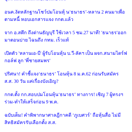
อนค.งัดหลักฐานโชว์ปมโอนหุ้ น‘ธนาธร’-หลาน 2 คนมาเพื่อ
ตามหนี้ หอบเอกสารแจง กกต.แล้ว
จาก อ.สตึก ถึงด่านธัญบุรี ใช้เวลา 5 ชม.27 นาที! 'ธนาธร'ออก
มาตอนบ่าย ไฉนถึง กทม. เร็วแท้
เปิดตัว 'หลานเอ-บี' ผู้รับโอนหุ้น บ.วี-ลัคฯ เป็น ผจก.สนามไดร์ฟ
กอล์ฟ ลูก 'พี่ชายสมพร'
ปริศนา! คำชี้แจง‘ธนาธร’ โอนหุ้น 8 ม.ค.62 ก่อนรับสมัคร
ส.ส. 30 วัน แค่เรื่องบังเอิญ?
กกต.ตั้ง กก.สอบปมโอนหุ้น‘ธนาธร’ ทางการ! เชิญ 7 ผู้ทรงฯ
ร่วม-ทำให้เสร็จก่อน 9 พ.ค.
ฉบับเต็ม! คำพิพากษาศาลฎีกาคดี ‘ภูเบศวร์’ ถือหุ้นสื่อ ไม่มี
สิทธิสมัครรับเลือกตั้ง ส.ส.