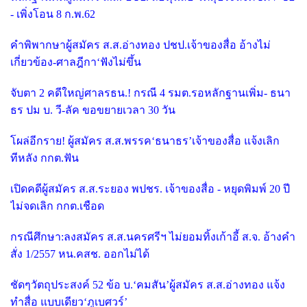
- เพิ่งโอน 8 ก.พ.62
คำพิพากษาผู้สมัคร ส.ส.อ่างทอง ปชป.เจ้าของสื่อ อ้างไม่
เกี่ยวข้อง-ศาลฎีกา‘ฟังไม่ขึ้น
จับตา 2 คดีใหญ่ศาลรธน.! กรณี 4 รมต.รอหลักฐานเพิ่ม- ธนา
ธร ปม บ. วี-ลัค ขอขยายเวลา 30 วัน
โผล่อีกราย! ผู้สมัคร ส.ส.พรรค‘ธนาธร’เจ้าของสื่อ แจ้งเลิก
ทีหลัง กกต.ฟัน
เปิดคดีผู้สมัคร ส.ส.ระยอง พปชร. เจ้าของสื่อ - หยุดพิมพ์ 20 ปี
ไม่จดเลิก กกต.เชือด
กรณีศึกษา:ลงสมัคร ส.ส.นครศรีฯ ไม่ยอมทิ้งเก้าอี้ ส.จ. อ้างคำ
สั่ง 1/2557 หน.คสช. ออกไม่ได้
ชัดๆวัตถุประสงค์ 52 ข้อ บ.‘คมสัน’ผู้สมัคร ส.ส.อ่างทอง แจ้ง
ทำสื่อ แบบเดียว‘ภูเบศวร์’