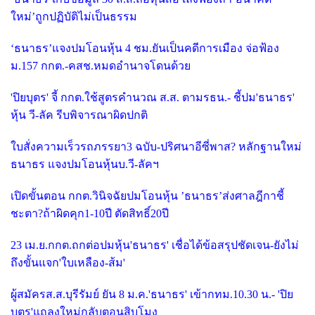
ใหม่’ถูกปฏิบัติไม่เป็นธรรม
‘ธนาธร’แจงปมโอนหุ้น 4 ชม.ยันเป็นคดีการเมือง จ่อฟ้อง
ม.157 กกต.-คสช.หมดอำนาจโดนด้วย
'ปิยบุตร' จี้ กกต.ใช้สูตรคำนวณ ส.ส. ตามรธน.- ชี้ปม'ธนาธร'
หุ้น วี-ลัค รีบพิจารณาผิดปกติ
ใบสั่งความเร็วรถภรรยา3 ฉบับ-ปริศนาอีซี่พาส? หลักฐานใหม่
ธนาธร แจงปมโอนหุ้นบ.วี-ลัคฯ
เปิดขั้นตอน กกต.วินิจฉัยปมโอนหุ้น ’ธนาธร’ส่งศาลฎีกาชี้
ชะตา?ถ้าผิดคุก1-10ปี ตัดสิทธิ์20ปี
23 เม.ย.กกต.ถกต่อปมหุ้น'ธนาธร' เชื่อได้ข้อสรุปชัดเจน-ยังไม่
ถึงขั้นแจก'ใบเหลือง-ส้ม'
ผู้สมัครส.ส.บุรีรัมย์ ยัน 8 ม.ค.'ธนาธร' เข้ากทม.10.30 น.- 'ปิย
บุตร'แถลงใหม่กลับตอนสิบโมง