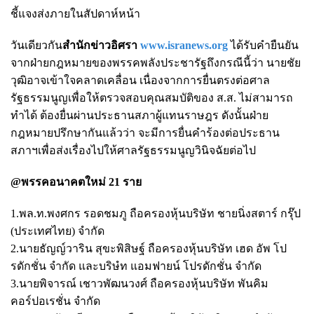
ชี้แจงส่งภายในสัปดาห์หน้า
วันเดียวกัน
สำนักข่าวอิศรา
www.isranews.org
ได้รับคำยืนยัน
จากฝ่ายกฎหมายของพรรคพลังประชารัฐถึงกรณีนี้ว่า นายชัย
วุฒิอาจเข้าใจคลาดเคลื่อน เนื่องจากการยื่นตรงต่อศาล
รัฐธรรมนูญเพื่อให้ตรวจสอบคุณสมบัติของ ส.ส. ไม่สามารถ
ทำได้ ต้องยื่นผ่านประธานสภาผู้แทนราษฎร ดังนั้นฝ่าย
กฎหมายปรึกษากันแล้วว่า จะมีการยื่นคำร้องต่อประธาน
สภาฯเพื่อส่งเรื่องไปให้ศาลรัฐธรรมนูญวินิจฉัยต่อไป
@พรรคอนาคตใหม่ 21 ราย
1.พล.ท.พงศกร รอดชมภู ถือครองหุ้นบริษัท ชายนิ่งสตาร์ กรุ๊ป
(ประเทศไทย) จำกัด
2.นายธัญญ์วาริน สุขะพิสิษฐ์ ถือครองหุ้นบริษัท เฮด อัพ โป
รดักชั่น จำกัด และบริษํท แอมฟายน์ โปรดักชั่น จำกัด
3.นายพิจารณ์ เชาวพัฒนวงศ์ ถือครองหุ้นบริษัท พันคิม
คอร์ปอเรชั่น จำกัด