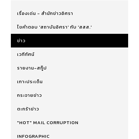
เรื่องเด่น - สำนักข่าวอิศรา
ไขคำตอบ 'สถาบันอิศรา' กับ 'สสส.'
ข่าว
เวทีทัศน์
รายงาน-สกู๊ป
เกาะประเด็น
กระจายข่าว
ตะกร้าข่าว
"HOT" MAIL CORRUPTION
INFOGRAPHIC