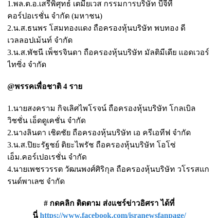
1.พล.ต.อ.เสรีพิศุทธ์ เตมียเวส กรรมการบริษัท บีจีที
คอร์ปอเรชั่น จำกัด (มหาชน)
2.น.ส.ธนพร โสมทองแดง ถือครองหุ้นบริษัท พบทอง ดี
เวลลอปเม้นท์ จำกัด
3.น.ส.พัชนี เพ็ชรจินดา ถือครองหุ้นบริษัท มัลติมีเดีย แอดเวอร์
ไทซิ่ง จำกัด
@พรรคเพื่อชาติ 4 ราย
1.นายสงคราม กิจเลิศไพโรจน์ ถือครองหุ้นบริษัท โกลเบิล
วิชชั่น เอ็ดดูเคชั่น จำกัด
2.นางลินดา เชิดชัย ถือครองหุ้นบริษัท เอ ครีเอทีฟ จำกัด
3.น.ส.ปิยะรัฐชย์ ติยะไพรัช ถือครองหุ้นบริษัท โอโซ่
เอ็ม.คอร์เปอเรชั่น จำกัด
4.นายเพชรวรรต วัฒนพงศ์ศิริกุล ถือครองหุ้นบริษัท วโรรสแก
รนด์พาเลซ จำกัด
# กดคลิก ติดตาม ส่งแชร์ข่าวอิศรา ได้ที่
นี่
https://www.facebook.com/isranewsfanpage/