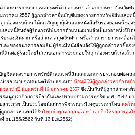
ดำรงตำ แหน่งรองนายกเทศมนตรีตำบลกงหรา อำเภอกงหรา จังหวัดพัทลุ
6 มกราคม 2557 ผู้ถูกกล่าวหายื่นบัญชีแสดงรายการทรัพย์สินและหนี้ส
กต้องครบถ้วน ได้แก่ สัญญากู้เงินและหนังสือรับรองยอดหนี้ขอ
นและหนี้สินต่อผู้ร้องกรณีพ้นจากตำแหน่งมาแล้วเป็นเวลาหนึ่งปีโ
อรับรองเงินฝาก หรือสำเนาสมุดเงินฝาก หรือสำเนารายการเคลื่อ
องธนาคารออมสิน ผู้ร้องมีหนังสือแจ้งให้ผู้ถูกกล่าวหาชี้แจงข้
้สินต่อผู้ร้องโดยไม่แนบเอกสารประกอบให้ถูกต้องครบถ้วนแล้ว แต่
ื่นบัญชีแสดงรายการทรัพย์สินและหนี้สินและเอกสารประกอบต่อค
แหน่งรองนายกเทศมนตรีตำบลกงหรา
ห้ามมิให้ผู้ถูกกล่าวหาดำรงต
ลาห้าปี นับแต่วันที่ 16 มกราคม 2557
ซึ่งเป็นวันที่ผู้ถูกกล่าวหา
รรมนูญว่าด้วยการป้องกันและปราบปรามการทุจริต พ.ศ. 2542 ม
รรับสารภาพ เป็นประโยชน์แก่การพิจารณา มีเหตุบรรเทาโทษ
ลดโทษใ
้ถูกกล่าวหาเคยได้รับ
โทษจำคุกมาก่อนโทษจำคุกจึงให้รอการลงโท
 อม.155/2562 วันที่ 12 มิ.ย.2562)