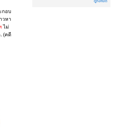
ดูทั้งหมด
ระกอบ
ล่าวหา
ท
ไม่
ก.
(คดี