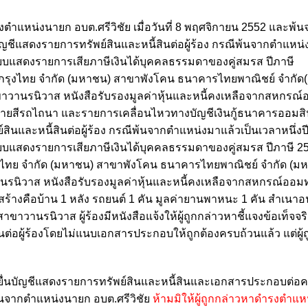
รงตำแหน่งนายก อบต.ศรีวิชัย เมื่อวันที่
8 พฤศจิกายน 2552 และพ้น
ัญชี
แสดงรายการทรัพย์สินและหนี้สินต่อผู้ร้อง กรณีพ้นจากตำแหน่
บบแสดงรายการเสียภาษีเงินได้บุคคลธรรมดาของคู่สมรส ปีภาษี
กรุงไทย จำกัด (มหาชน) สาขาพังโคน ธนาคารไทยพาณิชย์ จำกัด
นรนิวาส หนังสือรับรองมูลค่าหุ้นและหนี้คงเหลือจากสหกรณ์อ
ายสีรถไถนา และรายการเคลื่อนไหวทางบัญชีเงินกู้ธนาคารออมส
์สินและหนี้สินต่อผู้ร้อง กรณีพ้นจากตำแหน่งมาแล้ว
เป็นเวลาหนึ่งป
บแสดงรายการเสียภาษีเงินได้บุคคลธรรมดาของคู่สมรส ปีภาษี 25
ไทย จำกัด (มหาชน) สาขาพังโคน ธนาคารไทยพาณิชย์ จำกัด (ม
ิวาส หนังสือรับรองมูลค่าหุ้นและหนี้คงเหลือจาก
สหกรณ์ออมทร
สร้างคือบ้าน 1 หลัง
รถยนต์ 1 คัน มูลค่ายานพาหนะ 1 คัน สำเนาอนุ
าวานรนิวาส ผู้ร้องมีหนังสือแจ้งให้ผู้ถูกกล่าวหาชี้แจงข้อเท็จจร
ินต่อผู้ร้องโดยไม่แนบเอกสารประกอบให้ถูกต้องครบถ้วนแล้ว
แต่ผู
ไม่ยื่นบัญชีแสดงรายการทรัพย์สินและหนี้สินและเอกสารประกอบต่
นจากตำแหน่งนายก อบต.ศรีวิชัย
ห้ามมิให้ผู้ถูกกล่าวหาดำรงตำแ