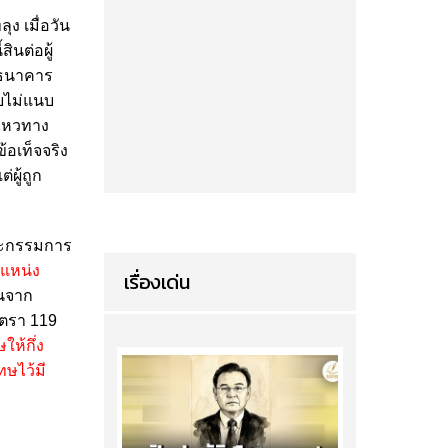
ง เมื่อวัน
ินต่อผู้
งธนาคาร
ดยไม่แนบ
นไหวทาง
อเท็จจริง
ผู้ถูก
ณะกรรมการ
ำแหน่ง
เรื่องเด่น
พ้นจาก
าตรา 119
ห้กึ่ง
ษไว้มี