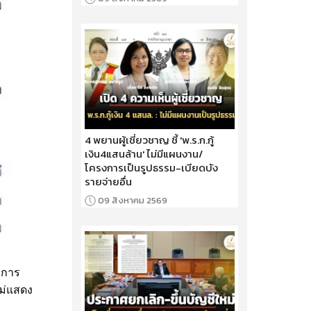
4 พยานผู้เชี่ยวชาญ ชี้ 'พ.ร.ก.กู้
เงิน4แสนล้าน' ไม่มีแผนงาน/
โครงการเป็นรูปธรรม-เบียดบัง
รายจ่ายอื่น
09 สิงหาคม 2569
ยการ
ไม่แสดง