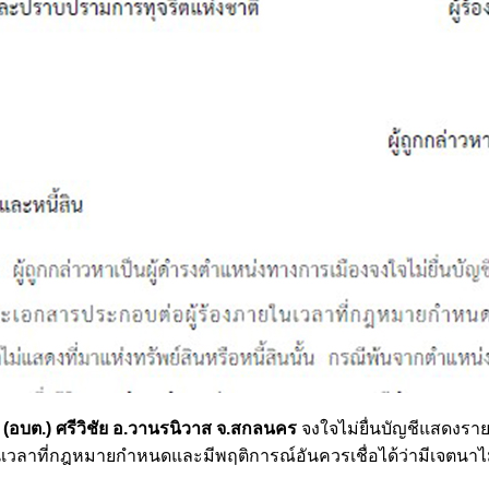
อบต.) ศรีวิชัย อ.วานรนิวาส จ.สกลนคร
จงใจไม่ยื่นบัญชีแสดงรา
นเวลาที่กฎหมายกำหนดและมีพฤติการณ์อันควรเชื่อได้ว่ามีเจตนา