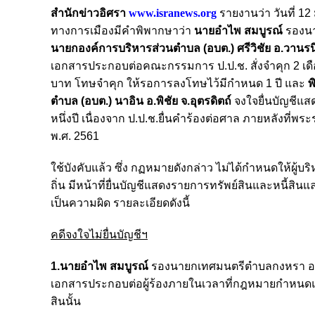
สำนักข่าวอิศรา
www.isranews.org
รายงานว่า วันที่ 1
ทางการเมืองมีคำพิพากษาว่า
นายอำไพ สมบูรณ์
รองนา
นายกองค์การบริหารส่วนตำบล (อบต.) ศรีวิชัย อ.วาน
เอกสารประกอบต่อคณะกรรมการ ป.ป.ช. สั่งจำคุก 2 เดือ
บาท โทษจำคุก ให้รอการลงโทษไว้มีกำหนด 1 ปี และ
พ
ตำบล (อบต.) นาอิน อ.พิชัย จ.อุตรดิตถ์
จงใจยื่นบัญชีแส
หนึ่งปี เนื่องจาก ป.ป.ช.ยื่นคำร้องต่อศาล ภายหลังท
พ.ศ. 2561
ใช้บังคับแล้ว ซึ่ง กฏหมายดังกล่าว ไม่ได้กำหนดให้ผู้บริ
ถิ่น มีหน้าที่ยื่นบัญชีแสดงรายการทรัพย์สินและหนี้สิ
เป็นความผิด รายละเอียดดังนี้
คดีจงใจไม่ยื่นบัญชีฯ
1.นายอำไพ สมบูรณ์
รองนายกเทศมนตรีตำบลกงหรา อ.กง
เอกสารประกอบต่อผู้ร้องภายในเวลาที่กฎหมายกำหนดและม
สินนั้น