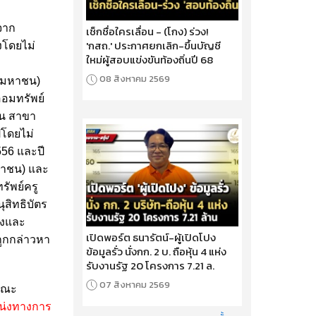
จาก
เช็กชื่อใครเลื่อน - (โกง) ร่วง!
'กสถ.' ประกาศยกเลิก-ขึ้นบัญชี
งโดยไม่
ใหม่ผู้สอบแข่งขันท้องถิ่นปี 68
08 สิงหาคม 2569
(มหาชน)
อมทรัพย์
ิน สาขา
ีโดยไม่
56 และปี
หาชน) และ
ัพย์ครู
สิทธิบัตร
ิงและ
เปิดพอร์ต ธนารัตน์-ผู้เปิดโปง
้ถูกกล่าวหา
ข้อมูลรั่ว นั่งกก. 2 บ. ถือหุ้น 4 แห่ง
รับงานรัฐ 20 โครงการ 7.21 ล.
07 สิงหาคม 2569
อคณะ
หน่งทางการ