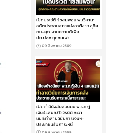
เปิดประวัติ 'ไซสมพอน พมวิหาน'
อดีตประธานสภาแห่งชาติลาว อุทิศ
ตน-คุณงามความดีเพื่อ
ปย.ปชช.ทุกชนเผ่า
09 สิงหาคม 2569
เปิดคำวินิจฉัยส่วนตน พ.ร.ก.กู้
เงิน4แสนล.(1) จิรนิติ หะวา
นนท์:ทำลายวินัยการเงินฯ-
ประชาชนรับภาระหนี้
09 สิงหาคม 2569