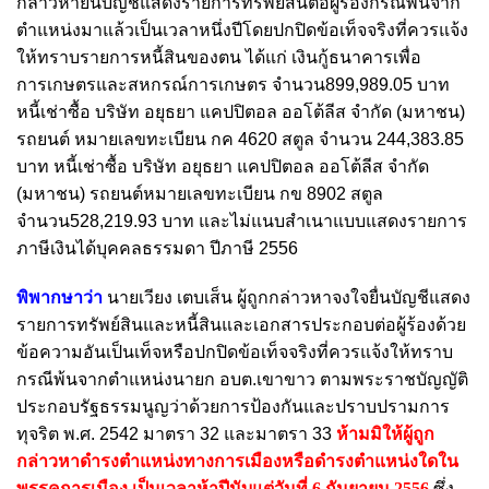
กล่าวหายื่นบัญชีแสดงรายการทรัพย์สินต่อผู้ร้องกรณีพ้นจาก
ตำแหน่งมาแล้วเป็นเวลาหนึ่งปีโดยปกปิดข้อเท็จจริงที่ควรแจ้ง
ให้ทราบรายการหนี้สินของตน ได้แก่ เงินกู้ธนาคารเพื่อ
การเกษตรและสหกรณ์การเกษตร จำนวน899,989.05 บาท
หนี้เช่าซื้อ บริษัท อยุธยา แคปปิตอล ออโต้ลีส จำกัด (มหาชน)
รถยนต์ หมายเลขทะเบียน กค 4620 สตูล จำนวน 244,383.85
บาท หนี้เช่าซื้อ บริษัท อยุธยา แคปปิตอล ออโต้ลีส จำกัด
(มหาชน) รถยนต์หมายเลขทะเบียน กข 8902 สตูล
จำนวน528,219.93 บาท และไม่แนบสำเนาแบบแสดงรายการ
ภาษีเงินได้บุคคลธรรมดา ปีภาษี 2556
พิพากษาว่า
นายเวียง เตบเส็น ผู้ถูกกล่าวหาจงใจยื่นบัญชีแสดง
รายการทรัพย์สินและหนี้สินและเอกสารประกอบต่อผู้ร้องด้วย
ข้อความอันเป็นเท็จหรือปกปิดข้อเท็จจริงที่ควรแจ้งให้ทราบ
กรณีพ้นจากตำแหน่งนายก อบต.เขาขาว ตามพระราชบัญญัติ
ประกอบรัฐธรรมนูญว่าด้วยการป้องกันและปราบปรามการ
ทุจริต พ.ศ. 2542 มาตรา 32 และมาตรา 33
ห้ามมิให้ผู้ถูก
กล่าวหาดำรงตำแหน่งทางการเมืองหรือดำรงตำแหน่งใดใน
พรรคการเมือง เป็นเวลาห้าปีนับแต่วันที่ 6 กันยายน 2556
ซึ่ง