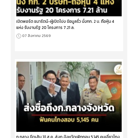
เปิดพอร์ต ธนารัตน์-ผู้เปิดโปง ข้อมูลรั่ว นั่งกก. 2 บ. ถือหุ้น 4
แห่ง รับงานรัฐ 20 โครงการ 7.21 ล.
07 สิงหาคม 2569
ก.กลาง ขีดเส้น 31 ส.ค. ส่งก.จังหวัดเพิกถอน 5,145 คนเอี่ยวโกง