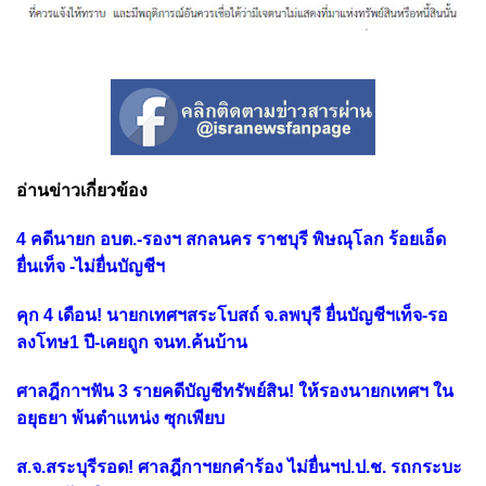
อ่านข่าวเกี่ยวข้อง
4 คดีนายก อบต.-รองฯ สกลนคร ราชบุรี พิษณุโลก ร้อยเอ็ด
ยื่นเท็จ -ไม่ยื่นบัญชีฯ
คุก 4 เดือน! นายกเทศฯสระโบสถ์ จ.ลพบุรี ยื่นบัญชีฯเท็จ-รอ
ลงโทษ1 ปี-เคยถูก จนท.ค้นบ้าน
ศาลฎีกาฯฟัน 3 รายคดีบัญชีทรัพย์สิน! ให้รองนายกเทศฯ ใน
อยุธยา พ้นตำแหน่ง ซุกเพียบ
ส.จ.สระบุรีรอด! ศาลฎีกาฯยกคำร้อง ไม่ยื่นฯป.ป.ช. รถกระบะ