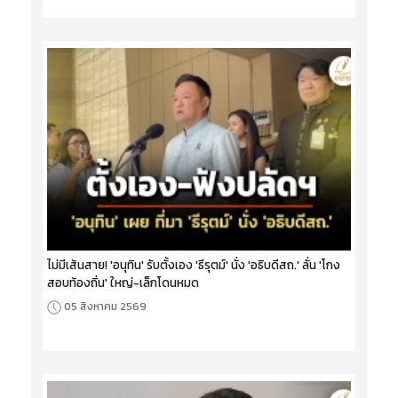
ไม่มีเส้นสาย! 'อนุทิน' รับตั้งเอง 'ธีรุตม์' นั่ง 'อธิบดีสถ.' ลั่น 'โกง
สอบท้องถิ่น' ใหญ่-เล็กโดนหมด
05 สิงหาคม 2569