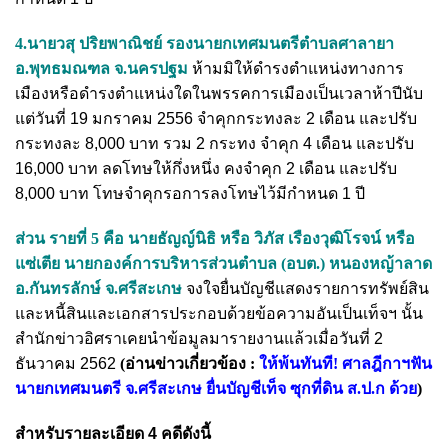
4.นายวสุ ปริยพาณิชย์ รองนายกเทศมนตรีตำบลศาลายา
อ.พุทธมณฑล จ.นครปฐม
ห้ามมิให้ดำรงตำแหน่งทางการ
เมืองหรือดำรงตำแหน่งใดในพรรคการเมืองเป็นเวลาห้าปีนับ
แต่วันที่ 19 มกราคม 2556 จำคุกกระทงละ 2 เดือน และปรับ
กระทงละ 8,000 บาท รวม 2 กระทง จำคุก 4 เดือน และปรับ
16,000 บาท ลดโทษให้กึ่งหนึ่ง คงจำคุก 2 เดือน และปรับ
8,000 บาท โทษจำคุกรอการลงโทษไว้มีกำหนด 1 ปี
ส่วน รายที่ 5 คือ
นายธัญญ์นิธิ หรือ วิภัส เรืองวุฒิโรจน์ หรือ
แซ่เตีย นายกองค์การบริหารส่วนตำบล (อบต.) หนองหญ้าลาด
อ.กันทรลักษ์ จ.ศรีสะเกษ
จงใจยื่นบัญชีแสดงรายการทรัพย์สิน
และหนี้สินและเอกสารประกอบด้วยข้อความอันเป็นเท็จฯ นั้น
สำนักข่าวอิศราเคยนำข้อมูลมารายงานแล้วเมื่อวันที่ 2
ธันวาคม 2562
(อ่านข่าวเกี่ยวข้อง :
ให้พ้นทันที! ศาลฎีกาฯฟัน
นายกเทศมนตรี จ.ศรีสะเกษ ยื่นบัญชีเท็จ ซุกที่ดิน ส.ป.ก ด้วย
)
สำหรับรายละเอียด 4 คดีดังนี้