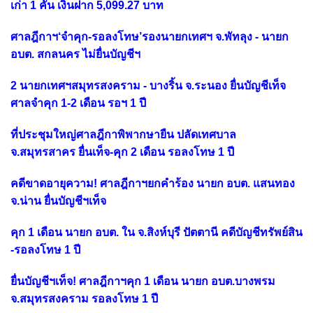
เก่า 1 คัน เงินฝาก 5,099.27 บาท
ศาลฎีกาฯ‘จำคุก-รอลงโทษ’รองนายกเทศฯ จ.พัทลุง - นายก
อบต. สกลนคร ไม่ยื่นบัญชีฯ
2 นายกเทศฯสมุทรสงคราม - บางริ้น จ.ระนอง ยื่นบัญชีเท็จ
ศาลจำคุก 1-2 เดือน รอฯ 1 ปี
ที่ประชุมใหญ่ศาลฎีกาพิพากษายืน ปลัดเทศบาล
จ.สมุทรสาคร ยื่นเท็จ-คุก 2 เดือน รอลงโทษ 1 ปี
คดีขาดอายุความ! ศาลฎีกาฯยกคำร้อง นายก อบต. แสนทอง
จ.น่าน ยื่นบัญชีฯเท็จ
คุก 1 เดือน นายก อบต. ใน จ.สิงห์บุรี ปัตตานี คดีบัญชีทรัพย์สิน
-รอลงโทษ 1 ปี
ยื่นบัญชีฯเท็จ! ศาลฎีกาฯคุก 1 เดือน นายก อบต.บางพรม
จ.สมุทรสงคราม รอลงโทษ 1 ปี