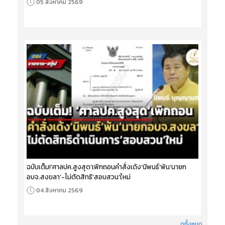
05 สิงหาคม 2569
ฉบับเต็ม!‘ศาลปค.สูงสุด’เพิกถอนคำสั่งเด้ง‘นิพนธ์’พ้น‘นายก
อบจ.สงขลา’-ไม่ตัดสิทธิ‘สอบสวน’ใหม่
04 สิงหาคม 2569
ดูทั้งหมด