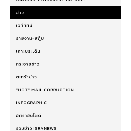
ข่าว
เวทีทัศน์
รายงาน-สกู๊ป
เกาะประเด็น
กระจายข่าว
ตะกร้าข่าว
"HOT" MAIL CORRUPTION
INFOGRAPHIC
อิศราอินไซด์
รวมข่าว ISRANEWS