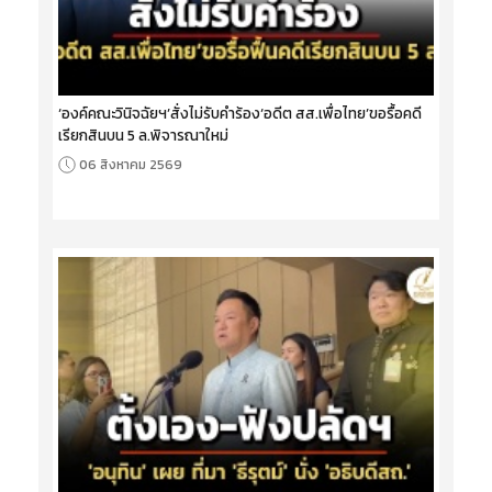
‘องค์คณะวินิจฉัยฯ’สั่งไม่รับคำร้อง‘อดีต สส.เพื่อไทย’ขอรื้อคดี
เรียกสินบน 5 ล.พิจารณาใหม่
06 สิงหาคม 2569