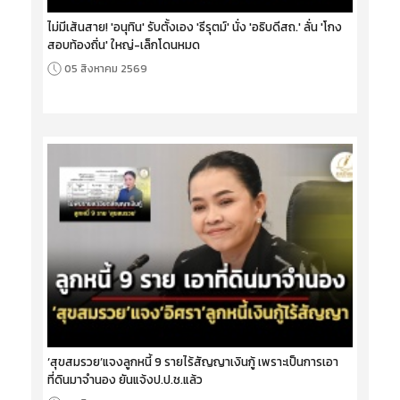
ไม่มีเส้นสาย! 'อนุทิน' รับตั้งเอง 'ธีรุตม์' นั่ง 'อธิบดีสถ.' ลั่น 'โกง
สอบท้องถิ่น' ใหญ่-เล็กโดนหมด
05 สิงหาคม 2569
‘สุขสมรวย’แจงลูกหนี้ 9 รายไร้สัญญาเงินกู้ เพราะเป็นการเอา
ที่ดินมาจำนอง ยันแจ้งป.ป.ช.แล้ว