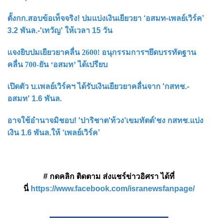
ตั้งกก.สอบข้อเท็จจริง! ปมแบ่งเงินเยียวยา ‘อสมท-เพลย์เวิร์ค’
3.2 พันล.-'เทวัญ' ให้เวลา 15 วัน
แจงยิบปมเยียวยาคลื่น 2600! อนุกรรมการฯยึดบรรทัดฐาน
คลื่น 700-ยัน ‘อสมท’ ได้เปรียบ
เปิดตัว บ.เพลย์เวิร์คฯ ได้รับเงินเยียวยาคลื่นจาก 'กสทช.-
อสมท' 1.6 พันล.
อาจใช้อำนาจมิชอบ! 'ปาริชาต'ท้วง’เขมทัตต์'ชง กสทช.แบ่ง
เงิน 1.6 พันล.ให้ ‘เพลย์เวิร์ค’
# กดคลิก ติดตาม ส่งแชร์ข่าวอิศรา ได้ที่
นี่
https://www.facebook.com/isranewsfanpage/