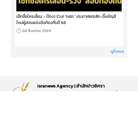
เช็กชื่อใครเลื่อน - (โกง) ร่วง! 'กสถ.' ประกาศยกเลิก-ขึ้นบัญชี
ใหม่ผู้สอบแข่งขันท้องถิ่นปี 68
08 สิงหาคม 2569
ดูทั้งหมด
Isranews Agency | สำนักข่าวอิศรา
สำนักงาน : โรงแรมเดอะ รอยัล ริเวอร์ เลขที่ 219
ซอยจรัญสนิทวงศ์ 66/1 แขวง บางพลัด เขต
บางพลัด กรุงเทพมหานคร 10700
เบอร์โทรศัพท์ : 095-575-8881,02-2413160-1
ติดต่อเรา
|
Site Map