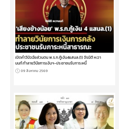
เปิดคำวินิจฉัยส่วนตน พ.ร.ก.กู้เงิน4แสนล.(1) จิรนิติ หะวา
นนท์:ทำลายวินัยการเงินฯ-ประชาชนรับภาระหนี้
09 สิงหาคม 2569