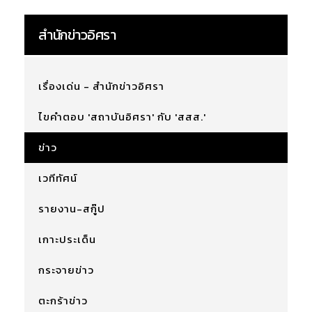
สำนักข่าวอิศรา
เรื่องเด่น - สำนักข่าวอิศรา
ไขคำตอบ 'สถาบันอิศรา' กับ 'สสส.'
ข่าว
เวทีทัศน์
รายงาน-สกู๊ป
เกาะประเด็น
กระจายข่าว
ตะกร้าข่าว