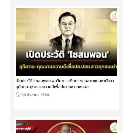
เปิดประวัติ 'ไซสมพอน พมวิหาน' อดีตประธานสภาแห่งชาติลาว
อุทิศตน-คุณงามความดีเพื่อปย.ปชช.ทุกชนเผ่า
09 สิงหาคม 2569