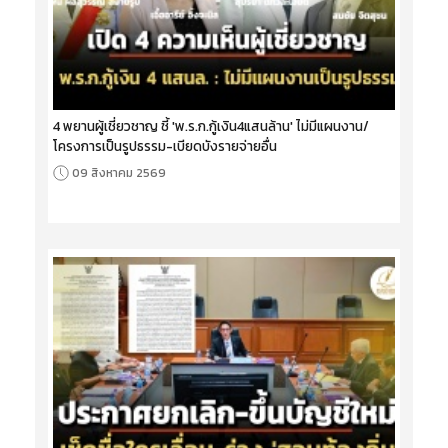
4 พยานผู้เชี่ยวชาญ ชี้ 'พ.ร.ก.กู้เงิน4แสนล้าน' ไม่มีแผนงาน/
โครงการเป็นรูปธรรม-เบียดบังรายจ่ายอื่น
09 สิงหาคม 2569