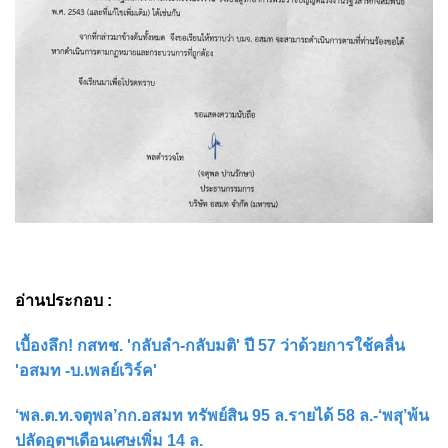
อ่านประกอบ :
เบื้องลึก! กสทช. 'กลับลำ-กลับมติ' ปี 57 ว่าด้วยการใช้คลื่น
'อสมท -บ.เพลย์เวิร์ค'
‘พล.ต.ท.จตุพล’กก.อสมท ทรัพย์สิน 95 ล.รายได้ 58 ล.-‘พสุ’พ้น
ปลัดอุตฯเดือนเศษเพิ่ม 14 ล.