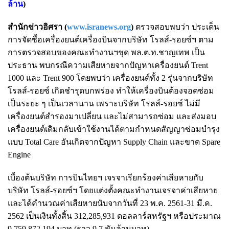
ล้าน
)
สำนักข่าวอิศรา (
www.isranews.org
)
ตรวจสอบพบว่า ประเด็น
การจัดซื้อเครื่องยนต์เครื่องบินจากบริษัท โรลส์-รอยซ์ฯ ตาม
การตรวจสอบของคณะทำงานฯชุด พล.ต.ท.ชาญเทพ เป็น
ประธาน พบกรณีความเสียหายจากปัญหาเครื่องยนต์ Trent
1000 และ Trent 900 โดยพบว่า เครื่องยนต์ทั้ง 2 รุ่นจากบริษัท
โรลส์-รอยซ์ เกิดชำรุดบกพร่อง ทำให้เครื่องบินต้องจอดซ่อม
เป็นระยะ ๆ เป็นเวลานาน เพราะบริษัท โรลส์-รอยซ์ ไม่มี
เครื่องยนต์สำรองมาเปลี่ยน และไม่สามารถซ่อม และส่งมอบ
เครื่องยนต์เดิมกลับเข้าใช้งานได้ตามกำหนดสัญญาซ่อมบำรุง
แบบ Total Care อันเกิดจากปัญหา Supply Chain และขาด Spare
Engine
เบื้องต้นบริษัท การบินไทยฯ เจรจาเรียกร้องค่าเสียหายกับ
บริษัท โรลส์-รอยซ์ฯ โดยแต่งตั้งคณะทำงานเจรจาค่าเสียหาย
และได้คำนวณค่าเสียหายนับจากวันที่ 23 พ.ค. 2561-31 มี.ค.
2562 เป็นเงินทั้งสิ้น 312,285,931 ดอลลาร์สหรัฐฯ หรือประมาณ
9,759,872,194 บาท (ราว 9.7 พันล้านบาท)