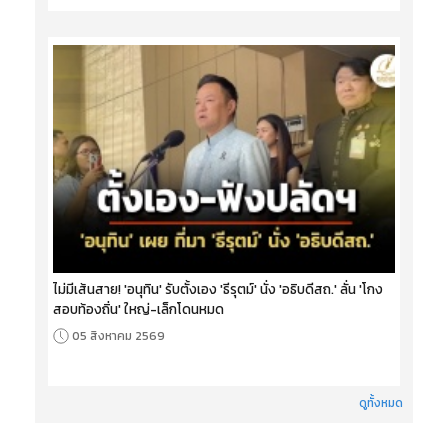
ไม่มีเส้นสาย! 'อนุทิน' รับตั้งเอง 'ธีรุตม์' นั่ง 'อธิบดีสถ.' ลั่น 'โกง
สอบท้องถิ่น' ใหญ่-เล็กโดนหมด
05 สิงหาคม 2569
ดูทั้งหมด