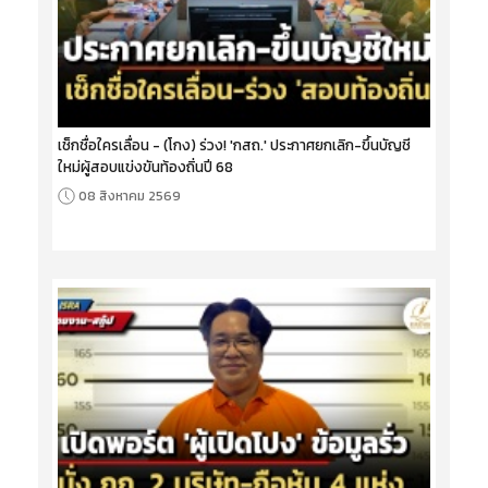
เช็กชื่อใครเลื่อน - (โกง) ร่วง! 'กสถ.' ประกาศยกเลิก-ขึ้นบัญชี
ใหม่ผู้สอบแข่งขันท้องถิ่นปี 68
08 สิงหาคม 2569