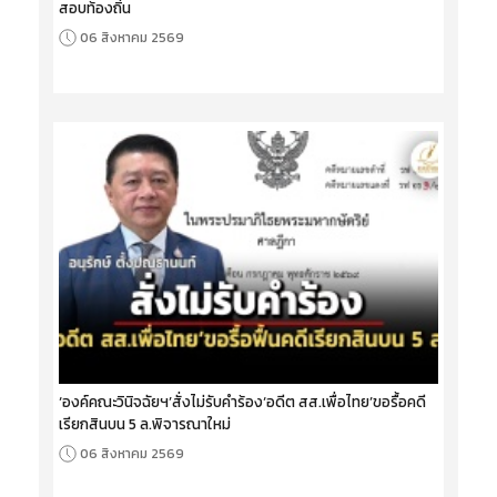
สอบท้องถิ่น
06 สิงหาคม 2569
‘องค์คณะวินิจฉัยฯ’สั่งไม่รับคำร้อง‘อดีต สส.เพื่อไทย’ขอรื้อคดี
เรียกสินบน 5 ล.พิจารณาใหม่
06 สิงหาคม 2569