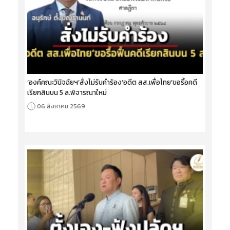
‘องค์คณะวินิจฉัยฯ’สั่งไม่รับคำร้อง‘อดีต สส.เพื่อไทย’ขอรื้อคดี
เรียกสินบน 5 ล.พิจารณาใหม่
06 สิงหาคม 2569