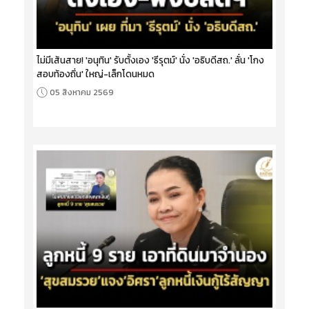
ไม่มีเส้นสาย! 'อนุทิน' รับตั้งเอง 'ธีรุตม์' นั่ง 'อธิบดีสถ.' ลั่น 'โกง
สอบท้องถิ่น' ใหญ่-เล็กโดนหมด
05 สิงหาคม 2569