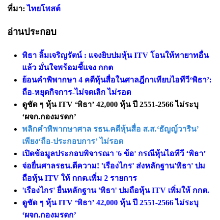
ที่มา:
ไทยโพสต์
อ่านประกอบ
พิธา ลิ้มเจริญรัตน์ : แจงยิบปมหุ้น ITV โอนให้ทายาทอื่น
แล้ว มั่นใจพร้อมชี้แจง กกต
ย้อนคำพิพากษา 4 คดีหุ้นสื่อในศาลฎีกาเทียบไอทีวี‘พิธา’:
ถือ-หยุดกิจการ-ไม่จดเลิก ไม่รอด
ดูชัด ๆ หุ้น ITV ‘พิธา’ 42,000 หุ้น ปี 2551-2566 ไม่ระบุ
‘ผจก.กองมรดก’
พลิกคำพิพากษาศาล รธน.คดีหุ้นสื่อ ส.ส.‘ธัญญ์วาริน’
เพียง‘ถือ-ประกอบการ’ ไม่รอด
เปิดข้อมูลประกอบพิจารณา '6 ข้อ' กรณีหุ้นไอทีวี ‘พิธา’
จ่อยื่นศาลรธน.ตีความ! 'เรืองไกร' ส่งหลักฐาน'พิธา' ปม
ถือหุ้น ITV ให้ กกต.เพิ่ม 2 รายการ
'เรืองไกร' ยื่นหลักฐาน 'พิธา' ปมถือหุ้น ITV เพิ่มให้ กกต.
ดูชัด ๆ หุ้น ITV ‘พิธา’ 42,000 หุ้น ปี 2551-2566 ไม่ระบุ
‘ผจก.กองมรดก’