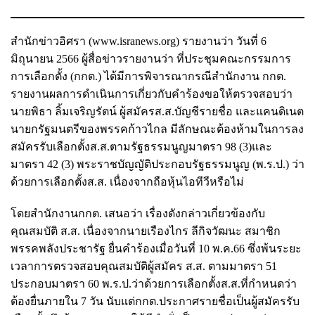
สำนักข่าวอิศรา (www.isranews.org) รายงานว่า วันที่ 6
มิถุนายน 2566 ผู้สื่อข่าวรายงานว่า ที่ประชุมคณะกรรมการ​
การเลือกตั้ง​ (กกต.)​ ได้มีการพิจารณากรณีสำนักงาน กกต.
รายงานผลการดำเนินการเกี่ยวกับคำร้องขอให้ตรวจสอบว่า
นายพิธา ลิ้มเจริญรัตน์ ผู้สมัครส.ส.บัญชีรายชื่อ และแคนดิเนต
นายกรัฐมนตรีของพรรคก้าวไกล มีลักษณะต้องห้ามในการลง
สมัครรับเลือกตั้งส.ส.ตามรัฐธรรมนูญมาตรา 98 (3)และ
มาตรา 42 (3) พระราชบัญญัติ​ประกอบ​รัฐธรรมนูญ​ (พ.ร.ป.) ​ว่า
ด้วยการเลือกตั้งส.ส. เนื่องจากถือหุ้นไอทีวีหรือไม่
โดยสำนักงานกกต. เสนอว่า เรื่องดังกล่าวเกี่ยวข้องกับ
คุณสมบัติ ส.ส. เนื่องจากนายเรืองไกร ลีกิจวัฒนะ สมาชิก
พรรคพลังประชารัฐ ยื่นคำร้องเมื่อวันที่ 10 พ.ค.66 ซึ่งพ้นระยะ
เวลาการตรวจสอบคุณสมบัติผู้สมัคร ส.ส. ตามมาตรา 51
ประกอบมาตรา 60 พ.ร.ป.ว่าด้วยการเลือกตั้งส.ส.ที่กำหนดว่า
ต้องยื่นภายใน 7 วัน นับแต่กกต.ประกาศรายชื่อเป็นผู้สมัครรับ