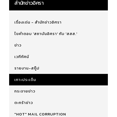
สำนักข่าวอิศรา
เรื่องเด่น - สำนักข่าวอิศรา
ไขคำตอบ 'สถาบันอิศรา' กับ 'สสส.'
ข่าว
เวทีทัศน์
รายงาน-สกู๊ป
เกาะประเด็น
กระจายข่าว
ตะกร้าข่าว
"HOT" MAIL CORRUPTION