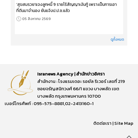
‘สุขสมรวย’แจงลูกหนี้ 9 รายไร้สัญญาเงินกู้ เพราะเป็นการเอา
ที่ดินมาจำนอง ยันแจ้งป.ป.ช.แล้ว
05 สิงหาคม 2569
ดูทั้งหมด
Isranews Agency | สำนักข่าวอิศรา
สำนักงาน : โรงแรมเดอะ รอยัล ริเวอร์ เลขที่ 219
ซอยจรัญสนิทวงศ์ 66/1 แขวง บางพลัด เขต
บางพลัด กรุงเทพมหานคร 10700
เบอร์โทรศัพท์ : 095-575-8881,02-2413160-1
ติดต่อเรา
|
Site Map