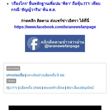
‘เรืองไกร’ ยื่นหลักฐานเพิ่มปม ‘พิธา’ ถือหุ้น ITV เทียบ
กรณี ‘ธัญญ์วาริน’ พ้น ส.ส.
#กดคลิก ติดตาม ส่งแชร์ข่าวอิศรา ได้ที่นี่
https://www.facebook.com/isranewsfanpage
หมวดหมู่
เกาะประเด็น
|
เกาะติดข่าวเลือกตั้ง ปี 66
TAGS
หุ้น ITV
|
เลือกตั้ง 2566
|
พรรคก้าวไกล
|
พิธา ลิ้มเจริญรัตน์