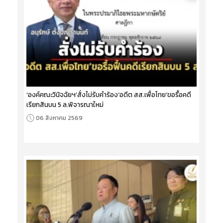
‘องค์คณะวินิจฉัยฯ’สั่งไม่รับคำร้อง‘อดีต สส.เพื่อไทย’ขอรื้อคดี
เรียกสินบน 5 ล.พิจารณาใหม่
06 สิงหาคม 2569