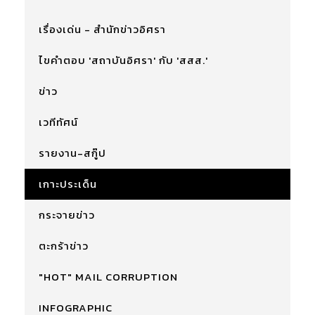
เรื่องเด่น - สำนักข่าวอิศรา
ไขคำตอบ 'สถาบันอิศรา' กับ 'สสส.'
ข่าว
เวทีทัศน์
รายงาน-สกู๊ป
เกาะประเด็น
กระจายข่าว
ตะกร้าข่าว
"HOT" MAIL CORRUPTION
INFOGRAPHIC