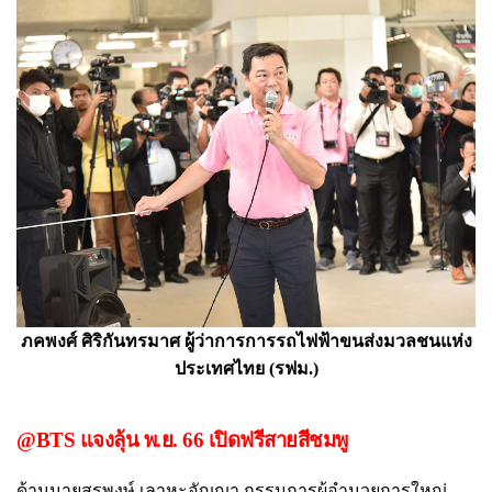
ภคพงศ์ ศิริกันทรมาศ ผู้ว่าการการรถไฟฟ้าขนส่งมวลชนแห่ง
ประเทศไทย (รฟม.)
@BTS แจงลุ้น พ.ย. 66 เปิดฟรีสายสีชมพู
ด้านนายสุรพงษ์ เลาหะอัญญา กรรมการผู้อำนวยการใหญ่