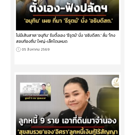
ไม่มีเส้นสาย! 'อนุทิน' รับตั้งเอง 'ธีรุตม์' นั่ง 'อธิบดีสถ.' ลั่น 'โกง
สอบท้องถิ่น' ใหญ่-เล็กโดนหมด
05 สิงหาคม 2569