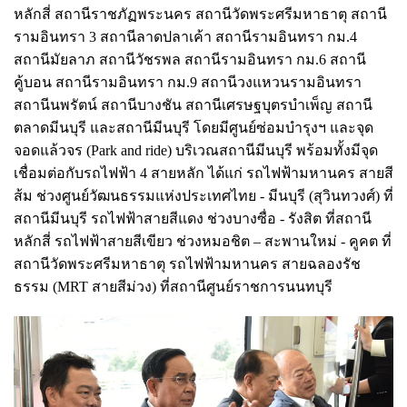
หลักสี่ สถานีราชภัฏพระนคร สถานีวัดพระศรีมหาธาตุ สถานี
รามอินทรา 3 สถานีลาดปลาเค้า สถานีรามอินทรา กม.4
สถานีมัยลาภ สถานีวัชรพล สถานีรามอินทรา กม.6 สถานี
คู้บอน สถานีรามอินทรา กม.9 สถานีวงแหวนรามอินทรา
สถานีนพรัตน์ สถานีบางชัน สถานีเศรษฐบุตรบำเพ็ญ สถานี
ตลาดมีนบุรี และสถานีมีนบุรี โดยมีศูนย์ซ่อมบำรุงฯ และจุด
จอดแล้วจร (Park and ride) บริเวณสถานีมีนบุรี พร้อมทั้งมีจุด
เชื่อมต่อกับรถไฟฟ้า 4 สายหลัก ได้แก่ รถไฟฟ้ามหานคร สายสี
ส้ม ช่วงศูนย์วัฒนธรรมแห่งประเทศไทย - มีนบุรี (สุวินทวงศ์) ที่
สถานีมีนบุรี รถไฟฟ้าสายสีแดง ช่วงบางซื่อ - รังสิต ที่สถานี
หลักสี่ รถไฟฟ้าสายสีเขียว ช่วงหมอชิต – สะพานใหม่ - คูคต ที่
สถานีวัดพระศรีมหาธาตุ รถไฟฟ้ามหานคร สายฉลองรัช
ธรรม (MRT สายสีม่วง) ที่สถานีศูนย์ราชการนนทบุรี