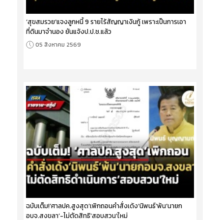
‘สุขสมรวย’แจงลูกหนี้ 9 รายไร้สัญญาเงินกู้ เพราะเป็นการเอา
ที่ดินมาจำนอง ยันแจ้งป.ป.ช.แล้ว
05 สิงหาคม 2569
ฉบับเต็ม!‘ศาลปค.สูงสุด’เพิกถอนคำสั่งเด้ง‘นิพนธ์’พ้น‘นายก
อบจ.สงขลา’-ไม่ตัดสิทธิ‘สอบสวน’ใหม่