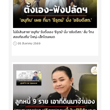
ไม่มีเส้นสาย! 'อนุทิน' รับตั้งเอง 'ธีรุตม์' นั่ง 'อธิบดีสถ.' ลั่น 'โกง
สอบท้องถิ่น' ใหญ่-เล็กโดนหมด
05 สิงหาคม 2569