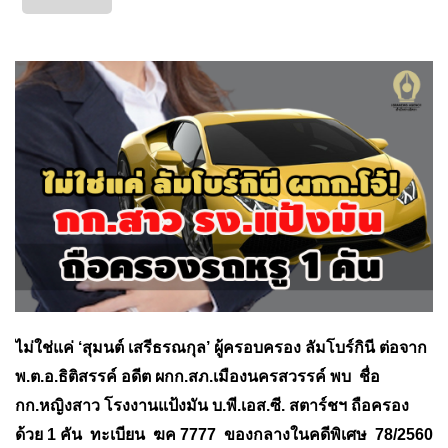
ไม่ใช่แค่ ‘สุมนต์ เสรีธรณกุล’ ผู้ครอบครอง ลัมโบร์กินี ต่อจาก
พ.ต.อ.ธิติสรรค์ อดีต ผกก.สภ.เมืองนครสวรรค์ พบ ชื่อ
กก.หญิงสาว โรงงานแป้งมัน บ.พี.เอส.ซี. สตาร์ชฯ ถือครอง
ด้วย 1 คัน ทะเบียน ฆค 7777 ของกลางในคดีพิเศษ 78/2560