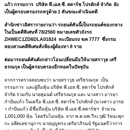
แก้ว กรรมการ บริษัท พี.เอส.ซี. สตาร์ช โปรดักส์ จำกัด ยัง
เป็นผู้ครอบครองรถหรูด้วย 1 คันขณะดำเนินคดี
สำนักข่าวอิศรารายงานว่า รถยนต์คันนี้เป็นรถยนต์ของกลาง
ในเป็นคดีพิเศษที่ 78/2560 หมายเลขตัวถังรถ
ZHWEC1ZD6DLA01824 ทะเบียนรถ ฆค 7777 ซึ่งกรม
สอบสวนคดีพิเศษสั่งฟ้องผู้ต้องหา 8 ราย
ต่อมารถยนต์คันดังกล่าวโอนเปลี่ยนมือให้นายสราวุธ เสรี
ธรณกุล เป็นผู้ครอบครองอีกทอดในปัจจุบัน
จากการตรวจสอบพบว่า นายสราวุธ เสรีธรณกุล เป็น
กรรมการ และผู้ถือหุ้น บริษัท พี.เอส.ซี. สตาร์ช โปรดักส์
จำกัด ร่วมกับ นายสุมนต์ เสรีธรณกุล และ นางสาว อารยา
กำปั่นแก้ว ในเครือ พี.เอส.ซี. สตาร์ช โปรดักส์ (นางสาว อารย
า กำปั่นแก้ว มีชื่อถือหุ้น บริษัท พี.เอส.ซี.สตาร์ชฯ จำนวน
1,001,000 หุ้น โดยรับโอนหุ้น จาก พ.ต.นพ.วีระวุฒิ วัจนะพุก
กะ อดีตเลขานุการ นายบุญทรง เตริยาภิรมย์ รัฐมนตรีว่าการ