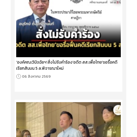
‘องค์คณะวินิจฉัยฯ’สั่งไม่รับคำร้อง‘อดีต สส.เพื่อไทย’ขอรื้อคดี
เรียกสินบน 5 ล.พิจารณาใหม่
06 สิงหาคม 2569