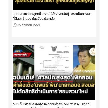
‘สุขสมรวย’แจงลูกหนี้ 9 รายไร้สัญญาเงินกู้ เพราะเป็นการเอา
ที่ดินมาจำนอง ยันแจ้งป.ป.ช.แล้ว
05 สิงหาคม 2569
ฉบับเต็ม!‘ศาลปค.สูงสุด’เพิกถอนคำสั่งเด้ง‘นิพนธ์’พ้น‘นายก