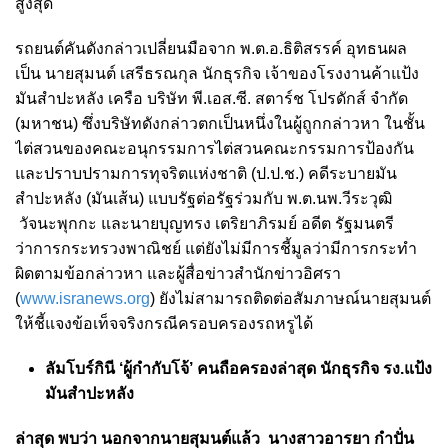
สูงสุด
รถยนต์คันดังกล่าวเปลี่ยนมือจาก พ.ต.อ.ธิติสรรค์ อุทธนผล
เป็น นายสุมนต์ เสรีธรณกุล นักธุรกิจ เจ้าของโรงงานค้าแป้ง
มันสำปะหลัง เครือ บริษัท พี.เอส.ซี. สตาร์ช โปรดักส์ จำกัด
(มหาชน) ซึ่งบริษัทดังกล่าวตกเป็นหนึ่งในผู้ถูกกล่าวหา ในชั้น
ไต่สวนของคณะอนุกรรมการไต่สวนคณะกรรมการป้องกัน
และปราบปรามการทุจริตแห่งชาติ (ป.ป.ช.) คดีระบายมัน
สำปะหลัง (มันเส้น) แบบรัฐต่อรัฐร่วมกับ พ.ต.นพ.วีระวุฒิ
วัจนะพุกกะ และนายบุญทรง เตริยาภิรมย์ อดีต รัฐมนตรี
ว่าการกระทรวงพาณิชย์ แต่ยังไม่มีการชี้มูลว่ามีการกระทำ
ผิดตามข้อกล่าวหา และผู้สื่อข่าวสำนักข่าวอิศรา
(
www.isranews.org
) ยังไม่สามารถติดต่อสัมภาษณ์นายสุมนต์
ให้ชี้แจงข้อเท็จจริงกรณีครอบครองรถหรูได้
ลัมโบร์กินี ‘ผู้กำกับโจ้’ คนถือครองล่าสุด นักธุรกิจ รง.แป้ง
มันสำปะหลัง
ล่าสุด พบว่า นอกจากนายสุมนต์แล้ว นางสาวอารยา กำปั่น