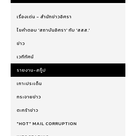
เรื่องเด่น - สำนักข่าวอิศรา
ไขคำตอบ 'สถาบันอิศรา' กับ 'สสส.'
ข่าว
เวทีทัศน์
รายงาน-สกู๊ป
เกาะประเด็น
กระจายข่าว
ตะกร้าข่าว
"HOT" MAIL CORRUPTION