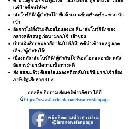
ตามไปดู
3 เอกชน ผู้นำเข้า ‘ลัมโบร์กินี’ ผู้กำกับโจ้ - เหลือ
แค่ป้ายชื่อบริษัท?
‘ลัมโบร์กินี’ ผู้กำกับโจ้! ที่แท้ บ.เบนซ์นครินทร์ฯ - พวก นำ
เข้า
อัยการไม่สั่งริบ! ดีเอสไอแจงปม คืน
‘ลัมโบร์กินี’ ของ
กลางคดีรถหรู ก่อน ‘ผกก.โจ้’ เจ้าของ
เปิดหนังสือถอนอายัด
‘ลัมโบร์กินี’ คดีนำเข้ารถหรู ลอต
เดียว ‘ผู้กำกับโจ้’
เบื้องหลัง
‘ลัมโบร์กินี’ ผู้กำกับโจ้ ดีเอสไอถอนอายัด หลัง
อัยการฝ่ายฯ มีความเห็นทางคดี
ส่ง อสส.แล้ว! ดีเอสไอแถลงคดีรถลัมโบกินี
‘ผกก.โจ้’เลี่ยง
ภาษี-รัฐเสียหาย 31 ล.
กดคลิก ติดตาม ส่งแชร์ข่าวอิศรา ได้ที่
นี่
https://www.facebook.com/isranewsfanpage