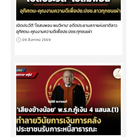
เปิดประวัติ 'ไซสมพอน พมวิหาน' อดีตประธานสภาแห่งชาติลาว
อุทิศตน-คุณงามความดีเพื่อปย.ปชช.ทุกชนเผ่า
09 สิงหาคม 2569