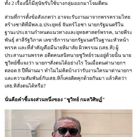
ทั้ง 2 เรื่องนี้ก็มีสุนัขรับใช้บางกลุ่มออกมาโจมตีตน
ส่วนที่การตั้งข้อสังเกตว่า อาจจะรับงานมาจากพรรครวมไทย
สร้างชาติที่มีพล.อ.ประยุทธ์ จันทร์โอชา นายกรัฐมนตรีใน
ฐานะประธานกำหนดแนวทางและยุทธศาสตร์พรรค, นายพีระ
พันธุ์ สาลีรัฐวิภาค เลขาธิการนายกรัฐมนตรีในฐานะหัวหน้า
พรรค และที่สำคัญคือมีนายหิมาลัย ผิวพรรณ (เสธ.หิ) ผู้
ประสานงานพรรค อดีตคนสนิทนายชูวิทย์รวมอยู่ด้วยนั้น นาย
ชูวิทย์ชี้แจงว่า นายกฯสั่งตนได้อย่างไร ในเมื่อตนด่านายกฯ
ตลอด 8 ปีที่ผ่านมา ทำไมไม่คิดบ้างว่ารับงานใครมาด่านายกฯ
และความสัมพันธ์กับเสธ.หิก็เคยติดคุกด้วยกันมา แล้วคิดว่า
เสธ.หิสั่งตนได้หรือ?
นั่นคือคำชี้แจงส่วนหนึ่งของ "
ชูวิทย์ กมลวิศิษฏ์"