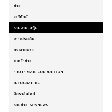
ข่าว
เวทีทัศน์
รายงาน-สกู๊ป
เกาะประเด็น
กระจายข่าว
ตะกร้าข่าว
"HOT" MAIL CORRUPTION
INFOGRAPHIC
อิศราอินไซด์
รวมข่าว ISRANEWS