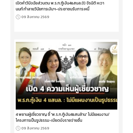
เปิดคำวินิจฉัยส่วนตน พ.ร.ก.กู้เงิน4แสนล.(1) จิรนิติ หะวา
นนท์:ทำลายวินัยการเงินฯ-ประชาชนรับภาระหนี้
09 สิงหาคม 2569
4 พยานผู้เชี่ยวชาญ ชี้ 'พ.ร.ก.กู้เงิน4แสนล้าน' ไม่มีแผนงาน/
โครงการเป็นรูปธรรม-เบียดบังรายจ่ายอื่น
09 สิงหาคม 2569