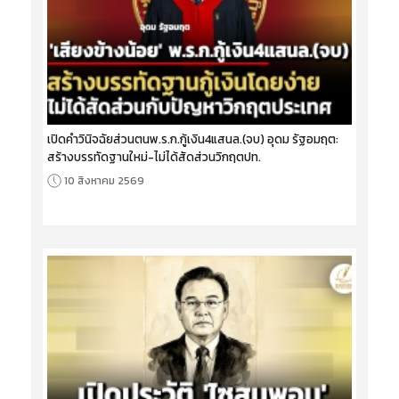
เปิดคำวินิจฉัยส่วนตนพ.ร.ก.กู้เงิน4แสนล.(จบ) อุดม รัฐอมฤต:
สร้างบรรทัดฐานใหม่-ไม่ได้สัดส่วนวิกฤตปท.
10 สิงหาคม 2569