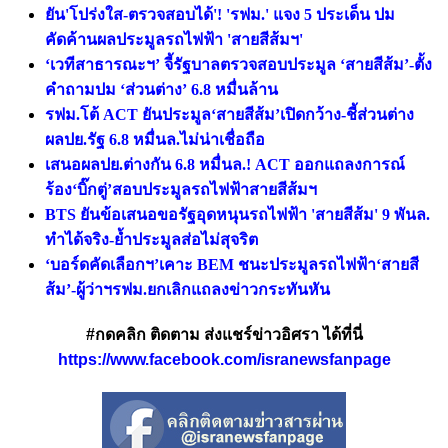
ยัน'โปร่งใส-ตรวจสอบได้'! 'รฟม.' แจง 5 ประเด็น ปม
คัดค้านผลประมูลรถไฟฟ้า 'สายสีส้มฯ'
‘เวทีสาธารณะฯ’ จี้รัฐบาลตรวจสอบประมูล ‘สายสีส้ม’-ตั้ง
คำถามปม ‘ส่วนต่าง’ 6.8 หมื่นล้าน
รฟม.โต้ ACT ยันประมูล‘สายสีส้ม’เปิดกว้าง-ชี้ส่วนต่าง
ผลปย.รัฐ 6.8 หมื่นล.ไม่น่าเชื่อถือ
เสนอผลปย.ต่างกัน 6.8 หมื่นล.! ACT ออกแถลงการณ์
ร้อง‘บิ๊กตู่’สอบประมูลรถไฟฟ้าสายสีส้มฯ
BTS ยันข้อเสนอขอรัฐอุดหนุนรถไฟฟ้า 'สายสีส้ม' 9 พันล.
ทำได้จริง-ย้ำประมูลส่อไม่สุจริต
‘บอร์ดคัดเลือกฯ’เคาะ BEM ชนะประมูลรถไฟฟ้า‘สายสี
ส้ม’-ผู้ว่าฯรฟม.ยกเลิกแถลงข่าวกระทันหัน
#กดคลิก ติดตาม ส่งแชร์ข่าวอิศรา ได้ที่นี่
https://www.facebook.com/isranewsfanpage