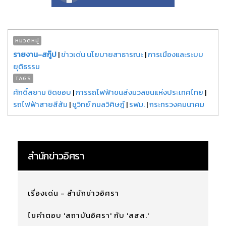
หมวดหมู่
รายงาน-สกู๊ป
|
ข่าวเด่น นโยบายสาธารณะ
|
การเมืองและระบบ
ยุติธรรม
TAGS
ศักดิ์สยาม ชิดชอบ
|
การรถไฟฟ้าขนส่งมวลชนแห่งประเทศไทย
|
รถไฟฟ้าสายสีส้ม
|
ชูวิทย์ กมลวิศิษฎ์
|
รฟม.
|
กระทรวงคมนาคม
สำนักข่าวอิศรา
เรื่องเด่น - สำนักข่าวอิศรา
ไขคำตอบ 'สถาบันอิศรา' กับ 'สสส.'