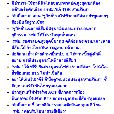
มีอำนาจ-ใช้ดุลพินิจโดยชอบ!‘ศาลปค.สูงสุด’ยกฟ้อง
คดี‘บอร์ดคัดเลือกฯ-รฟม.’แก้ TOR สายสีส้มฯ
‘ศักดิ์สยาม’ สอน ‘ชูวิทย์’ รถไฟฟ้าสายสีส้ม อย่าพูดลอยๆ
ต้องมีหลักฐานชัดๆ
‘ชูวิทย์’ แฉสายสีส้มมีพิรุธ ‘เงินทอน-กระบวนการ
ยุติธรรม’ รฟม.โต้โปร่งใสทุกขั้นตอน
'รฟม.'รอศาลปค.สูงสุดชี้ขาด 3 คดีก่อนชง'ครม.'เคาะสาย
สีส้ม-โต้'ก้าวไกล'ยันประมูลชอบด้วยกม.
ส่อผิดกม.ฮั้ว! ฝ่ายค้านฯยื่น‘ป.ป.ช.’ไต่สวน‘บิ๊กตู่-ศักดิ์
สยาม’กรณีประมูลรถไฟฟ้าสายสีส้มฯ
‘รฟม.’ โต้ ‘คีรี’ ยันประมูลรถไฟฟ้า ‘สายสีส้มฯ’ โปร่งใส-
ย้ำข้อเสนอ BTS ไม่น่าเชื่อถือ
อย่าให้เกินไป! ‘คีรี’จี้‘บิ๊กตู่’ทบทวนประมูล‘สายสีส้มฯ’-ชี้
ปัญหาคอร์รัปชันไทยรุนแรงมาก
ปากพูดแต่ไม่ทำจริง! ACT ชี้ภาคการเมือง
ต้นตอ‘คอร์รัปชัน’-BTS ยกประมูล‘สายสีส้มฯ’สุดแปลก
‘ศักดิ์สยาม’ชี้ ‘สายสีส้ม’ รอศาลตัดสินจบทุกคดี โยน
‘รฟม.’ ตอบรับโอน ‘สายสีเขียว’