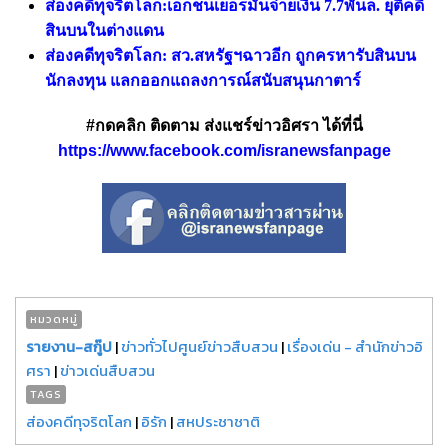
ส่องคดีทุจริตโลก:เอกชนเยอรมันจ่ายเงิน 7.7พันล. ยุติคดี
สินบนในต่างแดน
ส่องคดีทุจริตโลก: สว.สหรัฐฯฉาวอีก ถูกครหารับสินบน
นักลงทุน แลกออกแถลงการณ์สนับสนุนกาตาร์
#กดคลิก ติดตาม ส่งแชร์ข่าวอิศรา ได้ที่นี่
https://www.facebook.com/isranewsfanpage
หมวดหมู่
รายงาน-สกู๊ป
|
ข่าวทั่วไปศูนย์ข่าวสืบสวน
|
เรื่องเด่น - สำนักข่าวอิ
ศรา
|
ข่าวเด่นสืบสวน
TAGS
ส่องคดีทุจริตโลก
|
อิรัก
|
สหประชาชาติ