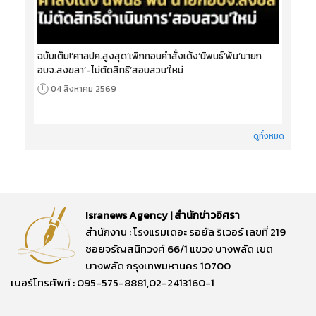
ฉบับเต็ม!‘ศาลปค.สูงสุด’เพิกถอนคำสั่งเด้ง‘นิพนธ์’พ้น‘นายก
อบจ.สงขลา’-ไม่ตัดสิทธิ‘สอบสวน’ใหม่
04 สิงหาคม 2569
ดูทั้งหมด
Isranews Agency | สำนักข่าวอิศรา
สำนักงาน : โรงแรมเดอะ รอยัล ริเวอร์ เลขที่ 219
ซอยจรัญสนิทวงศ์ 66/1 แขวง บางพลัด เขต
บางพลัด กรุงเทพมหานคร 10700
เบอร์โทรศัพท์ : 095-575-8881,02-2413160-1