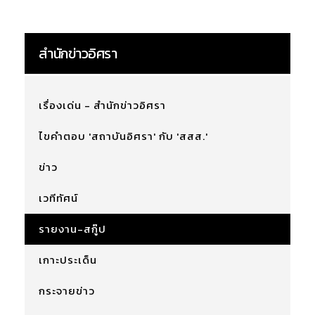
สำนักข่าวอิศรา
เรื่องเด่น - สำนักข่าวอิศรา
ไขคำตอบ 'สถาบันอิศรา' กับ 'สสส.'
ข่าว
เวทีทัศน์
รายงาน-สกู๊ป
เกาะประเด็น
กระจายข่าว