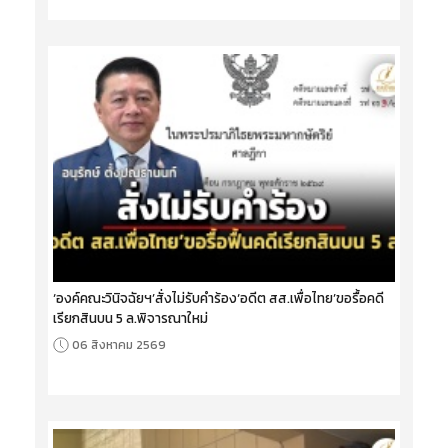
‘องค์คณะวินิจฉัยฯ’สั่งไม่รับคำร้อง‘อดีต สส.เพื่อไทย’ขอรื้อคดี
เรียกสินบน 5 ล.พิจารณาใหม่
06 สิงหาคม 2569