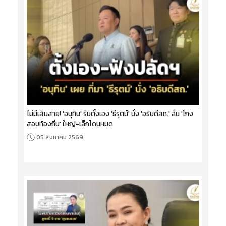
ไม่มีเส้นสาย! 'อนุทิน' รับตั้งเอง 'ธีรุตม์' นั่ง 'อธิบดีสถ.' ลั่น 'โกง
สอบท้องถิ่น' ใหญ่-เล็กโดนหมด
05 สิงหาคม 2569