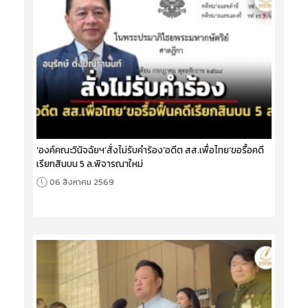
‘องค์คณะวินิจฉัยฯ’สั่งไม่รับคำร้อง‘อดีต สส.เพื่อไทย’ขอรื้อคดี
เรียกสินบน 5 ล.พิจารณาใหม่
06 สิงหาคม 2569