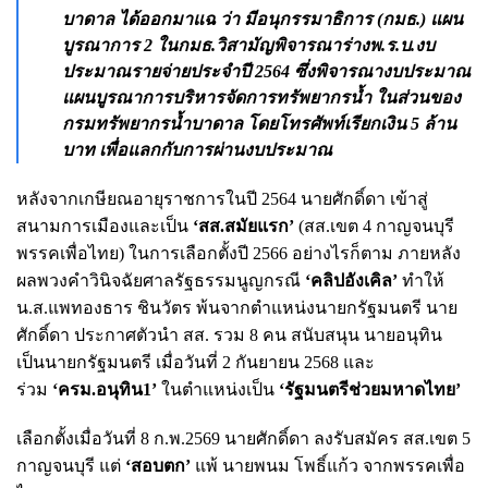
บาดาล ได้ออกมาแฉ ว่า มีอนุกรรมาธิการ (กมธ.) แผน
บูรณาการ 2 ในกมธ.วิสามัญพิจารณาร่างพ.ร.บ.งบ
ประมาณรายจ่ายประจำปี 2564 ซึ่งพิจารณางบประมาณ
แผนบูรณาการบริหารจัดการทรัพยากรน้ำ ในส่วนของ
กรมทรัพยากรน้ำบาดาล โดยโทรศัพท์เรียกเงิน 5 ล้าน
บาท เพื่อแลกกับการผ่านงบประมาณ
หลังจากเกษียณอายุราชการในปี 2564 นายศักดิ์ดา เข้าสู่
สนามการเมืองและเป็น
‘สส.สมัยแรก’
(สส.เขต 4 กาญจนบุรี
พรรคเพื่อไทย) ในการเลือกตั้งปี 2566 อย่างไรก็ตาม ภายหลัง
ผลพวงคำวินิจฉัยศาลรัฐธรรมนูญกรณี
‘คลิปอังเคิล’
ทำให้
น.ส.แพทองธาร ชินวัตร พ้นจากตำแหน่งนายกรัฐมนตรี นาย
ศักดิ์ดา ประกาศตัวนำ สส. รวม 8 คน สนับสนุน นายอนุทิน
เป็นนายกรัฐมนตรี เมื่อวันที่ 2 กันยายน 2568 และ
ร่วม
‘ครม.อนุทิน1’
ในตำแหน่งเป็น
‘รัฐมนตรีช่วยมหาดไทย’
เลือกตั้งเมื่อวันที่ 8 ก.พ.2569 นายศักดิ์ดา ลงรับสมัคร สส.เขต 5
กาญจนบุรี แต่
‘สอบตก’
แพ้ นายพนม โพธิ์แก้ว จากพรรคเพื่อ