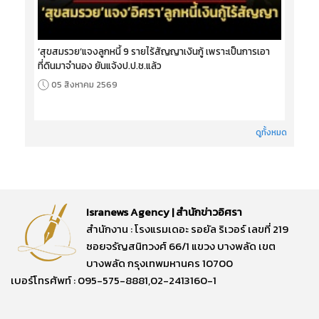
‘สุขสมรวย’แจงลูกหนี้ 9 รายไร้สัญญาเงินกู้ เพราะเป็นการเอา
ที่ดินมาจำนอง ยันแจ้งป.ป.ช.แล้ว
05 สิงหาคม 2569
ดูทั้งหมด
Isranews Agency | สำนักข่าวอิศรา
สำนักงาน : โรงแรมเดอะ รอยัล ริเวอร์ เลขที่ 219
ซอยจรัญสนิทวงศ์ 66/1 แขวง บางพลัด เขต
บางพลัด กรุงเทพมหานคร 10700
เบอร์โทรศัพท์ : 095-575-8881,02-2413160-1