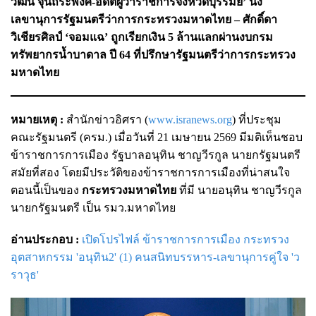
วัฒน์ จุนถิระพงศ์-อดีตผู้ว่าราชการจังหวัดบุรีรัมย์’ นั่ง
เลขานุการรัฐมนตรีว่าการกระทรวงมหาดไทย – ศักดิ์ดา
วิเชียรศิลป์ ‘จอมแฉ’ ถูกเรียกเงิน 5 ล้านแลกผ่านงบกรม
ทรัพยากรน้ำบาดาล ปี 64 ที่ปรึกษารัฐมนตรีว่าการกระทรวง
มหาดไทย
หมายเหตุ :
สำนักข่าวอิศรา (
www.isranews.org
) ที่ประชุม
คณะรัฐมนตรี (ครม.) เมื่อวันที่ 21 เมษายน 2569 มีมติเห็นชอบ
ข้าราชการการเมือง รัฐบาลอนุทิน ชาญวีรกูล นายกรัฐมนตรี
สมัยที่สอง โดยมีประวัติของข้าราชการการเมืองที่น่าสนใจ
ตอนนี้เป็นของ
กระทรวงมหาดไทย
ที่มี นายอนุทิน ชาญวีรกูล
นายกรัฐมนตรี เป็น รมว.มหาดไทย
อ่านประกอบ :
เปิดโปรไฟล์ ข้าราชการการเมือง กระทรวง
อุตสาหกรรม 'อนุทิน2' (1) คนสนิทบรรหาร-เลขานุการคู่ใจ 'ว
ราวุธ'