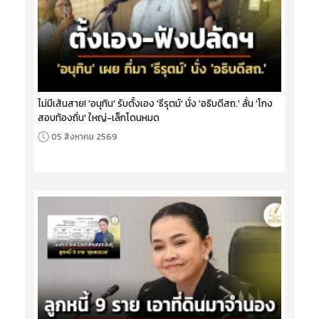
ไม่มีเส้นสาย! 'อนุทิน' รับตั้งเอง 'ธีรุตม์' นั่ง 'อธิบดีสถ.' ลั่น 'โกง
สอบท้องถิ่น' ใหญ่-เล็กโดนหมด
05 สิงหาคม 2569