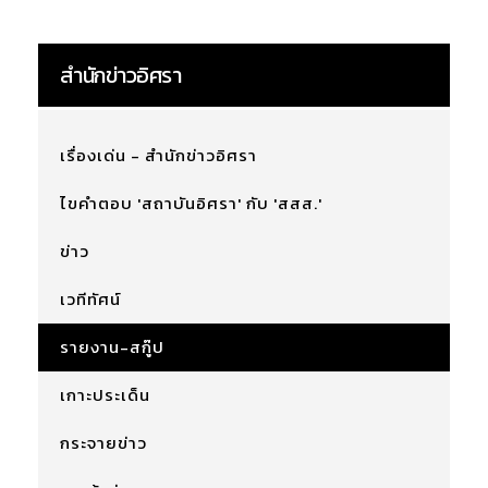
สำนักข่าวอิศรา
เรื่องเด่น - สำนักข่าวอิศรา
ไขคำตอบ 'สถาบันอิศรา' กับ 'สสส.'
ข่าว
เวทีทัศน์
รายงาน-สกู๊ป
เกาะประเด็น
กระจายข่าว