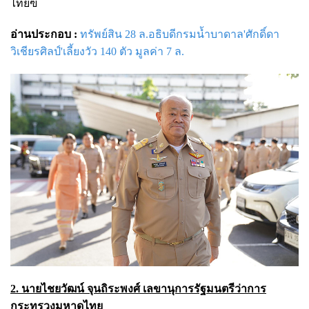
ไทยฃ
อ่านประกอบ :
ทรัพย์สิน 28 ล.อธิบดีกรมน้ำบาดาล'ศักดิ์ดา
วิเชียรศิลป์'เลี้ยงวัว 140 ตัว มูลค่า 7 ล.
2. นายไชยวัฒน์ จุนถิระพงศ์ เลขานุการรัฐมนตรีว่าการ
กระทรวงมหาดไทย