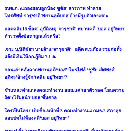
ผบช.ภ.5แถลงสอบลูกน้อง‘ชูชัย’ สารภาพ ทำลาย
โทรศัพท์‘จารุชาติ’พยานคดีบอส อ้างมีรูปตัวเองเยอะ
ถอดคลิป18 ช็อต! อุบัติเหตุ 'จารุชาติ' พยานคดี 'บอส อยู่วิทยา'
ตำรวจตั้งข้อหาถูกแล้วหรือ?
เจาะ บ.นิติชัยฯ นายจ้าง 'จารุชาติ' - อดีต ส.ว.ก๊อง รวมก่อตั้ง -
แจ้งมีเงินให้กก.กู้ยืม 7.1 ล.
ก่อนเล่าหลังฉากพยานคดี‘บอส’!โพรไฟล์ ‘ชูชัย เลิศพงศ์
อดิศร’อ้างรู้จัก‘เฉลิม อยู่วิทยา’?
ชำแหละคำแถลงคณะทำงาน อสส.แค่’เอาตัวรอด-โยนความ
ผิด’?ไร้ผลนำ‘บอส’ขึ้นศาล
ใครเป็นใคร? เปิดชื่อ-หน้าที่ 3 คณะทำงาน-4 กมธ.2 สภาลุย
สอบปมไม่ฟ้องคดี‘บอส อยู่วิทยา’