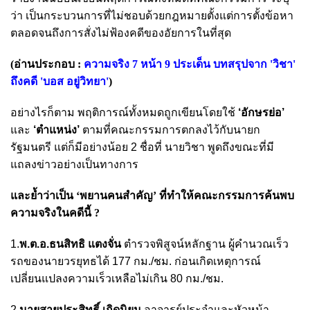
ว่า เป็นกระบวนการที่ไม่ชอบด้วยกฎหมายตั้งแต่การตั้งข้อหา
ตลอดจนถึงการสั่งไม่ฟ้องคดีของอัยการในที่สุด
(อ่านประกอบ :
ความจริง 7 หน้า 9 ประเด็น บทสรุปจาก 'วิชา'
ถึงคดี 'บอส อยู่วิทยา'
)
อย่างไรก็ตาม พฤติการณ์ทั้งหมดถูกเขียนโดยใช้
‘อักษรย่อ’
และ
‘ตำแหน่ง’
ตามที่คณะกรรมการตกลงไว้กับนายก
รัฐมนตรี แต่ก็มีอย่างน้อย 2 ชื่อที่ นายวิชา พูดถึงขณะที่มี
แถลงข่าวอย่างเป็นทางการ
และย้ำว่าเป็น ‘พยานคนสำคัญ’ ที่ทำให้คณะกรรมการค้นพบ
ความจริงในคดีนี้ ?
1.
พ.ต.อ.ธนสิทธิ แตงจั่น
ตำรวจพิสูจน์หลักฐาน ผู้คำนวณเร็ว
รถของนายวรยุทธได้ 177 กม./ชม. ก่อนเกิดเหตุการณ์
เปลี่ยนแปลงความเร็วเหลือไม่เกิน 80 กม./ชม.
2.
นายสายประสิทธิ์ เกิดนิยม
อาจารย์ประจำและหัวหน้า