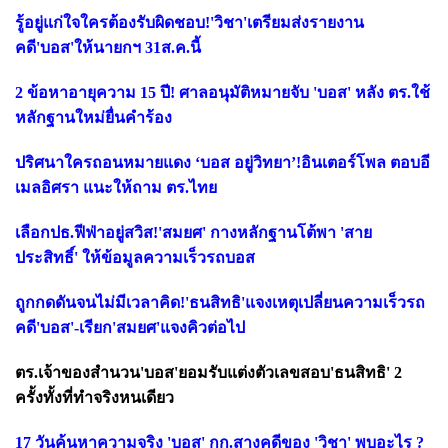
รู้อยู่แก่ใจใครต้องรับผิดชอบ!'วิชา'เตรียมส่งรายงาน
คดี'บอส'ให้นายกฯ 31ส.ค.นี้
2 ข้อหาอายุความ 15 ปี! ศาลอนุมัติหมายจับ 'บอส' หลัง ตร.ใช้
หลักฐานใหม่ยื่นคำร้อง
ปริศนาใครถอนหมายแดง ‘บอส อยู่วิทยา’!อินเตอร์โพล ตอบอี
เมลอิศรา แนะให้ถาม ตร.ไทย
เลือกปธ.ฟีฟ่าอยู่สวิส!'สมยศ' กางหลักฐานโต้พา 'สาย
ประสิทธิ์' ให้ข้อมูลความเร็วรถบอส
ถูกกดดันจนไม่มีเวลาคิด!'ธนสิทธิ'แจงเหตุเปลี่ยนความเร็วรถ
คดี'บอส'-เรียก'สมยศ'แจงคิวต่อไป
ตร.เจ้าของสำนวน'บอส'ยอมรับแต่งตัวเลขสอบ'ธนสิทธิ' 2
ครั้งทั้งที่ทำจริงหนเดียว
17 วันค้นหาความจริง 'บอส' กก.สางคดีของ 'วิชา' พบอะไร ?