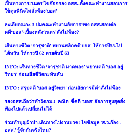
เป็นทางการ!'เนตร'ไขก๊อกรอง อสส.-ตั้งคณะทำงานสอบการ
ใช้ดุลพินิจไม่สั่งฟ้อง'บอส'
ละเอียด!แกะ 3 ปมคณะทำงานอัยการฯชง อสส.สอบต่อ
คดี‘บอส’-เบื้องหลัง‘เนตร’สั่งไม่ฟ้อง?
เส้นทางชีวิต ‘จารุชาติ’ พยานพลิกคดี'บอส' ให้การปี55-ไป
ไต้หวัน-ให้การปี 62-ตายต้นปี 63
INFO: เส้นทางชีวิต ‘จารุชาติ มาดทอง’ พยานคดี 'บอส อยู่
วิทยา' ก่อนเสียชีวิตกะทันหัน
INFO : สรุปคดี 'บอส อยู่วิทยา' ก่อนอัยการมีคำสั่งไม่ฟ้อง
รองอสส.ถือว่าทำผิดกม.! 'คณิต' ชี้คดี 'บอส' อัยการสูงสุดสั่ง
ฟ้องไปแล้วเปลี่ยนไม่ได้
ร่วมทำบุญผ้าป่า-เดินทางไปงานบวช! ไขข้อมูล 'ส.ว.ก๊อง -
อสส.' รู้จักกันจริงไหม?