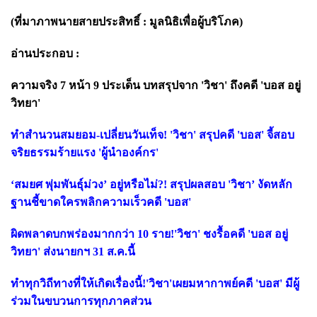
(ที่มาภาพนายสายประสิทธิ์ : มูลนิธิเพื่อผู้บริโภค)
อ่านประกอบ :
ความจริง 7 หน้า 9 ประเด็น บทสรุปจาก 'วิชา' ถึงคดี 'บอส อยู่
วิทยา'
ทำสำนวนสมยอม-เปลี่ยนวันเท็จ! 'วิชา' สรุปคดี 'บอส' จี้สอบ
จริยธรรมร้ายแรง 'ผู้นำองค์กร'
‘สมยศ พุ่มพันธุ์ม่วง’ อยู่หรือไม่?! สรุปผลสอบ 'วิชา’ งัดหลัก
ฐานชี้ขาดใครพลิกความเร็วคดี 'บอส'
ผิดพลาดบกพร่องมากกว่า 10 ราย!'วิชา' ชงรื้อคดี 'บอส อยู่
วิทยา' ส่งนายกฯ 31 ส.ค.นี้
ทำทุกวิถีทางที่ให้เกิดเรื่องนี้!'วิชา'เผยมหากาพย์คดี 'บอส' มีผู้
ร่วมในขบวนการทุกภาคส่วน