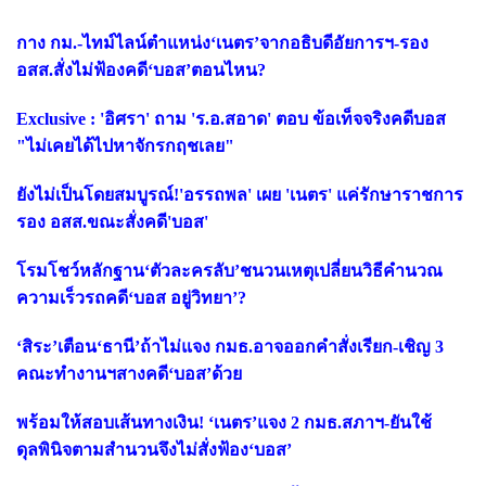
กาง กม.-ไทม์ไลน์ตำแหน่ง‘เนตร’จากอธิบดีอัยการฯ-รอง
อสส.สั่งไม่ฟ้องคดี‘บอส’ตอนไหน?
Exclusive : 'อิศรา' ถาม 'ร.อ.สอาด' ตอบ ข้อเท็จจริงคดีบอส
"ไม่เคยได้ไปหาจักรกฤชเลย"
ยังไม่เป็นโดยสมบูรณ์!'อรรถพล' เผย 'เนตร' แค่รักษาราชการ
รอง อสส.ขณะสั่งคดี'บอส'
โรมโชว์หลักฐาน‘ตัวละครลับ’ชนวนเหตุเปลี่ยนวิธีคำนวณ
ความเร็วรถคดี‘บอส อยู่วิทยา’?
‘สิระ’เตือน‘ธานี’ถ้าไม่แจง กมธ.อาจออกคำสั่งเรียก-เชิญ 3
คณะทำงานฯสางคดี‘บอส’ด้วย
พร้อมให้สอบเส้นทางเงิน! ‘เนตร’แจง 2 กมธ.สภาฯ-ยันใช้
ดุลพินิจตามสำนวนจึงไม่สั่งฟ้อง‘บอส’