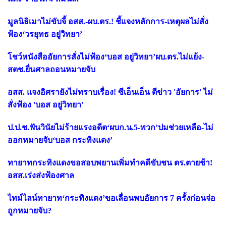
มูลนิธิเมาไม่ขับจี้ อสส.-ผบ.ตร.! ชี้แจงหลักการ-เหตุผลไม่สั่ง
ฟ้อง‘วรยุทธ อยู่วิทยา’
โชว์หนังสืออัยการสั่งไม่ฟ้อง‘บอส อยู่วิทยา’ผบ.ตร.ไม่แย้ง-
สตช.ยื่นศาลถอนหมายจับ
อสส. แจงอิศรายังไม่ทราบเรื่อง! ซีเอ็นเอ็น ตีข่าว 'อัยการ' ไม่
สั่งฟ้อง 'บอส อยู่วิทยา'
ป.ป.ช.ฟันวินัยไม่ร้ายแรงอดีต‘ผบก.น.5-พวก’ปมช่วยเหลือ-ไม่
ออกหมายจับ‘บอส กระทิงแดง’
ทายาทกระทิงแดงขอสอบพยานเพิ่มทำคดีขับชน ตร.ตายช้า!
อสส.เร่งส่งฟ้องศาล
ไทม์ไลน์ทายาท‘กระทิงแดง’ขอเลื่อนพบอัยการ 7 ครั้งก่อนจ่อ
ถูกหมายจับ?