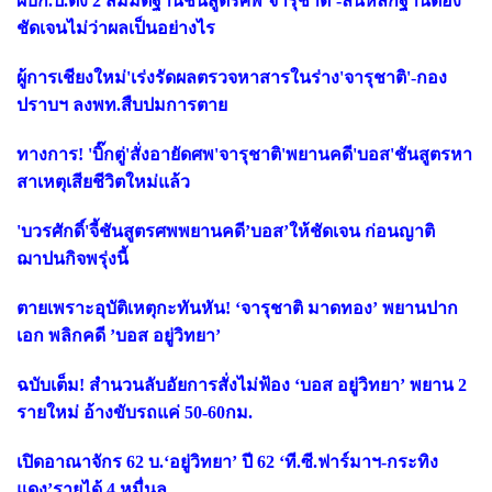
ผบก.ป.ตั้ง 2 สมมติฐานชันสูตรศพ‘จารุชาติ’-ลั่นหลักฐานต้อง
ชัดเจนไม่ว่าผลเป็นอย่างไร
ผู้การเชียงใหม่'เร่งรัดผลตรวจหาสารในร่าง'จารุชาติ'-กอง
ปราบฯ ลงพท.สืบปมการตาย
ทางการ! 'บิ๊กตู่'สั่งอายัดศพ'จารุชาติ'พยานคดี'บอส'ชันสูตรหา
สาเหตุเสียชีวิตใหม่แล้ว
'บวรศักดิ์'จี้ชันสูตรศพพยานคดี’บอส’ให้ชัดเจน ก่อนญาติ
ฌาปนกิจพรุ่งนี้
ตายเพราะอุบัติเหตุกะทันหัน! ‘จารุชาติ มาดทอง’ พยานปาก
เอก พลิกคดี ’บอส อยู่วิทยา’
ฉบับเต็ม! สำนวนลับอัยการสั่งไม่ฟ้อง ‘บอส อยู่วิทยา’ พยาน 2
รายใหม่ อ้างขับรถแค่ 50-60กม.
เปิดอาณาจักร 62 บ.‘อยู่วิทยา’ ปี 62 ‘ที.ซี.ฟาร์มาฯ-กระทิง
แดง’รายได้ 4 หมื่นล.