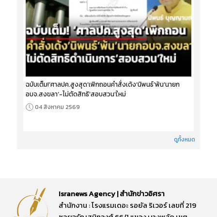
ฉบับเต็ม!‘ศาลปค.สูงสุด’เพิกถอนคำสั่งเด้ง‘นิพนธ์’พ้น‘นายก
อบจ.สงขลา’-ไม่ตัดสิทธิ‘สอบสวน’ใหม่
04 สิงหาคม 2569
ดูทั้งหมด
Isranews Agency | สำนักข่าวอิศรา
สำนักงาน : โรงแรมเดอะ รอยัล ริเวอร์ เลขที่ 219
ซอยจรัญสนิทวงศ์ 66/1 แขวง บางพลัด เขต