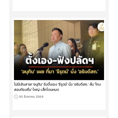
ไม่มีเส้นสาย! 'อนุทิน' รับตั้งเอง 'ธีรุตม์' นั่ง 'อธิบดีสถ.' ลั่น 'โกง
สอบท้องถิ่น' ใหญ่-เล็กโดนหมด
05 สิงหาคม 2569