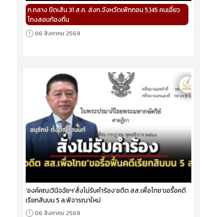
ก.กลาง ขีดเส้น 31 ส.ค. ส่งก.จังหวัดเพิกถอน 5,145 คนเอี่ยว
โกงสอบท้องถิ่น
06 สิงหาคม 2569
‘องค์คณะวินิจฉัยฯ’สั่งไม่รับคำร้อง‘อดีต สส.เพื่อไทย’ขอรื้อคดี
เรียกสินบน 5 ล.พิจารณาใหม่
06 สิงหาคม 2569