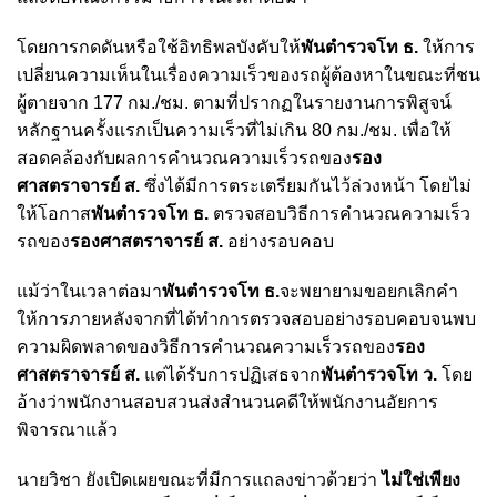
โดยการกดดันหรือใช้อิทธิพลบังคับให้
พันตำรวจโท ธ.
ให้การ
เปลี่ยนความเห็นในเรื่องความเร็วของรถผู้ต้องหาในขณะที่ชน
ผู้ตายจาก 177 กม./ชม. ตามที่ปรากฏในรายงานการพิสูจน์
หลักฐานครั้งแรกเป็นความเร็วที่ไม่เกิน 80 กม./ชม. เพื่อให้
สอดคล้องกับผลการคำนวณความเร็วรถของ
รอง
ศาสตราจารย์ ส.
ซึ่งได้มีการตระเตรียมกันไว้ล่วงหน้า โดยไม่
ให้โอกาส
พันตำรวจโท ธ.
ตรวจสอบวิธีการคำนวณความเร็ว
รถของ
รองศาสตราจารย์ ส.
อย่างรอบคอบ
แม้ว่าในเวลาต่อมา
พันตำรวจโท ธ.
จะพยายามขอยกเลิกคำ
ให้การภายหลังจากที่ได้ทำการตรวจสอบอย่างรอบคอบจนพบ
ความผิดพลาดของวิธีการคำนวณความเร็วรถของ
รอง
ศาสตราจารย์ ส.
แต่ได้รับการปฏิเสธจาก
พันตำรวจโท ว.
โดย
อ้างว่าพนักงานสอบสวนส่งสำนวนคดีให้พนักงานอัยการ
พิจารณาแล้ว
นายวิชา ยังเปิดเผยขณะที่มีการแถลงข่าวด้วยว่า
ไม่ใช่เพียง