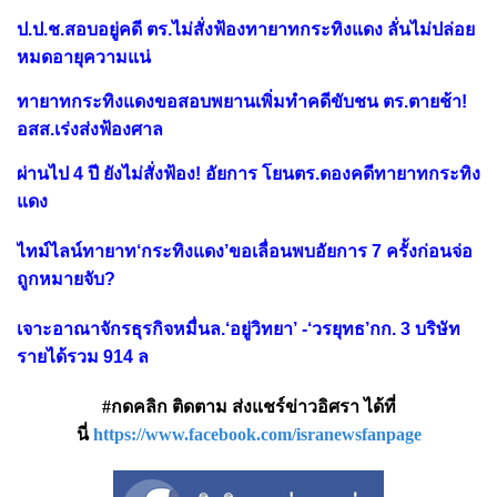
ป.ป.ช.สอบอยู่คดี ตร.ไม่สั่งฟ้องทายาทกระทิงแดง ลั่นไม่ปล่อย
หมดอายุความแน่
ทายาทกระทิงแดงขอสอบพยานเพิ่มทำคดีขับชน ตร.ตายช้า!
อสส.เร่งส่งฟ้องศาล
ผ่านไป 4 ปี ยังไม่สั่งฟ้อง! อัยการ โยนตร.ดองคดีทายาทกระทิง
แดง
ไทม์ไลน์ทายาท‘กระทิงแดง’ขอเลื่อนพบอัยการ 7 ครั้งก่อนจ่อ
ถูกหมายจับ?
เจาะอาณาจักรธุรกิจหมื่นล.‘อยู่วิทยา’ -‘วรยุทธ’กก. 3 บริษัท
รายได้รวม 914 ล
#กดคลิก ติดตาม ส่งแชร์ข่าวอิศรา ได้ที่
นี่
https://www.facebook.com/isranewsfanpage