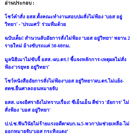
อ่านประกอบ :
โชว์คำสั่ง อสส.ตั้งคณะทำงานสอบปมสั่งไม่ฟ้อง ‘บอส อยู่
วิทยา’ - 'ปรเมศว์' ร่วมทีมด้วย
ฉบับเต็ม! สำนวนลับอัยการสั่งไม่ฟ้อง ‘บอส อยู่วิทยา’ พยาน 2
รายใหม่ อ้างขับรถแค่ 50-60กม.
มูลนิธิเมาไม่ขับจี้ อสส.-ผบ.ตร.! ชี้แจงหลักการ-เหตุผลไม่สั่ง
ฟ้อง‘วรยุทธ อยู่วิทยา’
โชว์หนังสืออัยการสั่งไม่ฟ้อง‘บอส อยู่วิทยา’ผบ.ตร.ไม่แย้ง-
สตช.ยื่นศาลถอนหมายจับ
อสส. แจงอิศรายังไม่ทราบเรื่อง! ซีเอ็นเอ็น ตีข่าว 'อัยการ' ไม่
สั่งฟ้อง 'บอส อยู่วิทยา'
ป.ป.ช.ฟันวินัยไม่ร้ายแรงอดีต‘ผบก.น.5-พวก’ปมช่วยเหลือ-ไม่
ออกหมายจับ‘บอส กระทิงแดง’