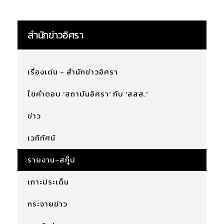
สำนักข่าวอิศรา
เรื่องเด่น - สำนักข่าวอิศรา
ไขคำตอบ 'สถาบันอิศรา' กับ 'สสส.'
ข่าว
เวทีทัศน์
รายงาน-สกู๊ป
เกาะประเด็น
กระจายข่าว