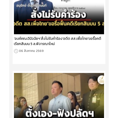
‘องค์คณะวินิจฉัยฯ’สั่งไม่รับคำร้อง‘อดีต สส.เพื่อไทย’ขอรื้อคดี
เรียกสินบน 5 ล.พิจารณาใหม่
06 สิงหาคม 2569