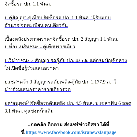
จัดซื้อรถ ปภ. 1.1 พันล.
บ.คู่สัญญา-คู่เทียบ จัดซื้อรถ ปภ.
1.1 พันล. ‘ผู้รับมอบ
อำนาจ’จดทะเบียน คนเดียวกัน
เบื้องหลังประกวดราคาจัดซื้อรถ ปภ.
2 สัญญา 1.1 พันล.
บ.ท็อปเบส์ทชนะ - คู่เทียบรายเดียว
บ.วีม่าฯชนะ
2 สัญญา รถกู้ภัย ปภ. 435 ล. แต่กรมบัญชีกลาง
ไม่เปิดชื่อผู้ร่วมเสนอราคา
บ.เชสฯคว้า
3 สัญญารถดับเพลิง-กู้ภัย ปภ. 1,177.9 ล. ‘วี
ม่า’ร่วมเสนอราคารายเดียวรวด
ยุค
‘อนุพงษ์’!จัดซื้อรถดับเพลิง ปภ. 4.5 พันล.-บ.เชสฯฟัน 6 ลอต
3.1 พันล. คู่แข่งหน้าเดิม
#กดคลิก ติดตาม ส่งแชร์ข่าวอิศรา ได้ที่
นี่
https://www.facebook.com/isranewsfanpage