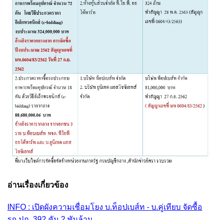
อ่านเรื่องเกี่ยวข้อง
INFO : เปิดผังความเชื่อมโยง บ.ท็อปเบส์ท - บ.คู่เทียบ จัดซื้อ
รถ ปภ. 392 คัน 2 พันล้าน