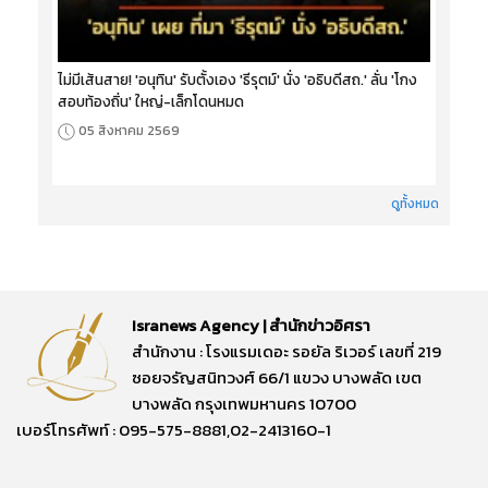
ไม่มีเส้นสาย! 'อนุทิน' รับตั้งเอง 'ธีรุตม์' นั่ง 'อธิบดีสถ.' ลั่น 'โกง
สอบท้องถิ่น' ใหญ่-เล็กโดนหมด
05 สิงหาคม 2569
ดูทั้งหมด
Isranews Agency | สำนักข่าวอิศรา
สำนักงาน : โรงแรมเดอะ รอยัล ริเวอร์ เลขที่ 219
ซอยจรัญสนิทวงศ์ 66/1 แขวง บางพลัด เขต
บางพลัด กรุงเทพมหานคร 10700
เบอร์โทรศัพท์ : 095-575-8881,02-2413160-1