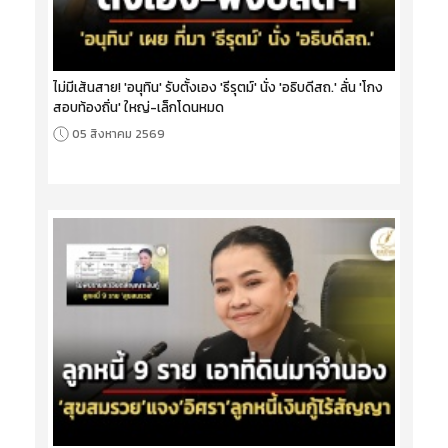
ไม่มีเส้นสาย! 'อนุทิน' รับตั้งเอง 'ธีรุตม์' นั่ง 'อธิบดีสถ.' ลั่น 'โกง
สอบท้องถิ่น' ใหญ่-เล็กโดนหมด
05 สิงหาคม 2569