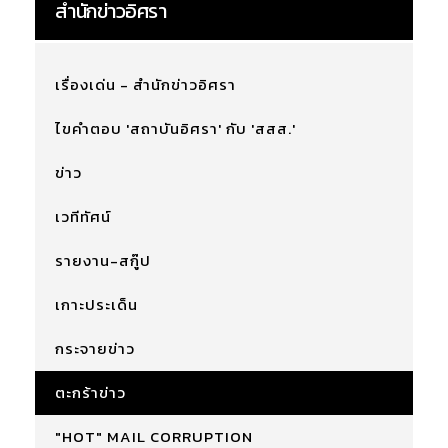
สำนักข่าวอิศรา
เรื่องเด่น - สำนักข่าวอิศรา
ไขคำตอบ 'สถาบันอิศรา' กับ 'สสส.'
ข่าว
เวทีทัศน์
รายงาน-สกู๊ป
เกาะประเด็น
กระจายข่าว
ตะกร้าข่าว
"HOT" MAIL CORRUPTION