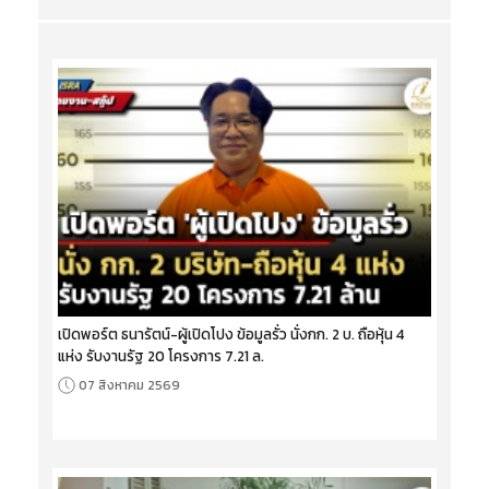
เปิดพอร์ต ธนารัตน์-ผู้เปิดโปง ข้อมูลรั่ว นั่งกก. 2 บ. ถือหุ้น 4
แห่ง รับงานรัฐ 20 โครงการ 7.21 ล.
07 สิงหาคม 2569