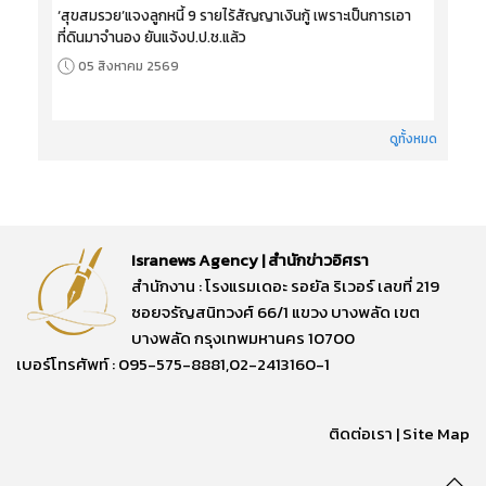
‘สุขสมรวย’แจงลูกหนี้ 9 รายไร้สัญญาเงินกู้ เพราะเป็นการเอา
ที่ดินมาจำนอง ยันแจ้งป.ป.ช.แล้ว
05 สิงหาคม 2569
ดูทั้งหมด
Isranews Agency | สำนักข่าวอิศรา
สำนักงาน : โรงแรมเดอะ รอยัล ริเวอร์ เลขที่ 219
ซอยจรัญสนิทวงศ์ 66/1 แขวง บางพลัด เขต
บางพลัด กรุงเทพมหานคร 10700
เบอร์โทรศัพท์ : 095-575-8881,02-2413160-1
ติดต่อเรา
|
Site Map