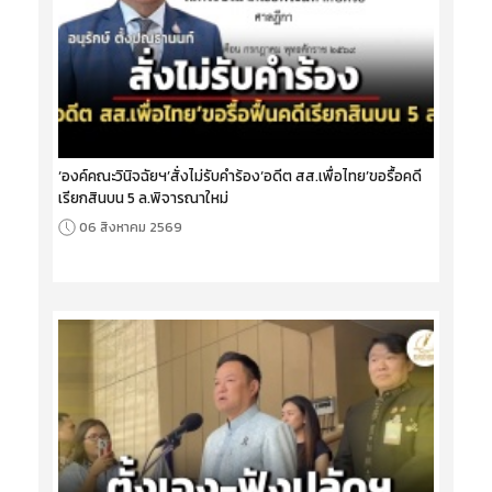
‘องค์คณะวินิจฉัยฯ’สั่งไม่รับคำร้อง‘อดีต สส.เพื่อไทย’ขอรื้อคดี
เรียกสินบน 5 ล.พิจารณาใหม่
06 สิงหาคม 2569